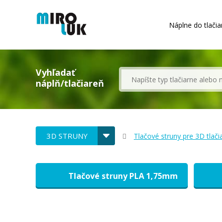
Náplne do tlačia
Vyhľadať
náplň/tlačiareň
3D STRUNY
Tlačové struny pre 3D tlači
Tlačové struny PLA 1,75mm