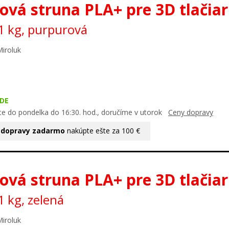
ová struna PLA+ pre 3D tlačia
1 kg, purpurová
Miroluk
DE
te do pondelka do 16:30. hod., doručíme v utorok
Ceny dopravy
 dopravy zadarmo
nakúpte ešte za 100 €
ová struna PLA+ pre 3D tlačia
 kg, zelená
Miroluk