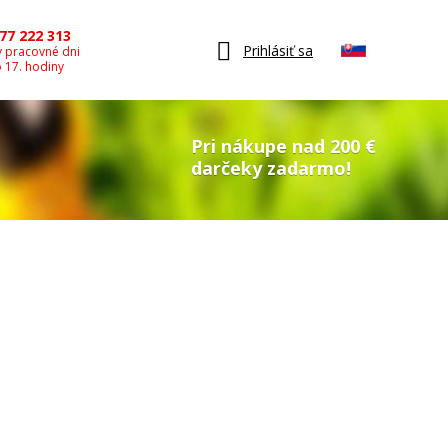
77 222 313
Prihlásiť sa
v pracovné dni
o 17. hodiny
Pri nákupe nad 200 €
darčeky zadarmo!