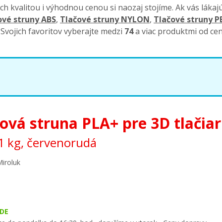
ch kvalitou i výhodnou cenou si naozaj stojíme. Ak vás lákaj
ové struny ABS
,
Tlačové struny NYLON
,
Tlačové struny 
. Svojich favoritov vyberajte medzi
74
a viac produktmi od ce
ierna
priehľadná
zelená
ranžová
červená
purpuro
ová struna PLA+ pre 3D tlačia
trieborná
zlatá
žltá
 kg, červenorudá
edená
mosadzná
drevo
odrá
šedá
mramor
Miroluk
y barvy
DE