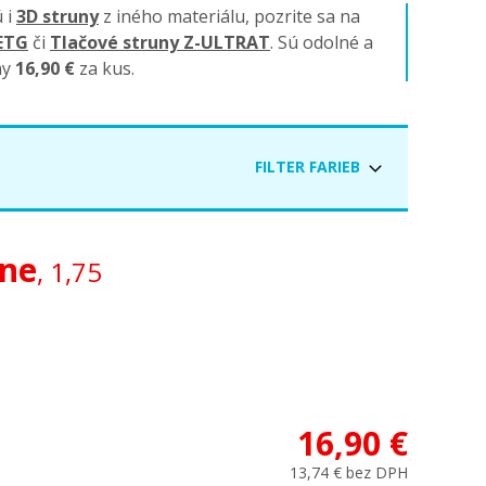
ú i
3D struny
z iného materiálu, pozrite sa na
PETG
či
Tlačové struny Z-ULTRAT
. Sú odolné a
ny
16,90 €
za kus.
FILTER FARIEB
sivá
vá
fialová
rne
, 1,75
hnedá
karbónová
ová
pleťová
16,90 €
13,74 € bez DPH