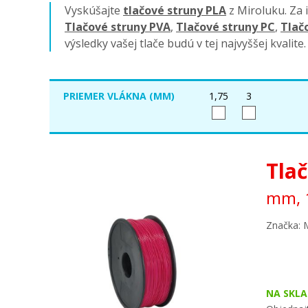
Vyskúšajte
tlačové struny PLA
z Miroluku. Za i
Tlačové struny PVA
,
Tlačové struny PC
,
Tlač
výsledky vašej tlače budú v tej najvyššej kvalite
PRIEMER VLÁKNA (MM)
1,75
3
biela
č
prírodná
o
Tlač
ružová
s
mm, 1
bronzová
m
svietiace v tme
m
Značka: 
Vypnout filtr a zobrazit všechn
NA SKLA