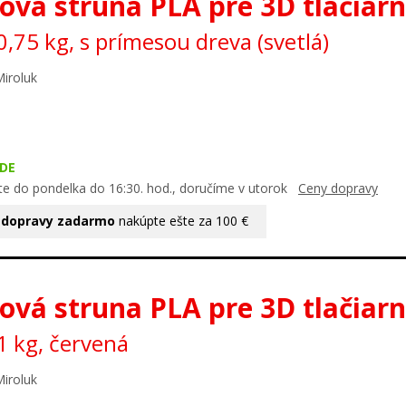
ová struna PLA pre 3D tlačiar
,75 kg, s prímesou dreva (svetlá)
Miroluk
DE
te do pondelka do 16:30. hod., doručíme v utorok
Ceny dopravy
 dopravy zadarmo
nakúpte ešte za 100 €
ová struna PLA pre 3D tlačiar
 kg, červená
Miroluk