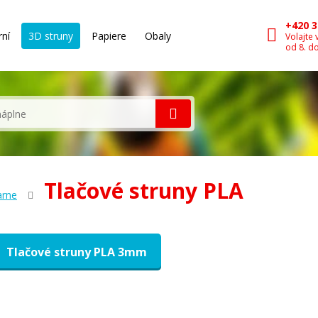
+420 3
rní
3D struny
Papiere
Obaly
Volajte 
od 8. d
Tlačové struny PLA
arne
Tlačové struny PLA 3mm