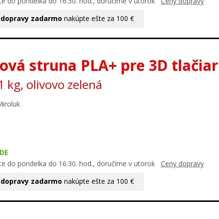
te do pondelka do 16:30. hod., doručíme v utorok
Ceny dopravy
 dopravy zadarmo
nakúpte ešte za 100 €
ová struna PLA+ pre 3D tlačia
 kg, olivovo zelená
Miroluk
DE
te do pondelka do 16:30. hod., doručíme v utorok
Ceny dopravy
 dopravy zadarmo
nakúpte ešte za 100 €