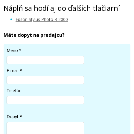
Náplň sa hodí aj do ďalších tlačiarní
Epson Stylus Photo R 2000
Máte dopyt na predajcu?
6,90 €
Meno
*
Pridať do košíka
E-mail
*
Kompatibilná náplň s EPSON T1593
Telefón
(Purpurová)
Kompatibilná náplň
Dopyt
*