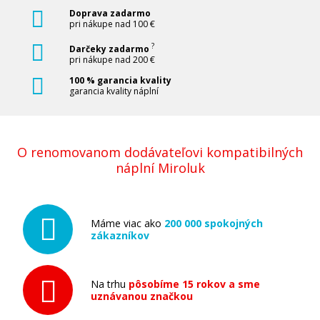
Pridať do košíka
Doprava zadarmo
pri nákupe nad 100 €
?
Darčeky zadarmo
pri nákupe nad 200 €
Kompatibilná náplň s EPSON T1598
100 % garancia kvality
(Matne čierna)
garancia kvality náplní
Kompatibilná náplň
O renomovanom dodávateľovi kompatibilných
náplní Miroluk
Máme viac ako
200 000 spokojných
6,90 €
zákazníkov
Pridať do košíka
Na trhu
pôsobíme 15 rokov a sme
uznávanou značkou