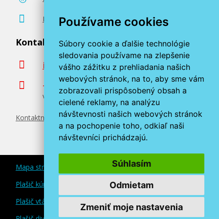
22,90 €
Poradenstvo zadarmo
Používame cookies
Kontaktujte nás
Súbory cookie a ďalšie technológie
Pridať do košíka
sledovania používame na zlepšenie
info@miroluk.sk
vášho zážitku z prehliadania našich
webových stránok, na to, aby sme vám
+420 377 222 313
zobrazovali prispôsobený obsah a
Volajte v pracovné dni od 8. do 17. hod.
cielené reklamy, na analýzu
návštevnosti našich webových stránok
Kontaktné údaje
a na pochopenie toho, odkiaľ naši
návštevníci prichádzajú.
Súhlasím
Mapa stránok
Plašič kún a myší
Odmietam
Plašič vtákov
Zmeniť moje nastavenia
Plašič divokej zveri