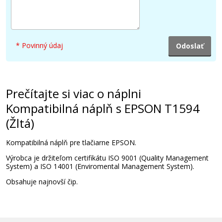
6,90 €
* Povinný údaj
Pridať do košíka
Prečítajte si viac o náplni
Kompatibilná náplň s EPSON T1597
(Červená)
Kompatibilná náplň s EPSON T1594
(Žltá)
Kompatibilná náplň
Kompatibilná náplň pre tlačiarne EPSON.
Výrobca je držiteľom certifikátu ISO 9001 (Quality Management
System) a ISO 14001 (Enviromental Management System).
Obsahuje najnovší čip.
6,90 €