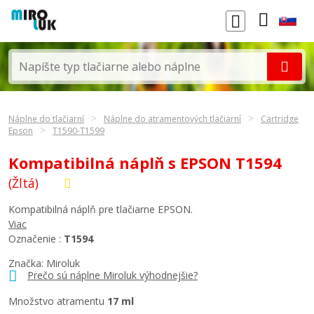
Náplne do tlačiarní
Náplne do atramentových tlačiarní
Cartridge
Epson
T1590-T1599
Kompatibilná náplň s EPSON T1594
(Žltá)
Kompatibilná náplň pre tlačiarne EPSON.
Viac
Označenie :
T1594
Značka: Miroluk
Prečo sú náplne Miroluk výhodnejšie?
Množstvo atramentu
17 ml