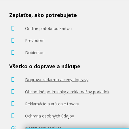
Zaplaťte, ako potrebujete
On-line platobnou kartou
22,90 €
Prevodom
Pridať do košíka
Dobierkou
Všetko o doprave a nákupe
Originálna náplň EPSON T1598 (Matne
Doprava zadarmo a ceny dopravy
čierna)
Obchodné podmienky a reklamačný poriadok
Originálna náplň
Reklamácie a vrátenie tovaru
Ochrana osobných údajov
Nastavenie cookies