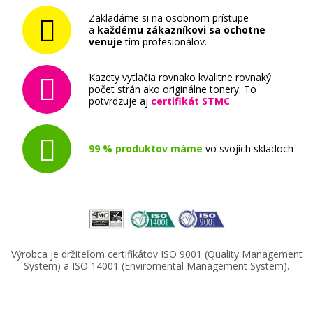
Kompatibilná náplň s EPSON T1599
(Oranžová)
Zakladáme si na osobnom prístupe
a
každému zákazníkovi sa ochotne
Kompatibilná náplň
venuje
tím profesionálov.
Kazety vytlačia rovnako kvalitne rovnaký
počet strán ako originálne tonery. To
potvrdzuje aj
certifikát STMC
.
99 % produktov máme
vo svojich skladoch
6,90 €
Pridať do košíka
Výrobca je držiteľom certifikátov ISO 9001 (Quality Management
Originálna náplň EPSON T1597 (Červená)
System) a ISO 14001 (Enviromental Management System).
Originálna náplň