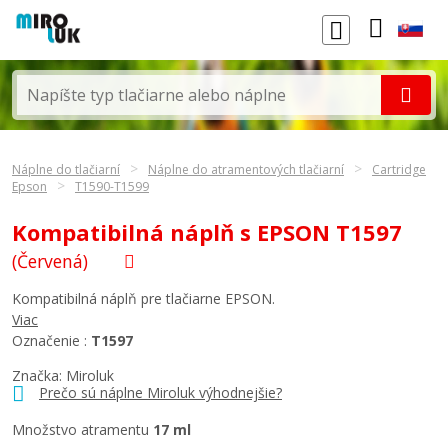
Náplne do tlačiarní
Náplne do atramentových tlačiarní
Cartridge
Epson
T1590-T1599
Kompatibilná náplň s EPSON T1597
(Červená)
Kompatibilná náplň pre tlačiarne EPSON.
Viac
Označenie :
T1597
Značka: Miroluk
Prečo sú náplne Miroluk výhodnejšie?
Množstvo atramentu
17 ml