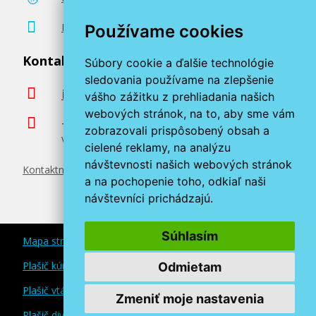
22,90 €
Poradenstvo zadarmo
Používame cookies
Kontaktujte nás
Súbory cookie a ďalšie technológie
Pridať do košíka
sledovania používame na zlepšenie
info@miroluk.sk
vášho zážitku z prehliadania našich
webových stránok, na to, aby sme vám
+420 377 222 313
zobrazovali prispôsobený obsah a
Volajte v pracovné dni od 8. do 17. hod.
cielené reklamy, na analýzu
návštevnosti našich webových stránok
Kontaktné údaje
a na pochopenie toho, odkiaľ naši
návštevníci prichádzajú.
Súhlasím
Mapa stránok
Plašič kún a myší
Odmietam
Plašič vtákov
Zmeniť moje nastavenia
Plašič divokej zveri