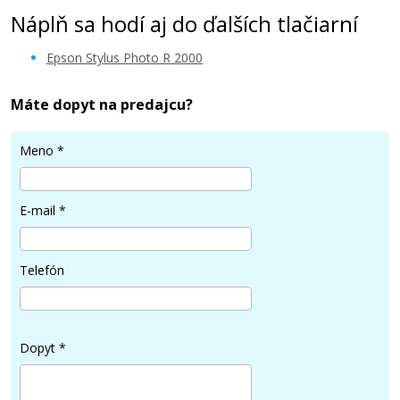
Náplň sa hodí aj do ďalších tlačiarní
Epson Stylus Photo R 2000
Máte dopyt na predajcu?
6,90 €
Meno
*
Pridať do košíka
E-mail
*
Kompatibilná náplň s EPSON T1593
Telefón
(Purpurová)
Kompatibilná náplň
Dopyt
*