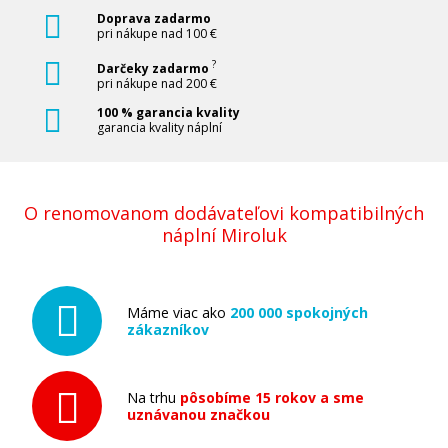
Pridať do košíka
Doprava zadarmo
pri nákupe nad 100 €
?
Darčeky zadarmo
pri nákupe nad 200 €
Kompatibilná náplň s EPSON T1598
100 % garancia kvality
(Matne čierna)
garancia kvality náplní
Kompatibilná náplň
O renomovanom dodávateľovi kompatibilných
náplní Miroluk
Máme viac ako
200 000 spokojných
6,90 €
zákazníkov
Pridať do košíka
Na trhu
pôsobíme 15 rokov a sme
uznávanou značkou