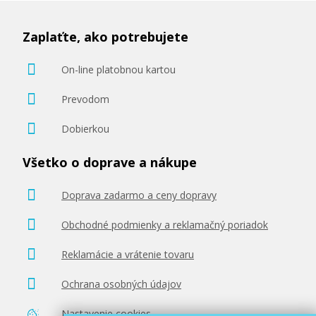
Zaplaťte, ako potrebujete
On-line platobnou kartou
22,90 €
Prevodom
Pridať do košíka
Dobierkou
Všetko o doprave a nákupe
Originálna náplň EPSON T1598 (Matne
Doprava zadarmo a ceny dopravy
čierna)
Obchodné podmienky a reklamačný poriadok
Originálna náplň
Reklamácie a vrátenie tovaru
Ochrana osobných údajov
Nastavenie cookies