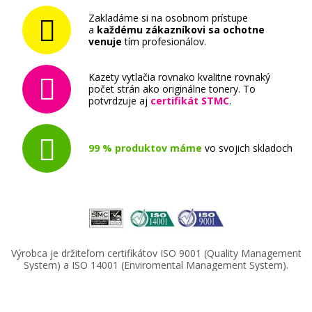
Kompatibilná náplň s EPSON T1599
(Oranžová)
Zakladáme si na osobnom prístupe
a
každému zákazníkovi sa ochotne
Kompatibilná náplň
venuje
tím profesionálov.
Kazety vytlačia rovnako kvalitne rovnaký
počet strán ako originálne tonery. To
potvrdzuje aj
certifikát STMC
.
99 % produktov máme
vo svojich skladoch
6,90 €
Pridať do košíka
Výrobca je držiteľom certifikátov ISO 9001 (Quality Management
Originálna náplň EPSON T1597 (Červená)
System) a ISO 14001 (Enviromental Management System).
Originálna náplň