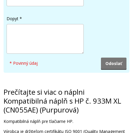
39,90 €
Dopyt
*
Pridať do košíka
Originálna náplň HP č. 933M XL (CN055AE)
(Purpurová)
* Povinný údaj
Originálna náplň
Prečítajte si viac o náplni
Kompatibilná náplň s HP č. 933M XL
(CN055AE) (Purpurová)
26,90 €
Kompatibilná náplň
pre
tlačiarne
HP
.
Výrobca
je
držiteľom
certifikátu
ISO
9001
(
Quality
Management