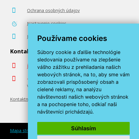
59,90 €
Ochrana osobných údajov
Nastavenie cookies
Pridať do košíka
Poradenstvo zadarmo
Používame cookies
Kontaktujte nás
Súbory cookie a ďalšie technológie
Sada originálných náplň HP č. 932 a 933
(6ZC71AE)
sledovania používame na zlepšenie
info@miroluk.sk
vášho zážitku z prehliadania našich
Súprava originálnych náplní
webových stránok, na to, aby sme vám
+420 377 222 313
zobrazovali prispôsobený obsah a
Volajte v pracovné dni od 8. do 17. hod.
cielené reklamy, na analýzu
návštevnosti našich webových stránok
Kontaktné údaje
a na pochopenie toho, odkiaľ naši
návštevníci prichádzajú.
78,90 €
Súhlasím
Mapa stránok
Pridať do košíka