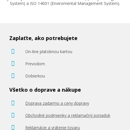
System) a ISO 14001 (Enviromental Management System).
31,90 €
Zaplaťte, ako potrebujete
Pridať do košíka
On-line platobnou kartou
Prevodom
Originálna náplň HP č. 932BK XL
Dobierkou
(CN053AE) (čierna)
Všetko o doprave a nákupe
Originálna náplň
Doprava zadarmo a ceny dopravy
Obchodné podmienky a reklamačný poriadok
Reklamácie a vrátenie tovaru