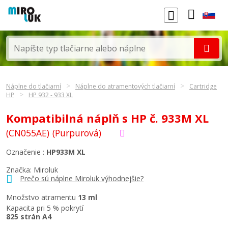
Náplne do tlačiarní
Náplne do atramentových tlačiarní
Cartridge
HP
HP 932 - 933 XL
Kompatibilná náplň s HP č. 933M XL
(CN055AE)
(Purpurová)
Označenie :
HP933M XL
Značka: Miroluk
Prečo sú náplne Miroluk výhodnejšie?
Množstvo atramentu
13 ml
Kapacita pri 5 % pokrytí
825 strán A4