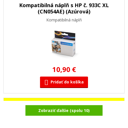
Kompatibilná náplň s HP č. 933C XL
(CN054AE) (Azúrová)
Kompatibilná náplň
10,90 €
Pridať do košíka
Kompatibilná náplň s HP č. 933Y XL
Zobraziť ďalšie (spolu 10)
(CN056AE) (Žltá)
Kompatibilná náplň