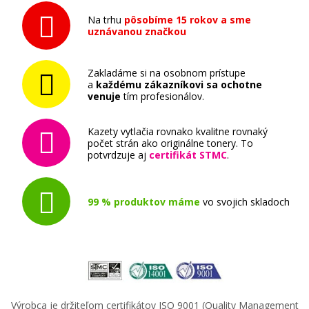
Originálna náplň HP č. 933Y XL (CN056AE)
(Žltá)
Na trhu
pôsobíme 15 rokov a sme
uznávanou značkou
Originálna náplň
Zakladáme si na osobnom prístupe
a
každému zákazníkovi sa ochotne
venuje
tím profesionálov.
Kazety vytlačia rovnako kvalitne rovnaký
počet strán ako originálne tonery. To
27,90 €
potvrdzuje aj
certifikát STMC
.
Pridať do košíka
99 % produktov máme
vo svojich skladoch
Originálna náplň HP č. 932BK (CN057AE)
(čierna)
Originálna náplň
Výrobca je držiteľom certifikátov ISO 9001 (Quality Management