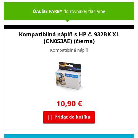
ĎALŠIE FARBY
do rovnakej tlačiarne
Kompatibilná náplň s HP č. 932BK XL
(CN053AE) (čierna)
Kompatibilná náplň
10,90 €
Pridať do košíka