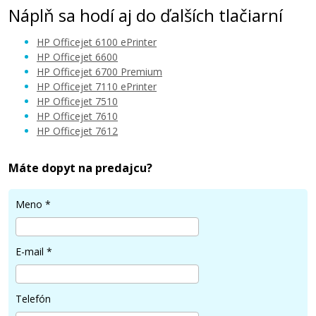
Náplň sa hodí aj do ďalších tlačiarní
HP Officejet 6100 ePrinter
HP Officejet 6600
HP Officejet 6700 Premium
HP Officejet 7110 ePrinter
10,90 €
HP Officejet 7510
HP Officejet 7610
HP Officejet 7612
Pridať do košíka
Máte dopyt na predajcu?
Sada kompatibilných náplní s HP č. 932 XL
Meno
*
a 933 XL (C2P42AE)
Súprava kompatibilných náplní
E-mail
*
Telefón