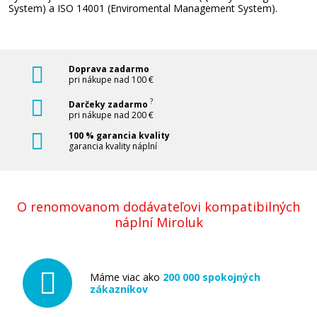
Pridať do košíka
System
)
a
ISO
14001
(
Enviromental
Management
System
)
.
Originálna náplň HP č. 933C XL (CN054AE)
Doprava zadarmo
(Azúrová)
pri nákupe nad 100 €
Originálna náplň
?
Darčeky zadarmo
pri nákupe nad 200 €
100 % garancia kvality
garancia kvality náplní
O renomovanom dodávateľovi kompatibilných
náplní Miroluk
27,90 €
Pridať do košíka
Máme viac ako
200 000 spokojných
zákazníkov