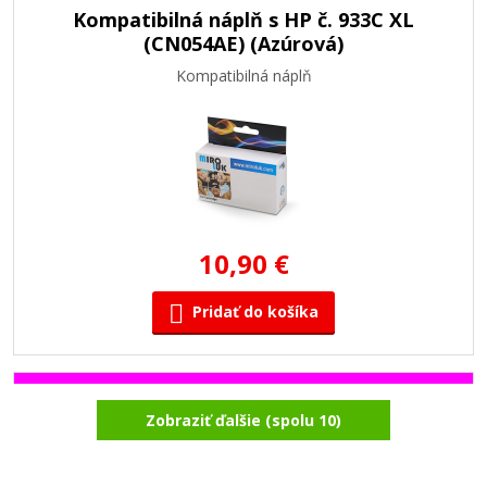
Kompatibilná náplň s HP č. 933C XL
(CN054AE) (Azúrová)
Kompatibilná náplň
10,90 €
Pridať do košíka
Kompatibilná náplň s HP č. 933M XL
Zobraziť ďalšie (spolu 10)
(CN055AE) (Purpurová)
Kompatibilná náplň