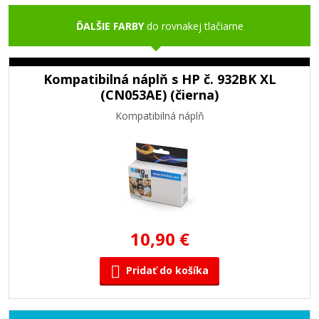
ĎALŠIE FARBY
do rovnakej tlačiarne
Kompatibilná náplň s HP č. 932BK XL
(CN053AE) (čierna)
Kompatibilná náplň
10,90 €
Pridať do košíka