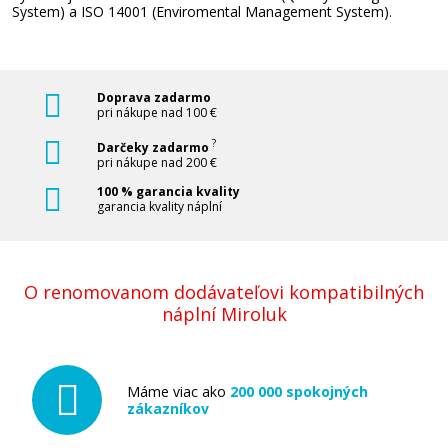
Pridať do košíka
System
)
a
ISO
14001
(
Enviromental
Management
System
)
.
Originálna náplň HP č. 933C XL (CN054AE)
Doprava zadarmo
(Azúrová)
pri nákupe nad 100 €
Originálna náplň
?
Darčeky zadarmo
pri nákupe nad 200 €
100 % garancia kvality
garancia kvality náplní
O renomovanom dodávateľovi kompatibilných
náplní Miroluk
27,90 €
Pridať do košíka
Máme viac ako
200 000 spokojných
zákazníkov