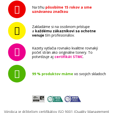
Originálna náplň HP č. 933Y XL (CN056AE)
(Žltá)
Na trhu
pôsobíme 15 rokov a sme
uznávanou značkou
Originálna náplň
Zakladáme si na osobnom prístupe
a
každému zákazníkovi sa ochotne
venuje
tím profesionálov.
Kazety vytlačia rovnako kvalitne rovnaký
počet strán ako originálne tonery. To
27,90 €
potvrdzuje aj
certifikát STMC
.
Pridať do košíka
99 % produktov máme
vo svojich skladoch
Originálna náplň HP č. 932BK (CN057AE)
(čierna)
Originálna náplň
Výrobca je držiteľom certifikátov ISO 9001 (Quality Management