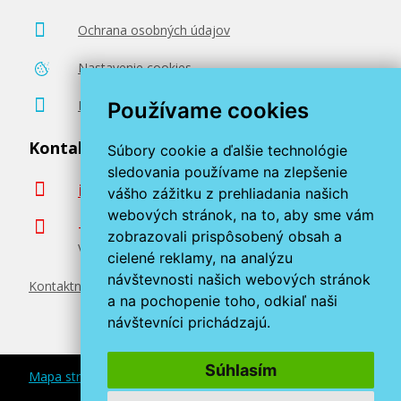
59,90 €
Ochrana osobných údajov
Nastavenie cookies
Pridať do košíka
Poradenstvo zadarmo
Používame cookies
Kontaktujte nás
Súbory cookie a ďalšie technológie
Sada originálných náplň HP č. 932 a 933
(6ZC71AE)
sledovania používame na zlepšenie
info@miroluk.sk
vášho zážitku z prehliadania našich
Súprava originálnych náplní
webových stránok, na to, aby sme vám
+420 377 222 313
zobrazovali prispôsobený obsah a
Volajte v pracovné dni od 8. do 17. hod.
cielené reklamy, na analýzu
návštevnosti našich webových stránok
Kontaktné údaje
a na pochopenie toho, odkiaľ naši
návštevníci prichádzajú.
78,90 €
Súhlasím
Mapa stránok
Pridať do košíka