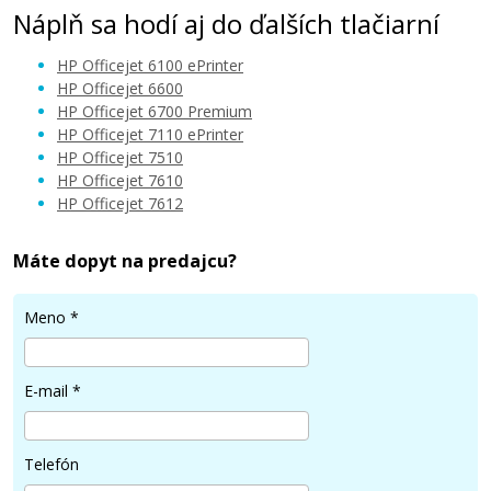
Náplň sa hodí aj do ďalších tlačiarní
HP Officejet 6100 ePrinter
HP Officejet 6600
HP Officejet 6700 Premium
HP Officejet 7110 ePrinter
10,90 €
HP Officejet 7510
HP Officejet 7610
HP Officejet 7612
Pridať do košíka
Máte dopyt na predajcu?
Sada kompatibilných náplní s HP č. 932 XL
Meno
*
a 933 XL (C2P42AE)
Súprava kompatibilných náplní
E-mail
*
Telefón