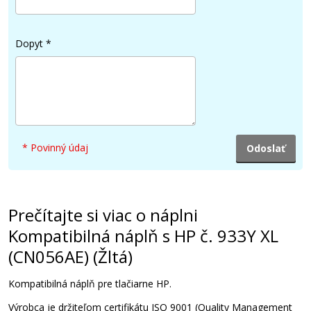
39,90 €
Dopyt
*
Pridať do košíka
Originálna náplň HP č. 933M XL (CN055AE)
(Purpurová)
* Povinný údaj
Originálna náplň
Prečítajte si viac o náplni
Kompatibilná náplň s HP č. 933Y XL
(CN056AE) (Žltá)
26,90 €
Kompatibilná náplň
pre
tlačiarne
HP
.
Výrobca
je
držiteľom
certifikátu
ISO
9001
(
Quality
Management