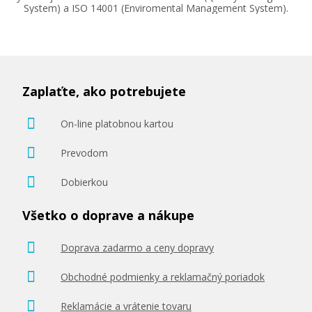
System) a ISO 14001 (Enviromental Management System).
31,90 €
Zaplaťte, ako potrebujete
Pridať do košíka
On-line platobnou kartou
Prevodom
Originálna náplň HP č. 932BK XL
Dobierkou
(CN053AE) (čierna)
Všetko o doprave a nákupe
Originálna náplň
Doprava zadarmo a ceny dopravy
Obchodné podmienky a reklamačný poriadok
Reklamácie a vrátenie tovaru