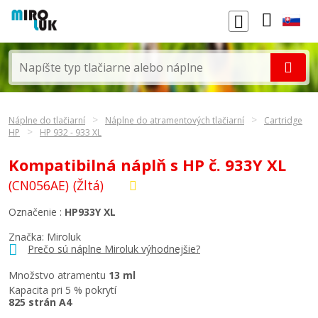
Náplne do tlačiarní
Náplne do atramentových tlačiarní
Cartridge
HP
HP 932 - 933 XL
Kompatibilná náplň s HP č. 933Y XL
(CN056AE)
(Žltá)
Označenie :
HP933Y XL
Značka: Miroluk
Prečo sú náplne Miroluk výhodnejšie?
Množstvo atramentu
13 ml
Kapacita pri 5 % pokrytí
825 strán A4