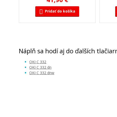
Pridať do košíka
OKI 46508712 (čierny)
OKI 
Originálny toner
Náplň sa hodí aj do ďalších tlačiar
OKI C 332
OKI C 332 dn
OKI C 332 dnw
88,90 €
Pridať do košíka