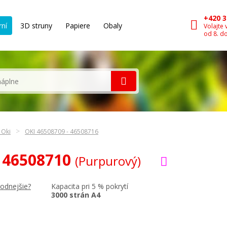
+420 3
rní
3D struny
Papiere
Obaly
Volajte 
od 8. d
 Oki
OKI 46508709 - 46508716
I 46508710
(Purpurový)
Kapacita pri 5 % pokrytí
hodnejšie?
3000 strán A4