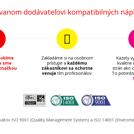
anom dodávateľovi kompatibilných nápl
sobíme
Zakladáme si na osobnom
Kazety vy
a sme
prístupe a
každému
kvalitne
značkou
zákazníkovi sa ochotne
strán ako o
venuje
tím profesionálov.
To potvrdz
ifikátov ISO 9001 (Quality Management System) a ISO 14001 (Enviro