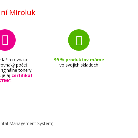
ní Miroluk
tlačia rovnako
99 % produktov máme
 rovnaký počet
vo svojich skladoch
riginálne tonery.
uje aj
certifikát
STMC
.
mental Management System).