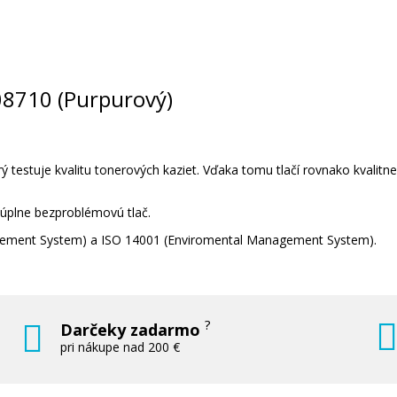
OKI 46508710 (Purpurový)
Originálny toner
508710 (Purpurový)
 testuje kvalitu tonerových kaziet. Vďaka tomu tlačí rovnako kvalitn
 úplne bezproblémovú tlač.
177,90 €
nagement System) a ISO 14001 (Enviromental Management System).
Pridať do košíka
?
Darčeky zadarmo
pri nákupe nad 200 €