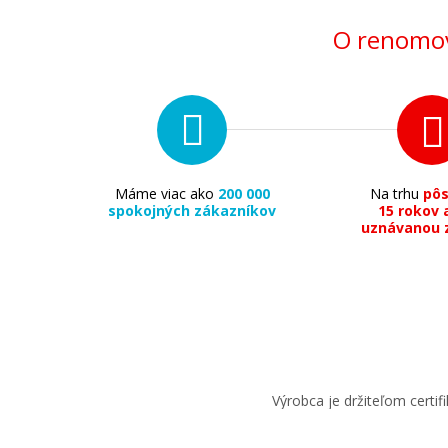
O renomov
Máme viac ako
200 000
Na trhu
pô
spokojných zákazníkov
15 rokov 
uznávanou 
Výrobca je držiteľom cert