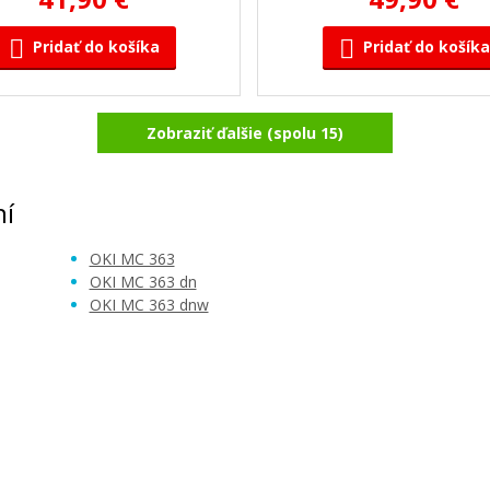
Pridať do košíka
Pridať do košíka
Zobraziť ďalšie (spolu 15)
46508715 (Azúrový)
OKI 46508714 (Purpu
Originálny toner
Originálny toner
ní
OKI MC 363
OKI MC 363 dn
OKI MC 363 dnw
109,90 €
109,90 €
Pridať do košíka
Pridať do košíka