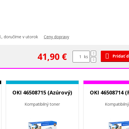
., doručíme v utorok
Ceny dopravy
41,90 €
Pridať 
ks
OKI 46508715 (Azúrový)
OKI 46508714 (
Kompatibilný toner
Kompatibilný