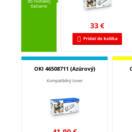
do rovnakej
tlačiarne
33 €
Pridať do košíka
OKI 46508711 (Azúrový)
Kompatibilný toner
41,90 €