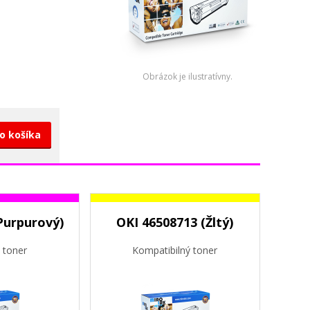
Obrázok je ilustratívny.
do košíka
Purpurový)
OKI 46508713 (Žltý)
 toner
Kompatibilný toner