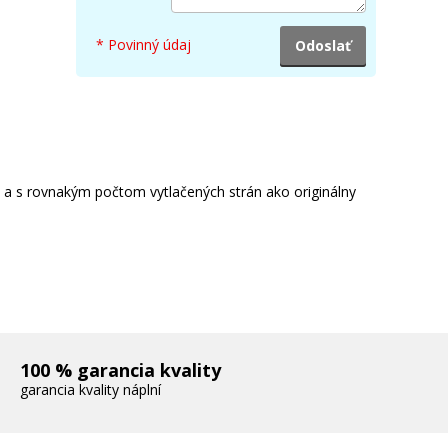
* Povinný údaj
OKI 46508709 (Žltý)
Originálny toner
e a s rovnakým počtom vytlačených strán ako originálny
177,90 €
Pridať do košíka
100 % garancia kvality
garancia kvality náplní