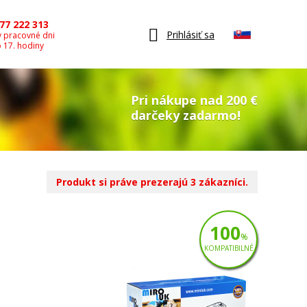
77 222 313
Prihlásiť sa
v pracovné dni
o 17. hodiny
Pri nákupe nad 200 €
darčeky zadarmo!
Produkt si práve prezerajú 3 zákazníci.
100
%
KOMPATIBILNÉ