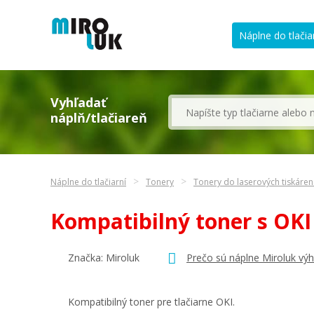
Náplne do tlačia
Vyhľadať
náplň/tlačiareň
Náplne do tlačiarní
Tonery
Tonery do laserových tiskáren
Kompatibilný toner s OK
Značka: Miroluk
Prečo sú náplne Miroluk vý
Kompatibilný toner pre tlačiarne OKI.