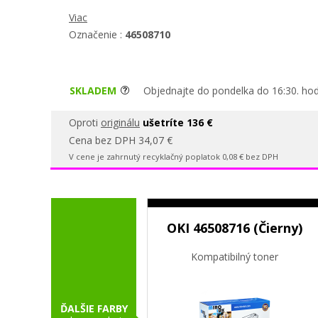
Viac
Označenie :
46508710
SKLADEM
Objednajte do pondelka do 16:30. hod
Oproti
originálu
ušetríte 136 €
Cena bez DPH 34,07 €
V cene je zahrnutý recyklačný poplatok 0,08 € bez DPH
OKI 46508716 (Čierny)
Kompatibilný toner
ĎALŠIE FARBY