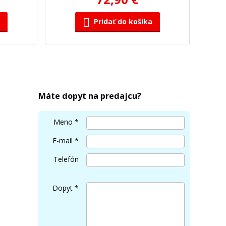
Pridať do košíka
rový)
OKI 46508713 (Žltý)
Originálny toner
Máte dopyt na predajcu?
Meno
*
E-mail
*
Telefón
109,90 €
Dopyt
*
Pridať do košíka