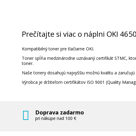
OKI 46508711 (Azúrový)
Originálny toner
Prečítajte si viac o náplni OKI 46
Kompatibilný toner pre tlačiarne OKI.
Toner spĺňa medzinárodne uznávaný certifikát STMC, ktorý
toner.
Naše tonery dosahujú najvyššiu možnú kvalitu a zaručujú
177,90 €
Výrobca je držiteľom certifikátov ISO 9001 (Quality Ma
Pridať do košíka
Doprava zadarmo
pri nákupe nad 100 €