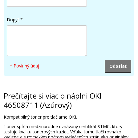
Dopyt
*
32,90 €
Pridať do košíka
* Povinný údaj
OKI 46508710 (Purpurový)
Kompatibilný toner
Prečítajte si viac o náplni OKI
46508711 (Azúrový)
Kompatibilný toner pre tlačiarne OKI.
Toner spĺňa medzinárodne uznávaný certifikát STMC, ktorý
41,90 €
testuje kvalitu tonerových kaziet. Vďaka tomu tlačí rovnako
kvalitne a s rovnakým počtom vytlačených strán ako originálny