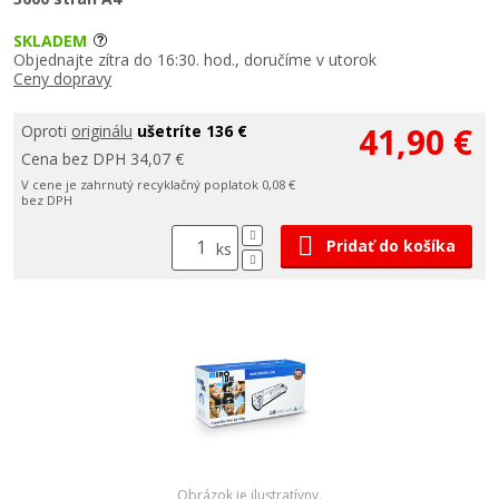
SKLADEM
Objednajte zítra do 16:30. hod., doručíme v utorok
Ceny dopravy
41,90 €
Oproti
originálu
ušetríte 136 €
Cena bez DPH 34,07 €
V cene je zahrnutý recyklačný poplatok 0,08 €
bez DPH
Pridať do košíka
ks
Obrázok je ilustratívny.