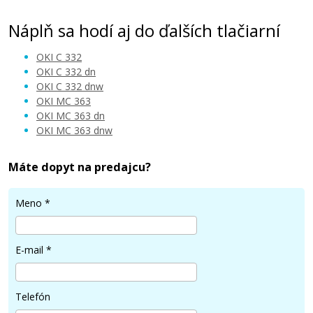
Náplň sa hodí aj do ďalších tlačiarní
OKI C 332
OKI C 332 dn
OKI C 332 dnw
OKI MC 363
32,90 €
OKI MC 363 dn
OKI MC 363 dnw
Pridať do košíka
Máte dopyt na predajcu?
Meno
*
OKI 46508713 (Žltý)
Kompatibilný toner
E-mail
*
Telefón