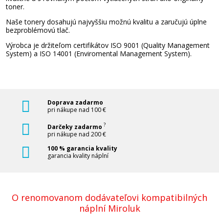
toner.
Pridať do košíka
Naše tonery dosahujú najvyššiu možnú kvalitu a zaručujú úplne
bezproblémovú tlač.
Výrobca je držiteľom certifikátov ISO 9001 (Quality Management
System) a ISO 14001 (Enviromental Management System).
OKI 46508709 (Žltý)
Kompatibilný toner
Doprava zadarmo
pri nákupe nad 100 €
?
Darčeky zadarmo
pri nákupe nad 200 €
100 % garancia kvality
garancia kvality náplní
41,90 €
Pridať do košíka
O renomovanom dodávateľovi kompatibilných
náplní Miroluk