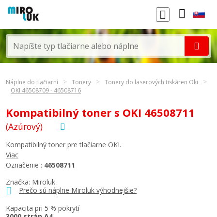
Náplne do tlačiarní
Tonery
Tonery do laserových tiskáren Oki
OKI 46508709 - 46508716
Kompatibilný toner s OKI 46508711
(Azúrový)
Kompatibilný toner pre tlačiarne OKI.
Viac
Označenie :
46508711
Značka: Miroluk
Prečo sú náplne Miroluk výhodnejšie?
Kapacita pri 5 % pokrytí
3000 strán A4