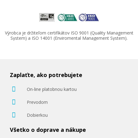
Výrobca je držiteľom certifikátov ISO 9001 (Quality Management
System) a ISO 14001 (Enviromental Management System).
72,90 €
Pridať do košíka
Zaplaťte, ako potrebujete
On-line platobnou kartou
OKI 46508712 (čierny)
Prevodom
Originálny toner
Dobierkou
Všetko o doprave a nákupe