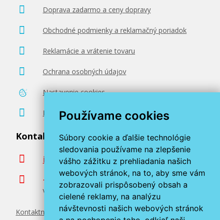
Doprava zadarmo a ceny dopravy
86,90 €
Obchodné podmienky a reklamačný poriadok
Reklamácie a vrátenie tovaru
Pridať do košíka
Ochrana osobných údajov
Nastavenie cookies
OKI 46508715 (Azúrový)
Poradenstvo zadarmo
Používame cookies
Originálny toner
Kontaktujte nás
Súbory cookie a ďalšie technológie
sledovania používame na zlepšenie
info@miroluk.sk
vášho zážitku z prehliadania našich
webových stránok, na to, aby sme vám
+420 377 222 313
zobrazovali prispôsobený obsah a
Volajte v pracovné dni od 8. do 17. hod.
cielené reklamy, na analýzu
109,90 €
návštevnosti našich webových stránok
Kontaktné údaje
a na pochopenie toho, odkiaľ naši