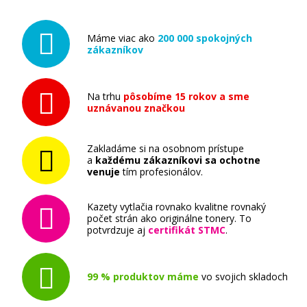
OKI 46508712 (Čierny)
Máme viac ako
200 000 spokojných
zákazníkov
Kompatibilný toner
Na trhu
pôsobíme 15 rokov a sme
uznávanou značkou
Zakladáme si na osobnom prístupe
a
každému zákazníkovi sa ochotne
49,90 €
venuje
tím profesionálov.
Pridať do košíka
Kazety vytlačia rovnako kvalitne rovnaký
počet strán ako originálne tonery. To
potvrdzuje aj
certifikát STMC
.
OKI 46508716 (čierny)
99 % produktov máme
vo svojich skladoch
Originálny toner