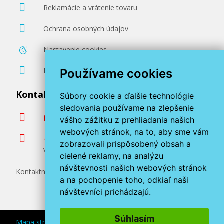
Reklamácie a vrátenie tovaru
Ochrana osobných údajov
Nastavenie cookies
Poradenstvo zadarmo
Používame cookies
Kontaktujte nás
Súbory cookie a ďalšie technológie
sledovania používame na zlepšenie
info@miroluk.sk
vášho zážitku z prehliadania našich
webových stránok, na to, aby sme vám
+420 377 222 313
zobrazovali prispôsobený obsah a
Volajte v pracovné dni od 8. do 17. hod.
cielené reklamy, na analýzu
návštevnosti našich webových stránok
Kontaktné údaje
a na pochopenie toho, odkiaľ naši
návštevníci prichádzajú.
Súhlasím
Mapa stránok