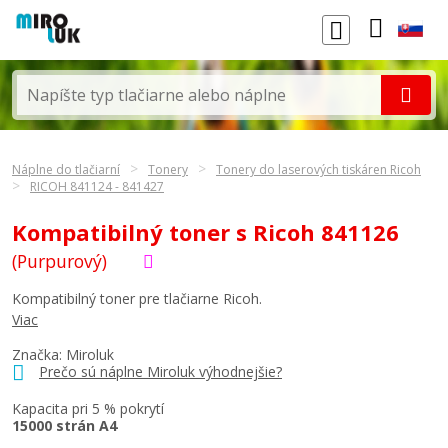
Náplne do tlačiarní
Tonery
Tonery do laserových tiskáren Ricoh
RICOH 841124 - 841427
Kompatibilný toner s Ricoh 841126
(Purpurový)
Kompatibilný toner pre tlačiarne Ricoh.
Viac
Značka: Miroluk
Prečo sú náplne Miroluk výhodnejšie?
Kapacita pri 5 % pokrytí
15000 strán A4