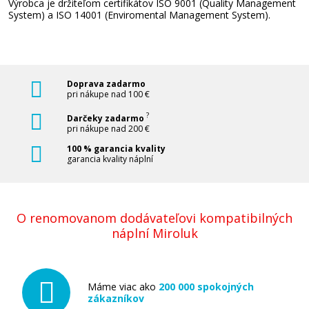
Výrobca je držiteľom certifikátov ISO 9001 (Quality Management
System) a ISO 14001 (Enviromental Management System).
Ricoh 841427 (Azúrový)
Originálny toner
Doprava zadarmo
pri nákupe nad 100 €
?
Darčeky zadarmo
pri nákupe nad 200 €
100 % garancia kvality
garancia kvality náplní
103,90 €
O renomovanom dodávateľovi kompatibilných
náplní Miroluk
Pridať do košíka
Máme viac ako
200 000 spokojných
zákazníkov
Ricoh 841425 (Žltý)