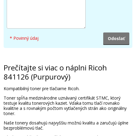
49,90 €
Pridať do košíka
* Povinný údaj
Ricoh 841124 (čierny)
Originálny toner
Prečítajte si viac o náplni Ricoh
841126 (Purpurový)
Kompatibilný toner pre tlačiarne Ricoh.
Toner spĺňa medzinárodne uznávaný certifikát STMC, ktorý
testuje kvalitu tonerových kaziet. Vďaka tomu tlačí rovnako
kvalitne a s rovnakým počtom vytlačených strán ako originálny
toner.
59,90 €
Naše tonery dosahujú najvyššiu možnú kvalitu a zaručujú úplne
bezproblémovú tlač.
Pridať do košíka