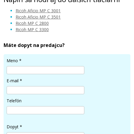
Ricoh Aficio MP C 3001
Ricoh Aficio MP C 3501
Ricoh MP C 2800
Ricoh MP C 3300
86,90 €
Máte dopyt na predajcu?
Pridať do košíka
Meno
*
Ricoh 841126 (Purpurový)
E-mail
*
Originálny toner
Telefón
Dopyt
*