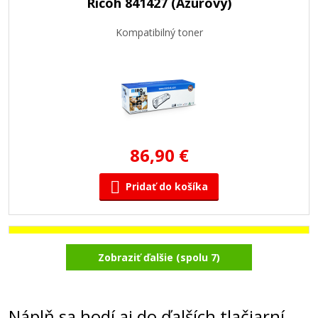
Ricoh 841427 (Azúrový)
Kompatibilný toner
86,90 €
Pridať do košíka
Ricoh 841425 (Žltý)
Zobraziť ďalšie (spolu 7)
Kompatibilný toner
Náplň sa hodí aj do ďalších tlačiarní