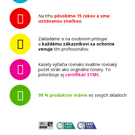
Originálny toner
Na trhu
pôsobíme 15 rokov a sme
uznávanou značkou
Zakladáme si na osobnom prístupe
a
každému zákazníkovi sa ochotne
venuje
tím profesionálov.
105,90 €
Kazety vytlačia rovnako kvalitne rovnaký
počet strán ako originálne tonery. To
Pridať do košíka
potvrdzuje aj
certifikát STMC
.
99 % produktov máme
vo svojich skladoch