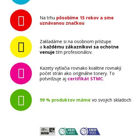
Ricoh 842082 (841595) (Azúrový)
Na trhu
pôsobíme 15 rokov a sme
uznávanou značkou
Originálny toner
Zakladáme si na osobnom prístupe
a
každému zákazníkovi sa ochotne
venuje
tím profesionálov.
Kazety vytlačia rovnako kvalitne rovnaký
počet strán ako originálne tonery. To
49,90 €
potvrdzuje aj
certifikát STMC
.
Pridať do košíka
99 % produktov máme
vo svojich skladoch
Ricoh 842081 (841596) (Purpurový)
Originálny toner