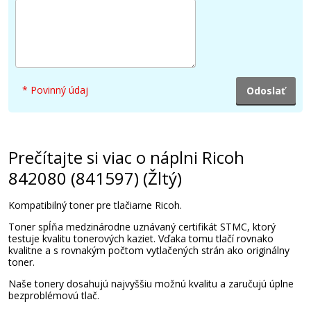
22,90 €
Pridať do košíka
* Povinný údaj
Ricoh 842079 (841618) (čierny)
Prečítajte si viac o náplni Ricoh
842080 (841597) (Žltý)
Originálny toner
Kompatibilný toner pre tlačiarne Ricoh.
Toner spĺňa medzinárodne uznávaný certifikát STMC, ktorý
testuje kvalitu tonerových kaziet. Vďaka tomu tlačí rovnako
kvalitne a s rovnakým počtom vytlačených strán ako originálny
toner.
Naše tonery dosahujú najvyššiu možnú kvalitu a zaručujú úplne
bezproblémovú tlač.
38,90 €