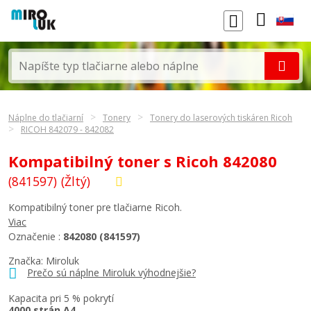
Náplne do tlačiarní
Tonery
Tonery do laserových tiskáren Ricoh
RICOH 842079 - 842082
Kompatibilný toner s Ricoh 842080
(841597)
(Žltý)
Kompatibilný toner pre tlačiarne Ricoh.
Viac
Označenie :
842080 (841597)
Značka: Miroluk
Prečo sú náplne Miroluk výhodnejšie?
Kapacita pri 5 % pokrytí
4000 strán A4