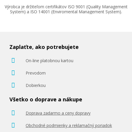
Výrobca je držiteľom certifikátov ISO 9001 (Quality Management
System) a ISO 14001 (Enviromental Management System).
49,90 €
Zaplaťte, ako potrebujete
Pridať do košíka
On-line platobnou kartou
Prevodom
Originálny fotovalec Ricoh D1170121
Dobierkou
(fotovalec)
Všetko o doprave a nákupe
Originální fotoválec
Doprava zadarmo a ceny dopravy
Obchodné podmienky a reklamačný poriadok