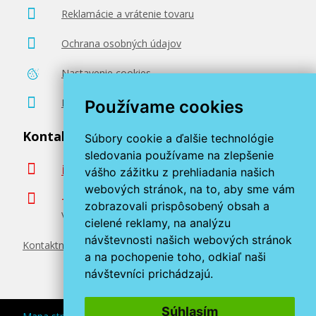
Reklamácie a vrátenie tovaru
130,90 €
Ochrana osobných údajov
Nastavenie cookies
Pridať do košíka
Poradenstvo zadarmo
Používame cookies
Kontaktujte nás
Súbory cookie a ďalšie technológie
sledovania používame na zlepšenie
info@miroluk.sk
vášho zážitku z prehliadania našich
webových stránok, na to, aby sme vám
+420 377 222 313
zobrazovali prispôsobený obsah a
Volajte v pracovné dni od 8. do 17. hod.
cielené reklamy, na analýzu
návštevnosti našich webových stránok
Kontaktné údaje
a na pochopenie toho, odkiaľ naši
návštevníci prichádzajú.
Súhlasím