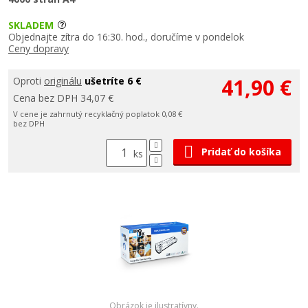
SKLADEM
Objednajte zítra do 16:30. hod., doručíme v pondelok
Ceny dopravy
41,90 €
Oproti
originálu
ušetríte 6 €
Cena bez DPH 34,07 €
V cene je zahrnutý recyklačný poplatok 0,08 €
bez DPH
Pridať do košíka
ks
Obrázok je ilustratívny.