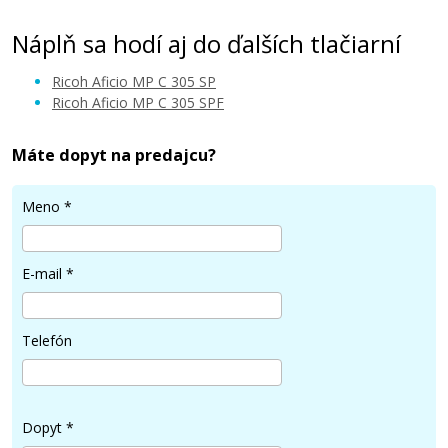
Náplň sa hodí aj do ďalších tlačiarní
Ricoh Aficio MP C 305 SP
Ricoh Aficio MP C 305 SPF
Máte dopyt na predajcu?
41,90 €
Meno
*
Pridať do košíka
E-mail
*
Originálna odpadová nádobka Ricoh
D1176401
Telefón
Originálna odpadová nádobka
Dopyt
*