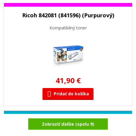
Ricoh 842081 (841596) (Purpurový)
Kompatibilný toner
41,90 €
Pridať do košíka
Ricoh 842082 (841595) (Azúrový)
Zobraziť ďalšie (spolu 9)
Kompatibilný toner