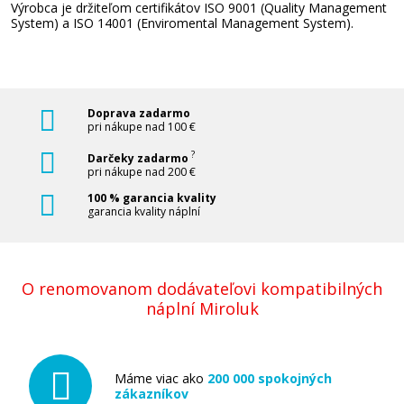
Výrobca je držiteľom certifikátov ISO 9001 (Quality Management
System) a ISO 14001 (Enviromental Management System).
Pridať do košíka
Ricoh 842080 (841597) (Žltý)
Doprava zadarmo
pri nákupe nad 100 €
Originálny toner
?
Darčeky zadarmo
pri nákupe nad 200 €
100 % garancia kvality
garancia kvality náplní
O renomovanom dodávateľovi kompatibilných
47,90 €
náplní Miroluk
Pridať do košíka
Máme viac ako
200 000 spokojných
zákazníkov