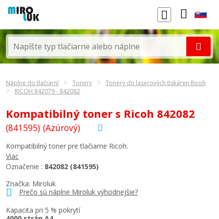
Náplne do tlačiarní
Tonery
Tonery do laserových tiskáren Ricoh
RICOH 842079 - 842082
Kompatibilný toner s Ricoh 842082
(841595)
(Azúrový)
Kompatibilný toner pre tlačiarne Ricoh.
Viac
Označenie :
842082 (841595)
Značka: Miroluk
Prečo sú náplne Miroluk výhodnejšie?
Kapacita pri 5 % pokrytí
4000 strán A4