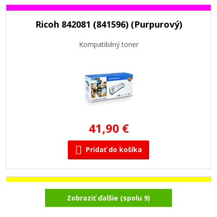
Ricoh 842081 (841596) (Purpurový)
Kompatibilný toner
41,90 €
Pridať do košíka
Ricoh 842080 (841597) (Žltý)
Zobraziť ďalšie (spolu 9)
Kompatibilný toner