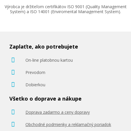
Výrobca je držiteľom certifikátov ISO 9001 (Quality Management
System) a ISO 14001 (Enviromental Management System).
49,90 €
Zaplaťte, ako potrebujete
Pridať do košíka
On-line platobnou kartou
Prevodom
Originálny fotovalec Ricoh D1170121
Dobierkou
(fotovalec)
Všetko o doprave a nákupe
Originální fotoválec
Doprava zadarmo a ceny dopravy
Obchodné podmienky a reklamačný poriadok