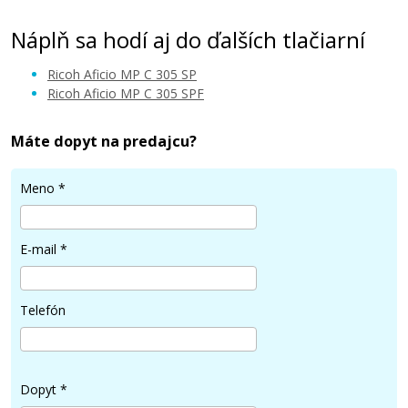
Náplň sa hodí aj do ďalších tlačiarní
Ricoh Aficio MP C 305 SP
Ricoh Aficio MP C 305 SPF
Máte dopyt na predajcu?
41,90 €
Meno
*
Pridať do košíka
E-mail
*
Originálna odpadová nádobka Ricoh
D1176401
Telefón
Originálna odpadová nádobka
Dopyt
*