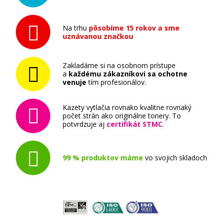
Ricoh 842082 (841595) (Azúrový)
Na trhu
pôsobíme 15 rokov a sme
uznávanou značkou
Originálny toner
Zakladáme si na osobnom prístupe
a
každému zákazníkovi sa ochotne
venuje
tím profesionálov.
Kazety vytlačia rovnako kvalitne rovnaký
počet strán ako originálne tonery. To
49,90 €
potvrdzuje aj
certifikát STMC
.
Pridať do košíka
99 % produktov máme
vo svojich skladoch
Ricoh 842081 (841596) (Purpurový)
Originálny toner