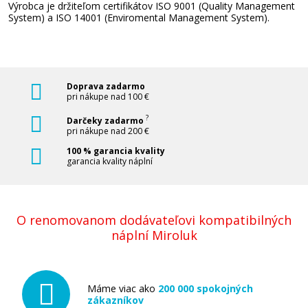
Výrobca je držiteľom certifikátov ISO 9001 (Quality Management
System) a ISO 14001 (Enviromental Management System).
Pridať do košíka
Ricoh 842080 (841597) (Žltý)
Doprava zadarmo
pri nákupe nad 100 €
Originálny toner
?
Darčeky zadarmo
pri nákupe nad 200 €
100 % garancia kvality
garancia kvality náplní
O renomovanom dodávateľovi kompatibilných
47,90 €
náplní Miroluk
Pridať do košíka
Máme viac ako
200 000 spokojných
zákazníkov