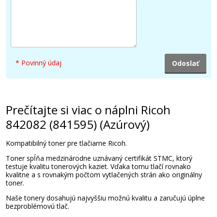
22,90 €
Pridať do košíka
* Povinný údaj
Ricoh 842079 (841618) (čierny)
Prečítajte si viac o náplni Ricoh
842082 (841595) (Azúrový)
Originálny toner
Kompatibilný toner pre tlačiarne Ricoh.
Toner spĺňa medzinárodne uznávaný certifikát STMC, ktorý
testuje kvalitu tonerových kaziet. Vďaka tomu tlačí rovnako
kvalitne a s rovnakým počtom vytlačených strán ako originálny
toner.
Naše tonery dosahujú najvyššiu možnú kvalitu a zaručujú úplne
bezproblémovú tlač.
38,90 €