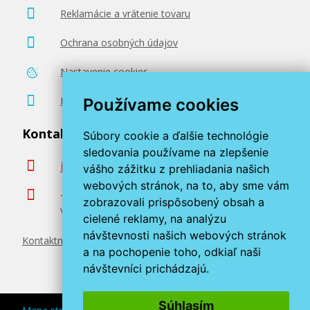
Reklamácie a vrátenie tovaru
130,90 €
Ochrana osobných údajov
Nastavenie cookies
Pridať do košíka
Poradenstvo zadarmo
Používame cookies
Kontaktujte nás
Súbory cookie a ďalšie technológie
sledovania používame na zlepšenie
info@miroluk.sk
vášho zážitku z prehliadania našich
webových stránok, na to, aby sme vám
+420 377 222 313
zobrazovali prispôsobený obsah a
Volajte v pracovné dni od 8. do 17. hod.
cielené reklamy, na analýzu
návštevnosti našich webových stránok
Kontaktné údaje
a na pochopenie toho, odkiaľ naši
návštevníci prichádzajú.
Súhlasím