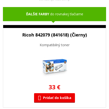
ĎALŠIE FARBY
do rovnakej tlačiarne
Ricoh 842079 (841618) (Čierny)
Kompatibilný toner
33 €
Pridať do košíka