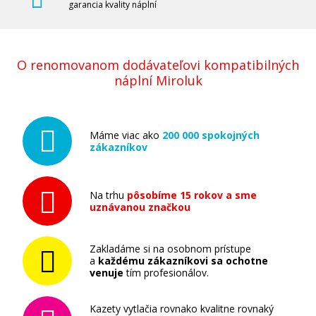
garancia kvality náplní
Originálny fotovalec MINOLTA IU310M
(4047-603) (Purpurový fotovalec)
O renomovanom dodávateľovi kompatibilných
Originální fotoválec
náplní Miroluk
Máme viac ako
200 000 spokojných
zákazníkov
185,90 €
Na trhu
pôsobíme 15 rokov a sme
uznávanou značkou
Pridať do košíka
Zakladáme si na osobnom prístupe
a
každému zákazníkovi sa ochotne
venuje
tím profesionálov.
Originálny fotovalec MINOLTA IU310C
(4047-703) (Azúrový fotovalec)
Kazety vytlačia rovnako kvalitne rovnaký
Originální fotoválec