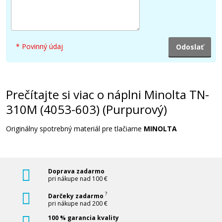
16,90 €
Pridať do košíka
* Povinný údaj
Minolta TN-310Y (4053-503) (Žltý)
Originálny toner
Prečítajte si viac o náplni Minolta TN-
310M (4053-603) (Purpurový)
Originálny spotrebný materiál pre tlačiarne
MINOLTA
Doprava zadarmo
19,90 €
pri nákupe nad 100 €
?
Darčeky zadarmo
Pridať do košíka
pri nákupe nad 200 €
100 % garancia kvality