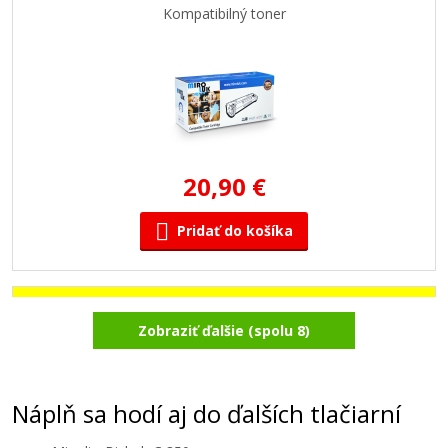
Kompatibilný toner
20,90 €
Pridať do košíka
Minolta TN-310Y (4053-503) (Žltý)
Zobraziť ďalšie (spolu 8)
Kompatibilný toner
Náplň sa hodí aj do ďalších tlačiarní