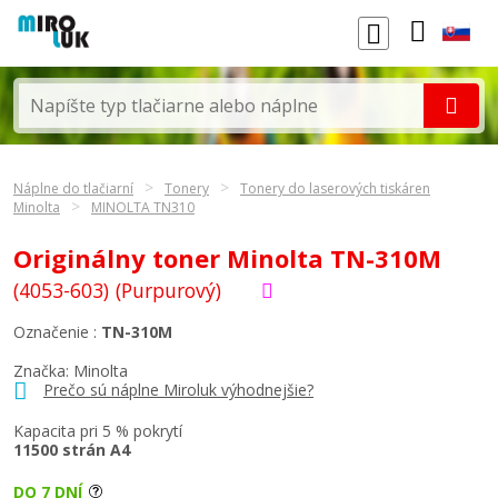
Náplne do tlačiarní
Tonery
Tonery do laserových tiskáren
Minolta
MINOLTA TN310
Originálny toner Minolta TN-310M
(4053-603)
(Purpurový)
Označenie :
TN-310M
Značka:
Minolta
Prečo sú náplne Miroluk výhodnejšie?
Kapacita pri 5 % pokrytí
11500 strán A4
DO 7 DNÍ