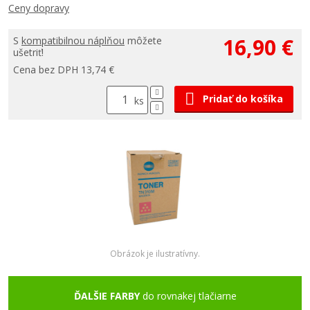
Ceny dopravy
16,90 €
S
kompatibilnou náplňou
môžete
ušetriť!
Cena bez DPH 13,74 €
Pridať do košíka
ks
Obrázok je ilustratívny.
ĎALŠIE FARBY
do rovnakej tlačiarne