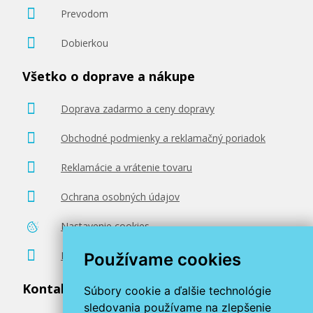
Prevodom
Dobierkou
496,90 €
Všetko o doprave a nákupe
Pridať do košíka
Doprava zadarmo a ceny dopravy
Obchodné podmienky a reklamačný poriadok
Reklamácie a vrátenie tovaru
Ochrana osobných údajov
Nastavenie cookies
Poradenstvo zadarmo
Používame cookies
Kontaktujte nás
Súbory cookie a ďalšie technológie
sledovania používame na zlepšenie