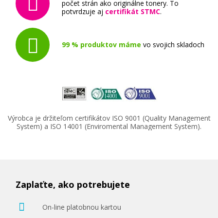
počet strán ako originálne tonery. To
potvrdzuje aj
certifikát STMC
.
99 % produktov máme
vo svojich skladoch
232,90 €
Pridať do košíka
Výrobca je držiteľom certifikátov ISO 9001 (Quality Management
System) a ISO 14001 (Enviromental Management System).
Originálna pásová jednotka Minolta
4049212
Originálny toner
Zaplaťte, ako potrebujete
On-line platobnou kartou