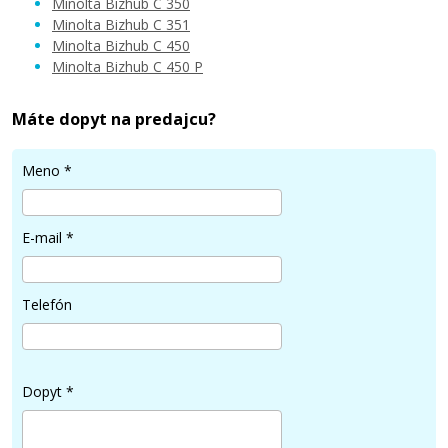
Minolta Bizhub C 350
Minolta Bizhub C 351
Minolta Bizhub C 450
Minolta Bizhub C 450 P
20,90 €
Máte dopyt na predajcu?
Pridať do košíka
Meno
*
Minolta TN-310C (4053-703) (Azúrový)
E-mail
*
Originálny toner
Telefón
Dopyt
*