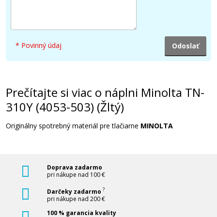
16,90 €
Pridať do košíka
* Povinný údaj
Minolta TN-310M (4053-603) (Purpurový)
Originálny toner
Prečítajte si viac o náplni Minolta TN-
310Y (4053-503) (Žltý)
Originálny spotrebný materiál pre tlačiarne
MINOLTA
Doprava zadarmo
16,90 €
pri nákupe nad 100 €
?
Darčeky zadarmo
Pridať do košíka
pri nákupe nad 200 €
100 % garancia kvality