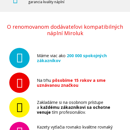
garancia kvality náplní
Originálny fotovalec MINOLTA IU310M
(4047-603) (Purpurový fotovalec)
O renomovanom dodávateľovi kompatibilných
Originální fotoválec
náplní Miroluk
Máme viac ako
200 000 spokojných
zákazníkov
185,90 €
Na trhu
pôsobíme 15 rokov a sme
uznávanou značkou
Pridať do košíka
Zakladáme si na osobnom prístupe
a
každému zákazníkovi sa ochotne
venuje
tím profesionálov.
Originálny fotovalec MINOLTA IU310C
(4047-703) (Azúrový fotovalec)
Kazety vytlačia rovnako kvalitne rovnaký
Originální fotoválec