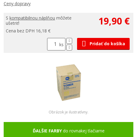
Ceny dopravy
19,90 €
S
kompatibilnou náplňou
môžete
ušetriť!
Cena bez DPH 16,18 €
Pridať do košíka
ks
Obrázok je ilustratívny.
ĎALŠIE FARBY
do rovnakej tlačiarne