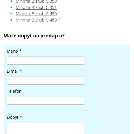
Minolta Bizhub C 350
Minolta Bizhub C 351
Minolta Bizhub C 450
Minolta Bizhub C 450 P
20,90 €
Máte dopyt na predajcu?
Pridať do košíka
Meno
*
Minolta TN-310C (4053-703) (Azúrový)
E-mail
*
Originálny toner
Telefón
Dopyt
*