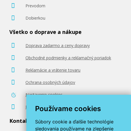
Prevodom
Dobierkou
496,90 €
Všetko o doprave a nákupe
Pridať do košíka
Doprava zadarmo a ceny dopravy
Obchodné podmienky a reklamačný poriadok
Reklamácie a vrátenie tovaru
Ochrana osobných údajov
Nastavenie cookies
Poradenstvo zadarmo
Používame cookies
Kontaktujte nás
Súbory cookie a ďalšie technológie
sledovania používame na zlepšenie