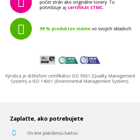
počet strán ako originálne tonery. To
potvrdzuje aj
certifikát STMC
.
99 % produktov máme
vo svojich skladoch
232,90 €
Pridať do košíka
Výrobca je držiteľom certifikátov ISO 9001 (Quality Management
System) a ISO 14001 (Enviromental Management System).
Originálna pásová jednotka Minolta
4049212
Originálny toner
Zaplaťte, ako potrebujete
On-line platobnou kartou