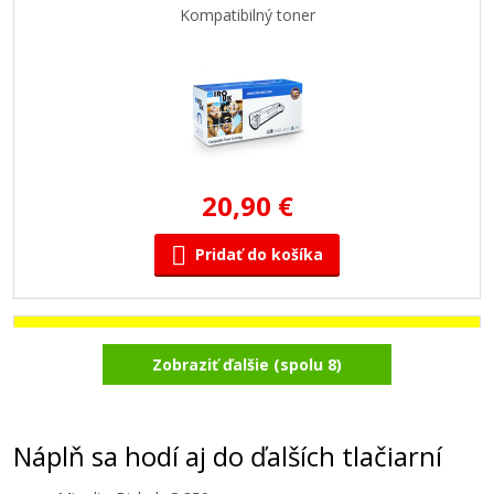
Kompatibilný toner
20,90 €
Pridať do košíka
Minolta TN-310Y (4053-503) (Žltý)
Zobraziť ďalšie (spolu 8)
Kompatibilný toner
Náplň sa hodí aj do ďalších tlačiarní