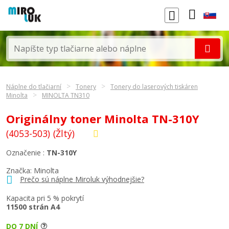
Náplne do tlačiarní
Tonery
Tonery do laserových tiskáren
Minolta
MINOLTA TN310
Originálny toner Minolta TN-310Y
(4053-503)
(Žltý)
Označenie :
TN-310Y
Značka:
Minolta
Prečo sú náplne Miroluk výhodnejšie?
Kapacita pri 5 % pokrytí
11500 strán A4
DO 7 DNÍ