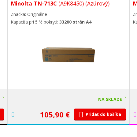
Minolta TN-713C
(A9K8450)
(Azúrový)
M
Značka: Originálne
Zn
Kapacita pri 5 % pokrytí:
33200 strán A4
Ka
?
?
E
NA SKLADE
105,90 €
Pridať do košíka