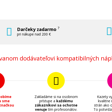
?
Darčeky zadarmo
pri nákupe nad 200 €
anom dodávateľovi kompatibilných nápl
sobíme
Zakladáme si na osobnom
Kazety vy
a sme
prístupe a
každému
kvalitne
značkou
zákazníkovi sa ochotne
strán ako o
venuje
tím profesionálov.
To potvrdz