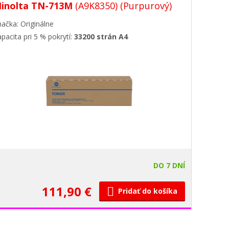
inolta TN-713M
(A9K8350)
(Purpurový)
ačka: Originálne
pacita pri 5 % pokrytí:
33200 strán A4
DO 7 DNÍ
111,90 €
Pridať do košíka