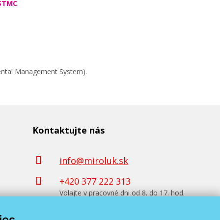
STMC
.
mental Management System).
Kontaktujte nás
info@miroluk.sk
+420 377 222 313
Volajte v pracovné dni od 8. do 17. hod.
ies