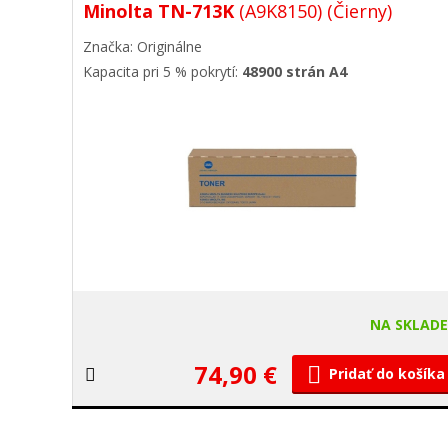
Minolta TN-713K
(A9K8150)
(Čierny)
Značka: Originálne
Kapacita pri 5 % pokrytí:
48900 strán A4
NA SKLAD
74,90 €
Pridať do košíka