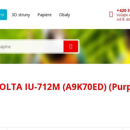
+420 3
rní
3D struny
Papiere
Obaly
Volajte 
od 8. d
NOLTA IU-712M (A9K70ED) (Purp