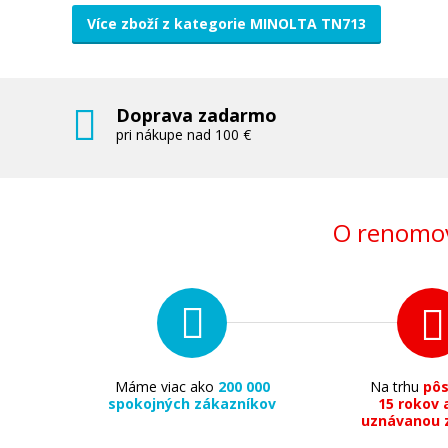
Více zboží z kategorie MINOLTA TN713
Doprava zadarmo
pri nákupe nad 100 €
O renomov
Máme viac ako
200 000
Na trhu
pô
spokojných zákazníkov
15 rokov 
uznávanou 