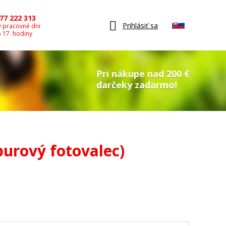
77 222 313
Prihlásiť sa
v pracovné dni
o 17. hodiny
Pri nákupe nad 200 €
darčeky zadarmo!
urový fotovalec)