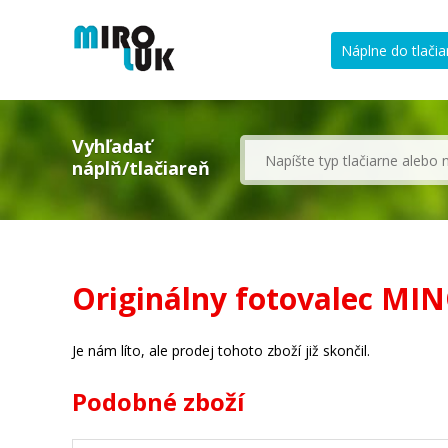
Náplne do tlačia
Vyhľadať
náplň/tlačiareň
Originálny fotovalec MI
Je nám líto, ale prodej tohoto zboží již skončil.
Podobné zboží