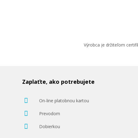
Výrobca je držiteľom cert
Zaplaťte, ako potrebujete
On-line platobnou kartou
Prevodom
Dobierkou