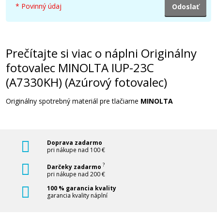
Pridať do košíka
* Povinný údaj
Originálny fotovalec MINOLTA IUP-23K
Prečítajte si viac o náplni Originálny
(A73303H) (Čierny fotovalec)
fotovalec MINOLTA IUP-23C
Originální fotoválec
(A7330KH) (Azúrový fotovalec)
Originálny spotrebný materiál pre tlačiarne
MINOLTA
Doprava zadarmo
67,90 €
pri nákupe nad 100 €
?
Darčeky zadarmo
pri nákupe nad 200 €
Pridať do košíka
100 % garancia kvality
garancia kvality náplní
Originálny fotovalec MINOLTA IUP-23Y