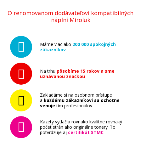
(A73308H) (Žltý fotovalec)
O renomovanom dodávateľovi kompatibilných
Originální fotoválec
náplní Miroluk
Máme viac ako
200 000 spokojných
zákazníkov
86,90 €
Na trhu
pôsobíme 15 rokov a sme
uznávanou značkou
Pridať do košíka
Zakladáme si na osobnom prístupe
a
každému zákazníkovi sa ochotne
venuje
tím profesionálov.
Originálny fotovalec MINOLTA IUP-23M
(A7330EH) (Purpurový fotovalec)
Kazety vytlačia rovnako kvalitne rovnaký
počet strán ako originálne tonery. To
Originální fotoválec
potvrdzuje aj
certifikát STMC
.