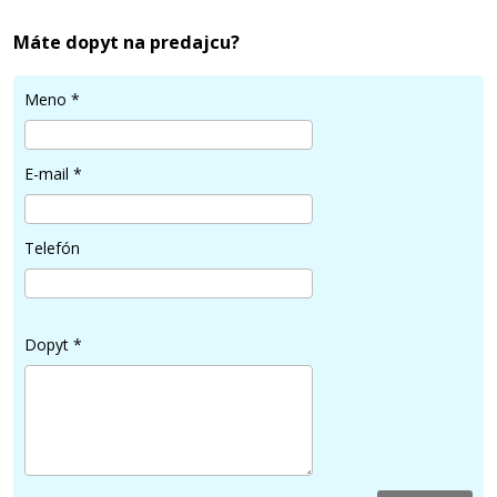
Máte dopyt na predajcu?
20,90 €
Meno
*
Pridať do košíka
E-mail
*
Minolta TNP-50Y (A0X5254) (Žltý)
Telefón
Originálny toner
Dopyt
*
20,90 €