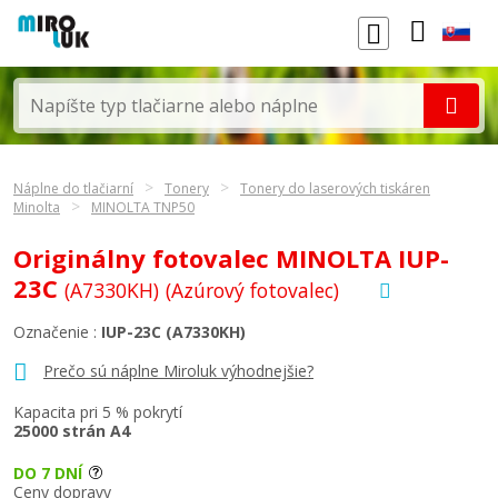
Náplne do tlačiarní
Tonery
Tonery do laserových tiskáren
Minolta
MINOLTA TNP50
Originálny fotovalec MINOLTA IUP-
23C
(A7330KH)
(Azúrový fotovalec)
Označenie :
IUP-23C (A7330KH)
Prečo sú náplne Miroluk výhodnejšie?
Kapacita pri 5 % pokrytí
25000 strán A4
DO 7 DNÍ
Ceny dopravy