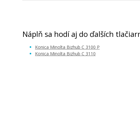
Originálny fotovalec MINOLTA IUP-
(A7330EH) (Purpurový fotovalec)
Originální fotoválec
Náplň sa hodí aj do ďalších tlačiar
Konica Minolta Bizhub C 3100 P
Konica Minolta Bizhub C 3110
101,90 €
Pridať do košíka