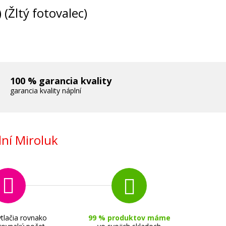
(Žltý fotovalec)
100 % garancia kvality
garancia kvality náplní
ní Miroluk
tlačia rovnako
99 % produktov máme