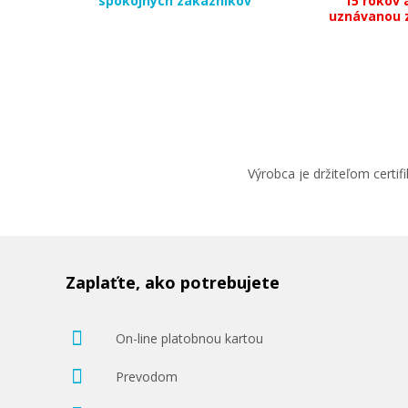
spokojných zákazníkov
15 rokov 
uznávanou 
Výrobca je držiteľom cert
Zaplaťte, ako potrebujete
On-line platobnou kartou
Prevodom