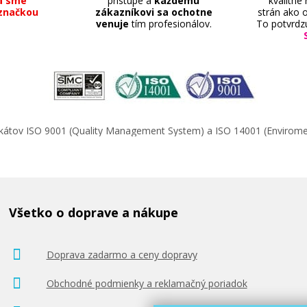
a sme
prístupe a
každému
kvalitne
značkou
zákazníkovi sa ochotne
strán ako o
venuje
tím profesionálov.
To potvrdz
ifikátov ISO 9001 (Quality Management System) a ISO 14001 (Enviro
Všetko o doprave a nákupe
Doprava zadarmo a ceny dopravy
Obchodné podmienky a reklamačný poriadok