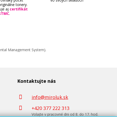
 rovnaký počet
vo svojich skladoch
riginálne tonery.
uje aj
certifikát
STMC
.
mental Management System).
Kontaktujte nás
info@miroluk.sk
+420 377 222 313
Volajte v pracovné dni od 8. do 17. hod.