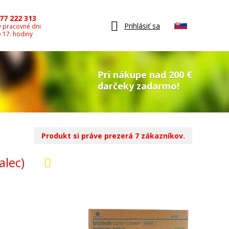
77 222 313
Prihlásiť sa
v pracovné dni
o 17. hodiny
Pri nákupe nad 200 €
darčeky zadarmo!
Produkt si práve prezerá 7 zákazníkov.
alec)