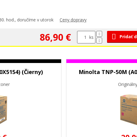
30. hod., doručíme v utorok
Ceny dopravy
86,90 €
Pridať 
ks
X5154) (Čierny)
Minolta TNP-50M (A0
toner
Origináln