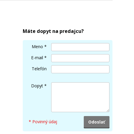
-23C
Máte dopyt na predajcu?
Meno
*
E-mail
*
Telefón
Dopyt
*
* Povinný údaj