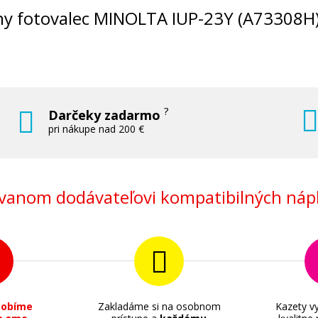
álny fotovalec MINOLTA IUP-23Y (A73308H) 
?
Darčeky zadarmo
pri nákupe nad 200 €
anom dodávateľovi kompatibilných nápl
sobíme
Zakladáme si na osobnom
Kazety vy