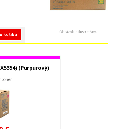
Obrázok je ilustratívny.
do košíka
X5354) (Purpurový)
y toner