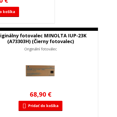
0 €
o košíka
iginálny fotovalec MINOLTA IUP-23K
(A73303H) (Čierny fotovalec)
Originální fotoválec
68,90 €
Pridať do košíka