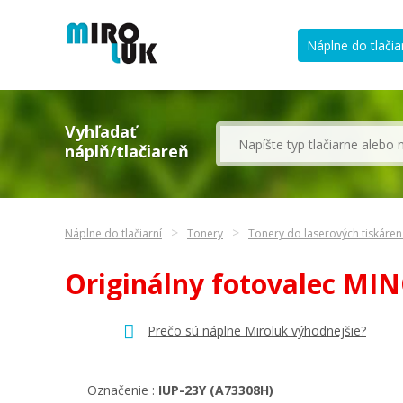
Náplne do tlačia
Vyhľadať
náplň/tlačiareň
Náplne do tlačiarní
Tonery
Tonery do laserových tiskáren
Originálny fotovalec MI
Prečo sú náplne Miroluk výhodnejšie?
Označenie :
IUP-23Y (A73308H)