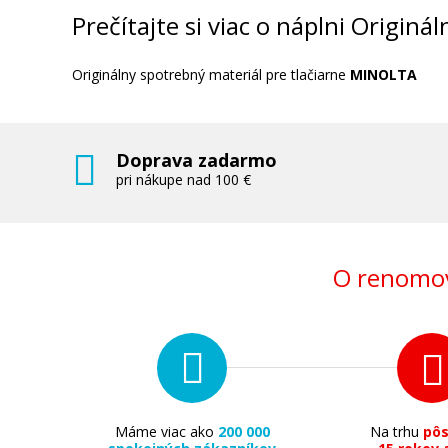
Prečítajte si viac o náplni Origin
Originálny spotrebný materiál pre tlačiarne
MINOLTA
Doprava zadarmo
pri nákupe nad 100 €
O renomov
Máme viac ako
200 000
Na trhu
pô