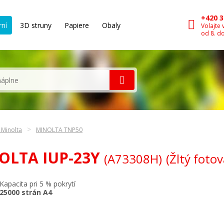
+420 3
rní
3D struny
Papiere
Obaly
Volajte 
od 8. d
 Minolta
MINOLTA TNP50
NOLTA IUP-23Y
(A73308H)
(Žltý fotov
Kapacita pri 5 % pokrytí
25000 strán A4