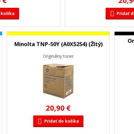
 €
20,9
 košíka
Pridať d
Or
Minolta TNP-50Y (A0X5254) (Žltý)
Originálny toner
20,90 €
Pridať do košíka