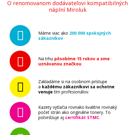
O renomovanom dodávateľovi kompatibilných
náplní Miroluk
Máme viac ako
200 000 spokojných
zákazníkov
Na trhu
pôsobíme 15 rokov a sme
uznávanou značkou
Zakladáme si na osobnom prístupe
a
každému zákazníkovi sa ochotne
venuje
tím profesionálov.
Kazety vytlačia rovnako kvalitne rovnaký
počet strán ako originálne tonery. To
potvrdzuje aj
certifikát STMC
.