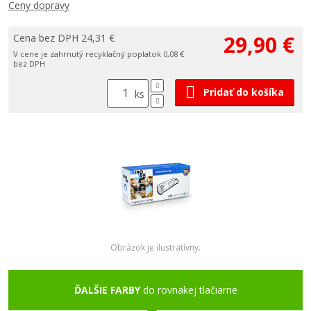
Ceny dopravy
29,90 €
Cena bez DPH 24,31 €
V cene je zahrnutý recyklačný poplatok 0,08 €
bez DPH
Pridať do košíka
ks
Obrázok je ilustratívny.
ĎALŠIE FARBY
do rovnakej tlačiarne