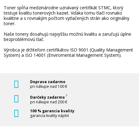
Toner spĺňa medzinárodne uznávaný certifikát STMC, ktorý
testuje kvalitu tonerových kaziet. Vďaka tomu tlačí rovnako
kvalitne a s rovnakým počtom vytlačených strán ako originálny
toner.
Naše tonery dosahujú najvyššiu možnú kvalitu a zaručujú úplne
bezproblémovú tlač.
Výrobca je držiteľom certifikátov ISO 9001 (Quality Management
System) a ISO 14001 (Enviromental Management System).
Doprava zadarmo
pri nákupe nad 100 €
?
Darčeky zadarmo
pri nákupe nad 200 €
100 % garancia kvality
garancia kvality náplní