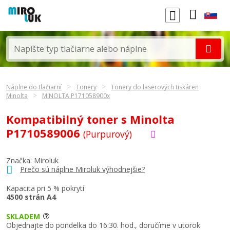
Náplne do tlačiarní
Tonery
Tonery do laserových tiskáren
Minolta
MINOLTA P171058900x
Kompatibilný toner s Minolta
P1710589006
(Purpurový)
Značka: Miroluk
Prečo sú náplne Miroluk výhodnejšie?
Kapacita pri 5 % pokrytí
4500 strán A4
SKLADEM
Objednajte do pondelka do 16:30. hod., doručíme v utorok