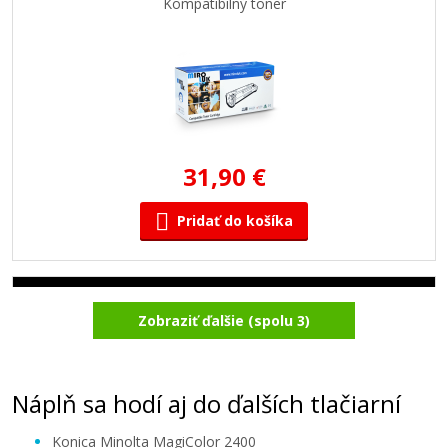
Kompatibilný toner
31,90 €
Pridať do košíka
Minolta P1710589004 (Čierny)
Zobraziť ďalšie (spolu 3)
Kompatibilný toner
Náplň sa hodí aj do ďalších tlačiarní
Konica Minolta MagiColor 2400