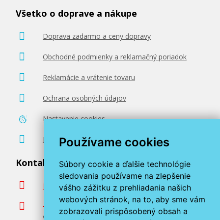
Všetko o doprave a nákupe
Doprava zadarmo a ceny dopravy
Obchodné podmienky a reklamačný poriadok
Reklamácie a vrátenie tovaru
Ochrana osobných údajov
Nastavenie cookies
Poradenstvo zadarmo
Používame cookies
Kontaktujte nás
Súbory cookie a ďalšie technológie
sledovania používame na zlepšenie
info@miroluk.sk
vášho zážitku z prehliadania našich
webových stránok, na to, aby sme vám
+420 377 222 313
zobrazovali prispôsobený obsah a
Volajte v pracovné dni od 8. do 17. hod.