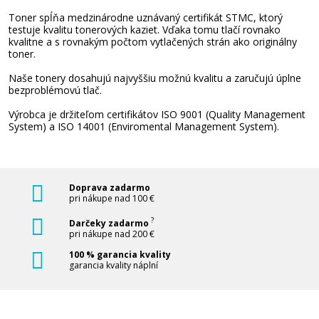
Toner spĺňa medzinárodne uznávaný certifikát STMC, ktorý
testuje kvalitu tonerových kaziet. Vďaka tomu tlačí rovnako
kvalitne a s rovnakým počtom vytlačených strán ako originálny
toner.
Naše tonery dosahujú najvyššiu možnú kvalitu a zaručujú úplne
bezproblémovú tlač.
Výrobca je držiteľom certifikátov ISO 9001 (Quality Management
System) a ISO 14001 (Enviromental Management System).
Doprava zadarmo
pri nákupe nad 100 €
?
Darčeky zadarmo
pri nákupe nad 200 €
100 % garancia kvality
garancia kvality náplní