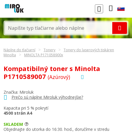
Náplne do tlačiarní
Tonery
Tonery do laserových tiskáren
Minolta
MINOLTA P171058900x
Kompatibilný toner s Minolta
P1710589007
(Azúrový)
Značka: Miroluk
Prečo sú náplne Miroluk výhodnejšie?
Kapacita pri 5 % pokrytí
4500 strán A4
SKLADEM
Objednajte do utorka do 16:30. hod., doručíme v stredu