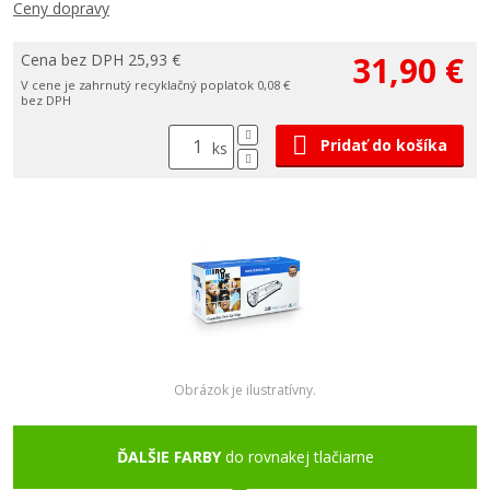
Ceny dopravy
31,90 €
Cena bez DPH 25,93 €
V cene je zahrnutý recyklačný poplatok 0,08 €
bez DPH
Pridať do košíka
ks
Obrázok je ilustratívny.
ĎALŠIE FARBY
do rovnakej tlačiarne