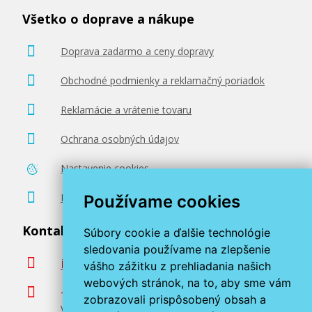
Všetko o doprave a nákupe
Doprava zadarmo a ceny dopravy
Obchodné podmienky a reklamačný poriadok
Reklamácie a vrátenie tovaru
Ochrana osobných údajov
Nastavenie cookies
Poradenstvo zadarmo
Používame cookies
Kontaktujte nás
Súbory cookie a ďalšie technológie
sledovania používame na zlepšenie
info@miroluk.sk
vášho zážitku z prehliadania našich
webových stránok, na to, aby sme vám
+420 377 222 313
zobrazovali prispôsobený obsah a
Volajte v pracovné dni od 8. do 17. hod.