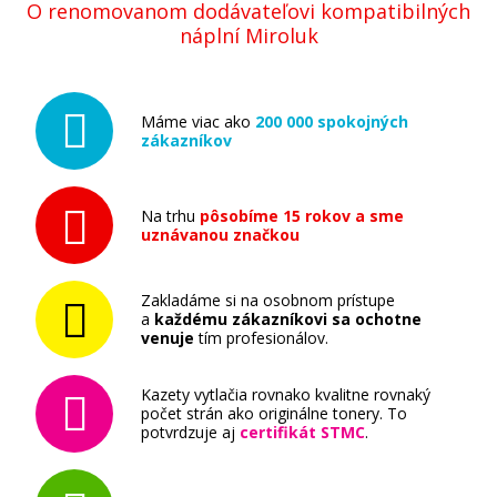
O renomovanom dodávateľovi kompatibilných
náplní Miroluk
Máme viac ako
200 000 spokojných
zákazníkov
Na trhu
pôsobíme 15 rokov a sme
uznávanou značkou
Zakladáme si na osobnom prístupe
a
každému zákazníkovi sa ochotne
venuje
tím profesionálov.
Kazety vytlačia rovnako kvalitne rovnaký
počet strán ako originálne tonery. To
potvrdzuje aj
certifikát STMC
.