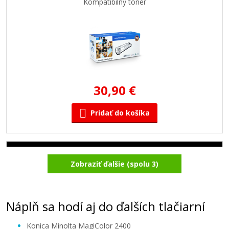
Kompatibilný toner
30,90 €
Pridať do košíka
Minolta P1710589004 (Čierny)
Zobraziť ďalšie (spolu 3)
Kompatibilný toner
Náplň sa hodí aj do ďalších tlačiarní
Konica Minolta MagiColor 2400