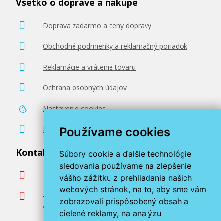
Všetko o doprave a nákupe
Doprava zadarmo a ceny dopravy
Obchodné podmienky a reklamačný poriadok
Reklamácie a vrátenie tovaru
Ochrana osobných údajov
Nastavenie cookies
Poradenstvo zadarmo
Používame cookies
Kontaktujte nás
Súbory cookie a ďalšie technológie
sledovania používame na zlepšenie
info@miroluk.sk
vášho zážitku z prehliadania našich
webových stránok, na to, aby sme vám
+420 377 222 313
zobrazovali prispôsobený obsah a
Volajte v pracovné dni od 8. do 17. hod.
cielené reklamy, na analýzu