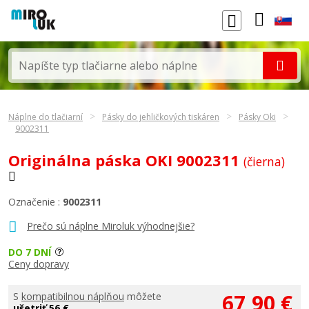
Náplne do tlačiarní
Pásky do jehličkových tiskáren
Pásky Oki
9002311
Originálna páska OKI 9002311
(čierna)
Označenie :
9002311
Prečo sú náplne Miroluk výhodnejšie?
DO 7 DNÍ
Ceny dopravy
67,90 €
S
kompatibilnou náplňou
môžete
ušetriť 56 €