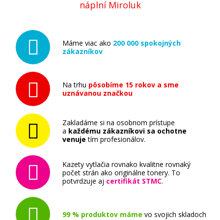
náplní Miroluk
Máme viac ako
200 000 spokojných
zákazníkov
Na trhu
pôsobíme 15 rokov a sme
uznávanou značkou
Zakladáme si na osobnom prístupe
a
každému zákazníkovi sa ochotne
venuje
tím profesionálov.
Kazety vytlačia rovnako kvalitne rovnaký
počet strán ako originálne tonery. To
potvrdzuje aj
certifikát STMC
.
99 % produktov máme
vo svojich skladoch