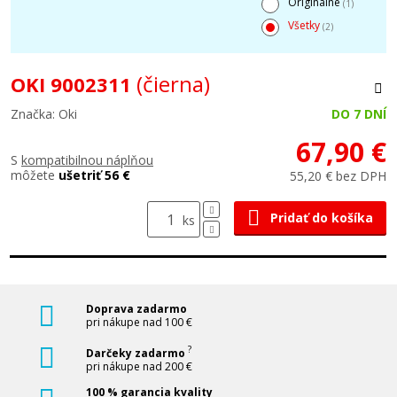
Originálne
(1)
Všetky
(2)
(čierna)
OKI 9002311
Značka: Oki
DO 7 DNÍ
67,90 €
S
kompatibilnou náplňou
môžete
ušetriť 56 €
55,20 € bez DPH
Pridať do košíka
ks
Doprava zadarmo
pri nákupe nad 100 €
?
Darčeky zadarmo
pri nákupe nad 200 €
100 % garancia kvality