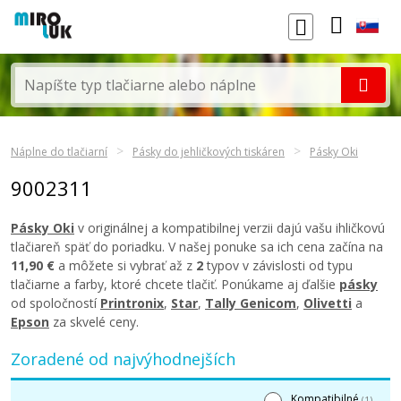
Náplne do tlačiarní
Pásky do jehličkových tiskáren
Pásky Oki
9002311
Pásky Oki
v originálnej a kompatibilnej verzii dajú vašu ihličkovú
tlačiareň späť do poriadku. V našej ponuke sa ich cena začína na
11,90 €
a môžete si vybrať až z
2
typov v závislosti od typu
tlačiarne a farby, ktoré chcete tlačiť. Ponúkame aj ďalšie
pásky
od spoločností
Printronix
,
Star
,
Tally Genicom
,
Olivetti
a
Epson
za skvelé ceny.
Zoradené od najvýhodnejších
Kompatibilné
(1)