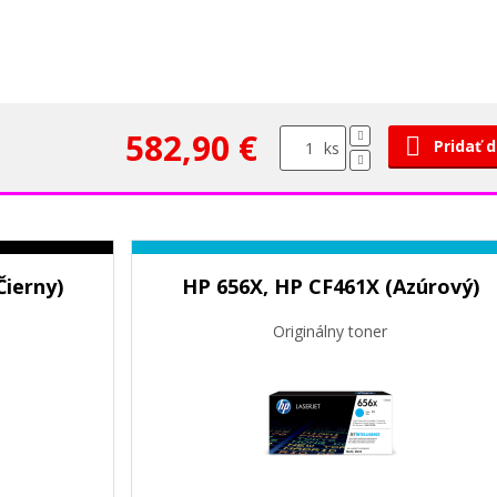
582,90 €
Pridať 
ks
Čierny)
HP 656X, HP CF461X (Azúrový)
Originálny toner