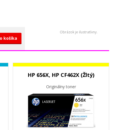
Obrázok je ilustratívny.
do košíka
HP 656X, HP CF462X (Žltý)
Originálny toner