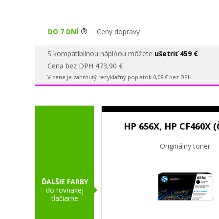
DO 7 DNÍ
Ceny dopravy
S
kompatibilnou náplňou
môžete
ušetriť 459 €
Cena bez DPH 473,90 €
V cene je zahrnutý recyklačný poplatok 0,08 € bez DPH
HP 656X, HP CF460X (
Originálny toner
ĎALŠIE FARBY
do rovnakej
tlačiarne