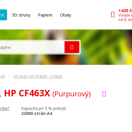
+420 3
rní
3D struny
Papiere
Obaly
Volajte 
od 8. d
n HP
HP 656X, HP CF460X - CF463X
X, HP CF463X
(Purpurový)
Kapacita pri 5 % pokrytí
jšie?
22000 strán A4