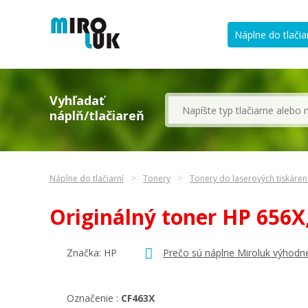
Náplne do tlačia
Vyhľadať
náplň/tlačiareň
Náplne do tlačiarní
Tonery
Tonery do laserových tiskáre
Originálný toner HP 656
Značka:
HP
Prečo sú náplne Miroluk výhodne
Označenie :
CF463X