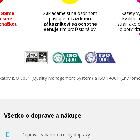
sobíme
Zakladáme si na osobnom
Kazety vy
a sme
prístupe a
každému
kvalitne
značkou
zákazníkovi sa ochotne
strán ako o
venuje
tím profesionálov.
To potvrdz
ifikátov ISO 9001 (Quality Management System) a ISO 14001 (Enviro
Všetko o doprave a nákupe
Doprava zadarmo a ceny dopravy