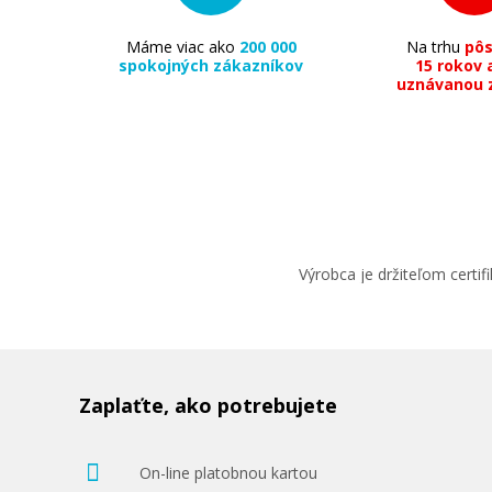
Máme viac ako
200 000
Na trhu
pô
spokojných zákazníkov
15 rokov 
uznávanou 
Výrobca je držiteľom cert
Zaplaťte, ako potrebujete
On-line platobnou kartou