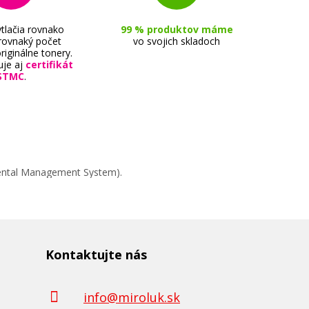
tlačia rovnako
99 % produktov máme
 rovnaký počet
vo svojich skladoch
riginálne tonery.
uje aj
certifikát
STMC
.
mental Management System).
Kontaktujte nás
info@miroluk.sk