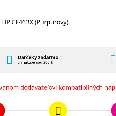
X, HP CF463X (Purpurový)
?
Darčeky zadarmo
pri nákupe nad 200 €
anom dodávateľovi kompatibilných nápl