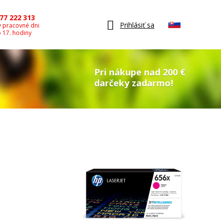
77 222 313
Prihlásiť sa
v pracovné dni
o 17. hodiny
Pri nákupe nad 200 €
darčeky zadarmo!