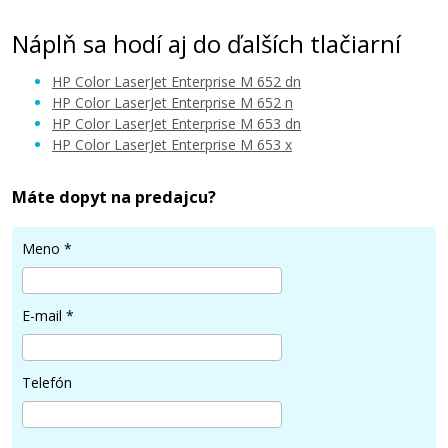
Náplň sa hodí aj do ďalších tlačiarní
HP Color LaserJet Enterprise M 652 dn
HP Color LaserJet Enterprise M 652 n
HP Color LaserJet Enterprise M 653 dn
HP Color LaserJet Enterprise M 653 x
123,90 €
Máte dopyt na predajcu?
Pridať do košíka
Meno
*
HP 656X, HP CF460X (Čierny)
E-mail
*
Originálny toner
Telefón