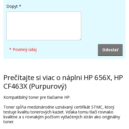
Dopyt
*
412,90 €
Pridať do košíka
* Povinný údaj
HP 656X, HP CF461X (Azúrový)
Originálny toner
Prečítajte si viac o náplni HP 656X, HP
CF463X (Purpurový)
Kompatibilný toner pre tlačiarne HP.
Toner spĺňa medzinárodne uznávaný certifikát STMC, ktorý
testuje kvalitu tonerových kaziet. Vďaka tomu tlačí rovnako
kvalitne a s rovnakým počtom vytlačených strán ako originálny
toner.
581,90 €