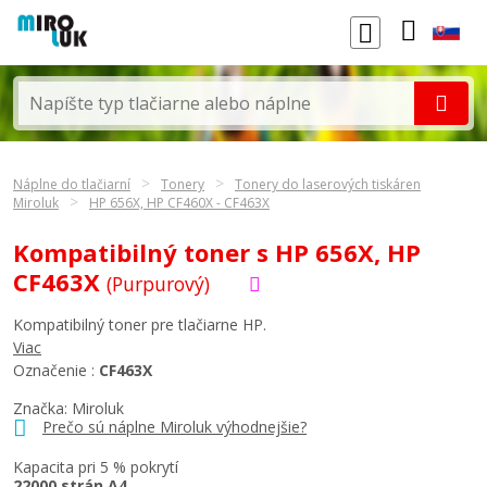
Náplne do tlačiarní
Tonery
Tonery do laserových tiskáren
Miroluk
HP 656X, HP CF460X - CF463X
Kompatibilný toner s HP 656X, HP
CF463X
(Purpurový)
Kompatibilný toner pre tlačiarne HP.
Viac
Označenie :
CF463X
Značka: Miroluk
Prečo sú náplne Miroluk výhodnejšie?
Kapacita pri 5 % pokrytí
22000 strán A4