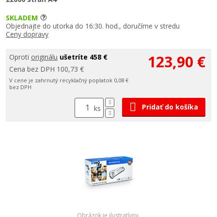
SKLADEM
Objednajte do utorka do 16:30. hod., doručíme v stredu
Ceny dopravy
123,90 €
Oproti
originálu
ušetríte 458 €
Cena bez DPH 100,73 €
V cene je zahrnutý recyklačný poplatok 0,08 €
bez DPH
Pridať do košíka
ks
Obrázok je ilustratívny.