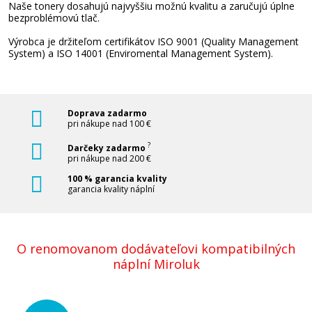
Naše tonery dosahujú najvyššiu možnú kvalitu a zaručujú úplne
bezproblémovú tlač.
Pridať do košíka
Výrobca je držiteľom certifikátov ISO 9001 (Quality Management
System) a ISO 14001 (Enviromental Management System).
HP 656X, HP CF462X (Žltý)
Doprava zadarmo
Originálny toner
pri nákupe nad 100 €
?
Darčeky zadarmo
pri nákupe nad 200 €
100 % garancia kvality
garancia kvality náplní
581,90 €
O renomovanom dodávateľovi kompatibilných
náplní Miroluk
Pridať do košíka