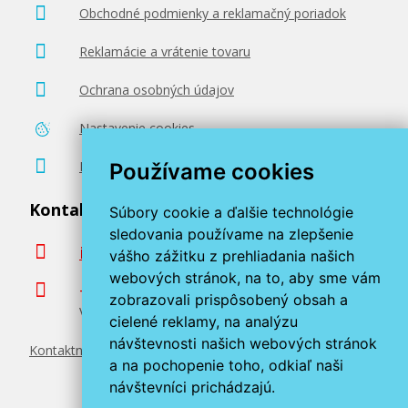
Obchodné podmienky a reklamačný poriadok
Reklamácie a vrátenie tovaru
Ochrana osobných údajov
Nastavenie cookies
Poradenstvo zadarmo
Používame cookies
Kontaktujte nás
Súbory cookie a ďalšie technológie
sledovania používame na zlepšenie
info@miroluk.sk
vášho zážitku z prehliadania našich
webových stránok, na to, aby sme vám
+420 377 222 313
zobrazovali prispôsobený obsah a
Volajte v pracovné dni od 8. do 17. hod.
cielené reklamy, na analýzu
návštevnosti našich webových stránok
Kontaktné údaje
a na pochopenie toho, odkiaľ naši
návštevníci prichádzajú.