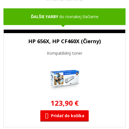
ĎALŠIE FARBY
do rovnakej tlačiarne
HP 656X, HP CF460X (Čierny)
Kompatibilný toner
123,90 €
Pridať do košíka