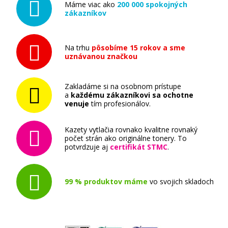
Máme viac ako
200 000 spokojných
zákazníkov
HP 656X, HP CF463X (Purpurový)
Originálny toner
Na trhu
pôsobíme 15 rokov a sme
uznávanou značkou
Zakladáme si na osobnom prístupe
a
každému zákazníkovi sa ochotne
venuje
tím profesionálov.
581,90 €
Kazety vytlačia rovnako kvalitne rovnaký
počet strán ako originálne tonery. To
potvrdzuje aj
certifikát STMC
.
Pridať do košíka
99 % produktov máme
vo svojich skladoch