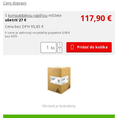
Ceny dopravy
117,90 €
S
kompatibilnou náplňou
môžete
ušetriť 27 €
Cena bez DPH 95,85 €
V cene je zahrnutý recyklačný poplatok 0,08 €
bez DPH
Pridať do košíka
ks
Obrázok je ilustratívny.