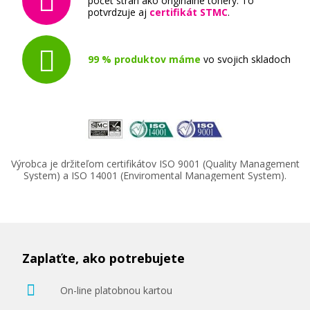
počet strán ako originálne tonery. To
potvrdzuje aj
certifikát STMC
.
Originálny toner
99 % produktov máme
vo svojich skladoch
188,90 €
Výrobca je držiteľom certifikátov ISO 9001 (Quality Management
Pridať do košíka
System) a ISO 14001 (Enviromental Management System).
Zaplaťte, ako potrebujete
On-line platobnou kartou