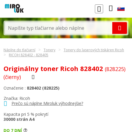
Náplne do tlačiarní
Tonery
Tonery do laserových tiskáren Ricoh
RICOH 828402 - 828405
Originálny toner Ricoh 828402
(828225)
(čierny)
Označenie :
828402 (828225)
Značka:
Ricoh
Prečo sú náplne Miroluk výhodnejšie?
Kapacita pri 5 % pokrytí
30000 strán A4
DO 7 DNÍ