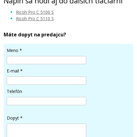
Náplň sa hodí aj do ďalších tlačiarní
Ricoh Pro C 5100 S
Ricoh Pro C 5110 S
Máte dopyt na predajcu?
90,90 €
Meno
*
Pridať do košíka
E-mail
*
Ricoh 828403 (828226) (Žltý)
Telefón
Kompatibilný toner
Dopyt
*