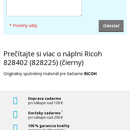
90,90 €
Pridať do košíka
* Povinný údaj
Ricoh 828405 (828228) (Azúrový)
Prečítajte si viac o náplni Ricoh
828402 (828225) (čierny)
Originálny toner
Originálny spotrebný materiál pre tlačiarne
RICOH
Doprava zadarmo
pri nákupe nad 100 €
161,90 €
?
Darčeky zadarmo
pri nákupe nad 200 €
100 % garancia kvality
Pridať do košíka