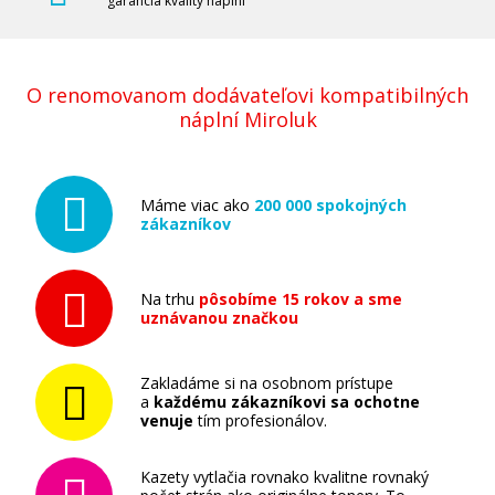
garancia kvality náplní
Ricoh 828403 (828226) (Žltý)
O renomovanom dodávateľovi kompatibilných
náplní Miroluk
Originálny toner
Máme viac ako
200 000 spokojných
zákazníkov
Na trhu
pôsobíme 15 rokov a sme
uznávanou značkou
188,90 €
Pridať do košíka
Zakladáme si na osobnom prístupe
a
každému zákazníkovi sa ochotne
venuje
tím profesionálov.
Kazety vytlačia rovnako kvalitne rovnaký
Ricoh 828404 (828227) (Purpurový)