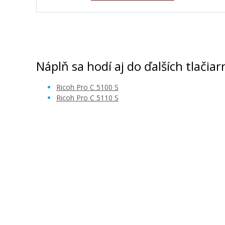
Ricoh 828404 (828227) (Purpurový)
Originálny toner
Náplň sa hodí aj do ďalších tlačiar
Ricoh Pro C 5100 S
Ricoh Pro C 5110 S
187,90 €
Pridať do košíka