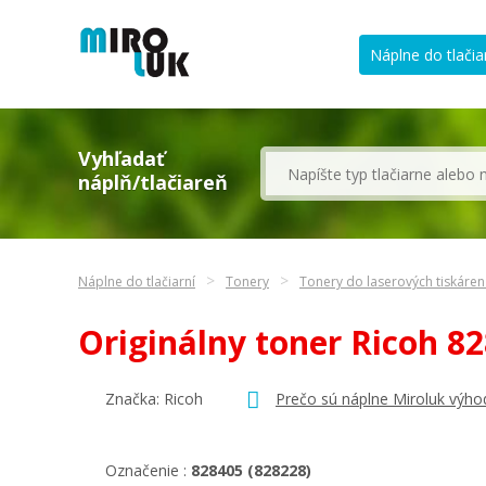
Náplne do tlačia
Vyhľadať
náplň/tlačiareň
Náplne do tlačiarní
Tonery
Tonery do laserových tiskáren
Originálny toner Ricoh 8
Značka:
Ricoh
Prečo sú náplne Miroluk výho
Označenie :
828405 (828228)