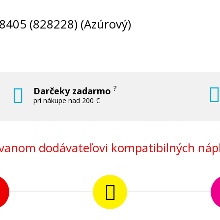
828405 (828228) (Azúrový)
?
Darčeky zadarmo
pri nákupe nad 200 €
anom dodávateľovi kompatibilných nápl