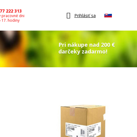
77 222 313
Prihlásiť sa
v pracovné dni
o 17. hodiny
Pri nákupe nad 200 €
darčeky zadarmo!