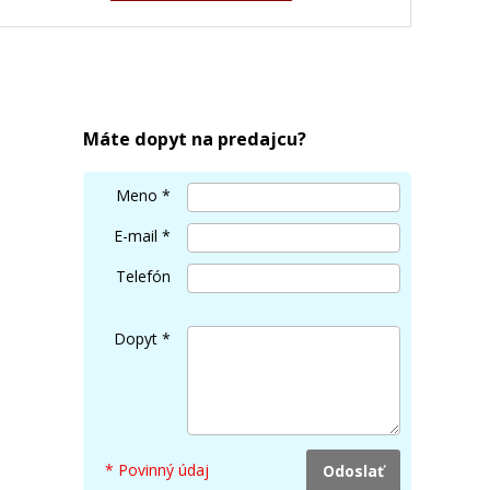
Máte dopyt na predajcu?
Meno
*
E-mail
*
Telefón
Dopyt
*
* Povinný údaj