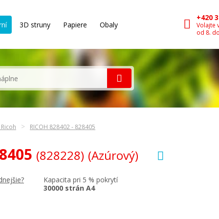
+420 3
rní
3D struny
Papiere
Obaly
Volajte 
od 8. d
 Ricoh
RICOH 828402 - 828405
28405
(828228)
(Azúrový)
Kapacita pri 5 % pokrytí
dnejšie?
30000 strán A4