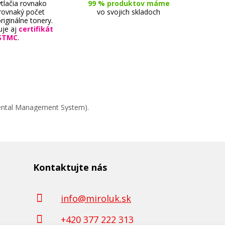
tlačia rovnako
99 % produktov máme
 rovnaký počet
vo svojich skladoch
riginálne tonery.
uje aj
certifikát
STMC
.
mental Management System).
Kontaktujte nás
info@miroluk.sk
+420 377 222 313