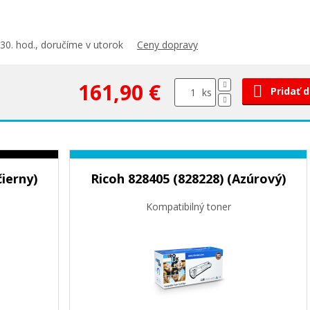
30. hod., doručíme v utorok
Ceny dopravy
161,90 €
Pridať 
ks
čierny)
Ricoh 828405 (828228) (Azúrový)
Kompatibilný toner