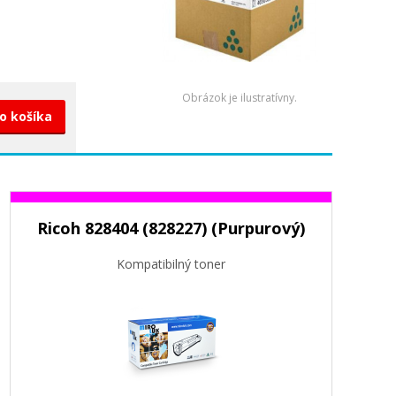
Obrázok je ilustratívny.
do košíka
Ricoh 828404 (828227) (Purpurový)
Kompatibilný toner