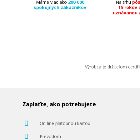
Máme viac ako
200 000
Na trhu
pô
spokojných zákazníkov
15 rokov 
uznávanou 
Výrobca je držiteľom cert
Zaplaťte, ako potrebujete
On-line platobnou kartou
Prevodom