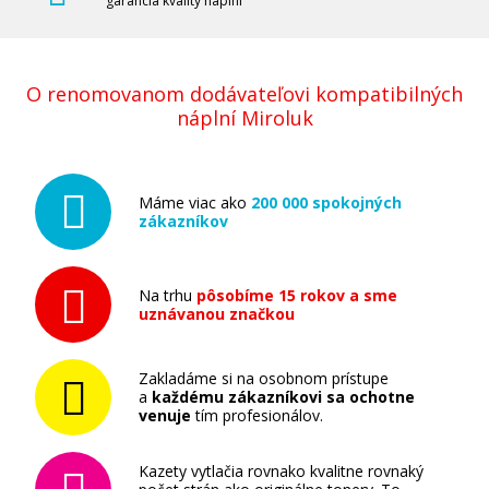
garancia kvality náplní
Ricoh 841757 (842022) (Purpurový)
O renomovanom dodávateľovi kompatibilných
náplní Miroluk
Originálny toner
Máme viac ako
200 000 spokojných
zákazníkov
Na trhu
pôsobíme 15 rokov a sme
uznávanou značkou
51,90 €
Pridať do košíka
Zakladáme si na osobnom prístupe
a
každému zákazníkovi sa ochotne
venuje
tím profesionálov.
Kazety vytlačia rovnako kvalitne rovnaký
Ricoh 841758 (842023) (Azúrový)