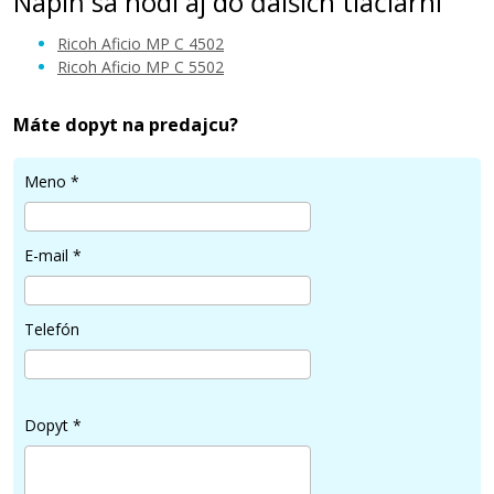
Náplň sa hodí aj do ďalších tlačiarní
Ricoh Aficio MP C 4502
Ricoh Aficio MP C 5502
Máte dopyt na predajcu?
61,90 €
Meno
*
Pridať do košíka
E-mail
*
Ricoh 841756 (842021) (Žltý)
Telefón
Kompatibilný toner
Dopyt
*