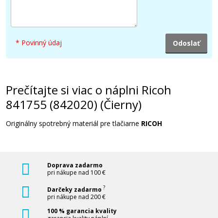
61,90 €
Pridať do košíka
* Povinný údaj
Ricoh 841756 (842021) (Žltý)
Prečítajte si viac o náplni Ricoh
841755 (842020) (Čierny)
Originálny toner
Originálny spotrebný materiál pre tlačiarne
RICOH
Doprava zadarmo
pri nákupe nad 100 €
51,90 €
?
Darčeky zadarmo
pri nákupe nad 200 €
100 % garancia kvality
Pridať do košíka