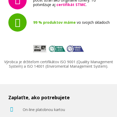
počet strán ako originálne tonery. To
potvrdzuje aj
certifikát STMC
.
Originálny toner
99 % produktov máme
vo svojich skladoch
138,90 €
Výrobca je držiteľom certifikátov ISO 9001 (Quality Management
Pridať do košíka
System) a ISO 14001 (Enviromental Management System).
Zaplaťte, ako potrebujete
On-line platobnou kartou