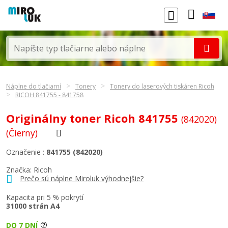
Náplne do tlačiarní
Tonery
Tonery do laserových tiskáren Ricoh
RICOH 841755 - 841758
Originálny toner Ricoh 841755
(842020)
(Čierny)
Označenie :
841755 (842020)
Značka:
Ricoh
Prečo sú náplne Miroluk výhodnejšie?
Kapacita pri 5 % pokrytí
31000 strán A4
DO 7 DNÍ