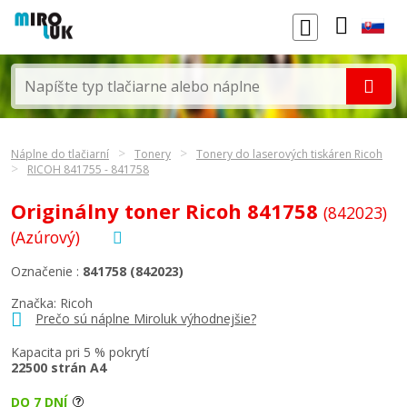
Náplne do tlačiarní
Tonery
Tonery do laserových tiskáren Ricoh
RICOH 841755 - 841758
Originálny toner Ricoh 841758
(842023)
(Azúrový)
Označenie :
841758 (842023)
Značka:
Ricoh
Prečo sú náplne Miroluk výhodnejšie?
Kapacita pri 5 % pokrytí
22500 strán A4
DO 7 DNÍ