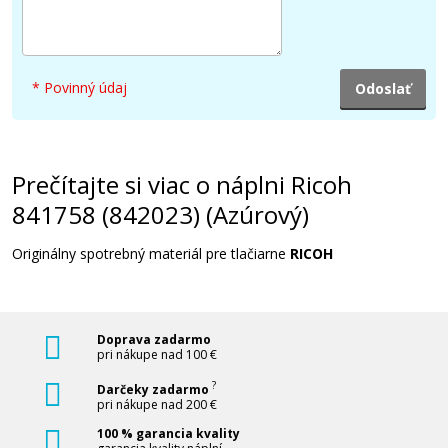
61,90 €
Pridať do košíka
* Povinný údaj
Ricoh 841756 (842021) (Žltý)
Prečítajte si viac o náplni Ricoh
841758 (842023) (Azúrový)
Originálny toner
Originálny spotrebný materiál pre tlačiarne
RICOH
Doprava zadarmo
pri nákupe nad 100 €
51,90 €
?
Darčeky zadarmo
pri nákupe nad 200 €
100 % garancia kvality
Pridať do košíka