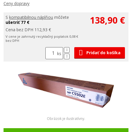
Ceny dopravy
138,90 €
S
kompatibilnou náplňou
môžete
ušetriť 77 €
Cena bez DPH 112,93 €
V cene je zahrnutý recyklačný poplatok 0,08 €
bez DPH
Pridať do košíka
ks
Obrázok je ilustratívny.