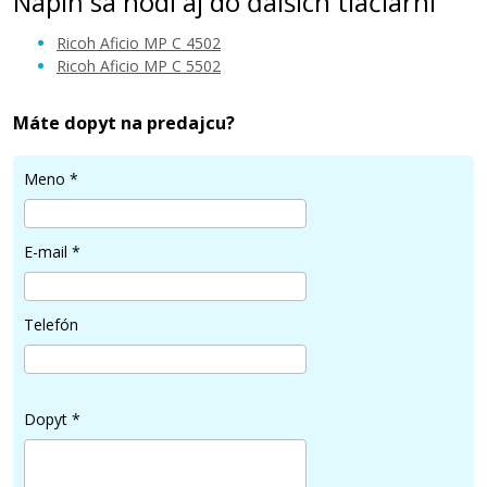
Náplň sa hodí aj do ďalších tlačiarní
Ricoh Aficio MP C 4502
Ricoh Aficio MP C 5502
Máte dopyt na predajcu?
61,90 €
Meno
*
Pridať do košíka
E-mail
*
Ricoh 841756 (842021) (Žltý)
Telefón
Kompatibilný toner
Dopyt
*