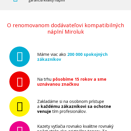
garancia kvality náplní
Ricoh 841757 (842022) (Purpurový)
O renomovanom dodávateľovi kompatibilných
náplní Miroluk
Originálny toner
Máme viac ako
200 000 spokojných
zákazníkov
Na trhu
pôsobíme 15 rokov a sme
uznávanou značkou
51,90 €
Pridať do košíka
Zakladáme si na osobnom prístupe
a
každému zákazníkovi sa ochotne
venuje
tím profesionálov.
Kazety vytlačia rovnako kvalitne rovnaký
Ricoh 841755 (842020) (Čierny)