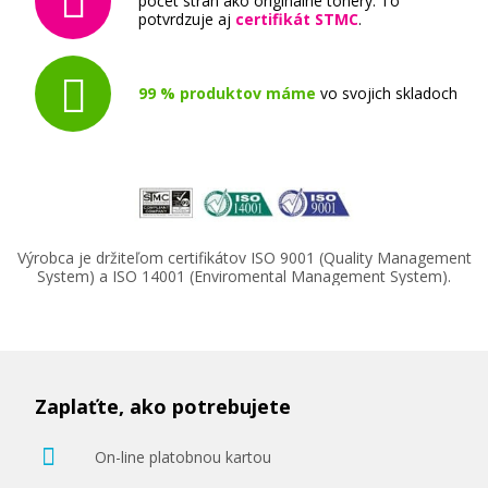
počet strán ako originálne tonery. To
potvrdzuje aj
certifikát STMC
.
Originálny toner
99 % produktov máme
vo svojich skladoch
80,90 €
Výrobca je držiteľom certifikátov ISO 9001 (Quality Management
Pridať do košíka
System) a ISO 14001 (Enviromental Management System).
Zaplaťte, ako potrebujete
On-line platobnou kartou