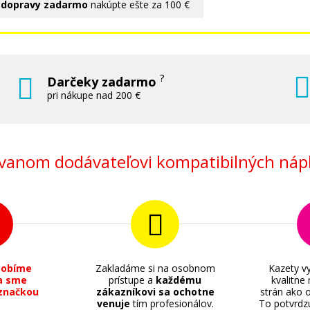
 dopravy zadarmo
nakúpte ešte za 100 €
?
Darčeky zadarmo
pri nákupe nad 200 €
anom dodávateľovi kompatibilných nápl
sobíme
Zakladáme si na osobnom
Kazety vy
a sme
prístupe a
každému
kvalitne
značkou
zákazníkovi sa ochotne
strán ako o
venuje
tím profesionálov.
To potvrdz