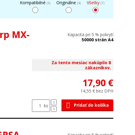
Kompatibilné
Originálne
Všetky
(3)
(4)
(7)
rp MX-
Kapacita pri 5 % pokrytí
50000 strán A4
Za tento mesiac nakúpilo 8
zákazníkov.
17,90 €
14,55 € bez DPH
Pridať do košíka
ks
1GRSA
Kapacita pri 5 % pokrytí