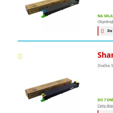
NA SKLA
Objednaj
Do
Sha
Značka: 
DO 7 DN
Ceny dop