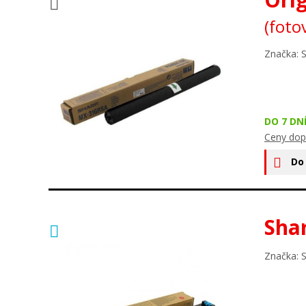
(foto
Značka: 
DO 7 DN
Ceny dop
Do
Sha
Značka: 