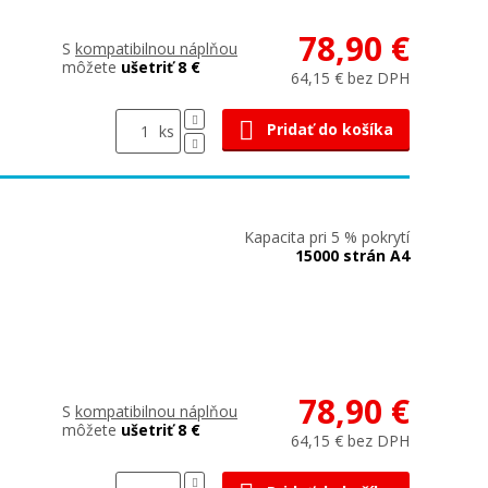
78,90 €
S
kompatibilnou náplňou
môžete
ušetriť 8 €
64,15 € bez DPH
Pridať do košíka
ks
Kapacita pri 5 % pokrytí
15000 strán A4
78,90 €
S
kompatibilnou náplňou
môžete
ušetriť 8 €
64,15 € bez DPH