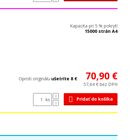
Kapacita pri 5 % pokrytí
15000 strán A4
70,90 €
Oproti originálu
ušetríte 8 €
57,64 € bez DPH
Pridať do košíka
ks