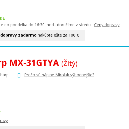
DE
te do pondelka do 16:30. hod., doručíme v stredu
Ceny dopravy
 dopravy zadarmo
nakúpte ešte za 100 €
rp MX-31GTYA
(Žltý)
Sharp
Prečo sú náplne Miroluk výhodnejšie?
Í
ravy