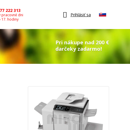
77 222 313
Prihlásiť sa
v pracovné dni
o 17. hodiny
Pri nákupe nad 200 €
darčeky zadarmo!