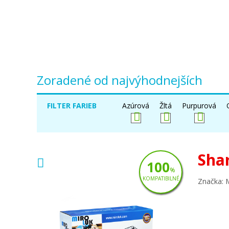
Zoradené od najvýhodnejších
FILTER FARIEB
Azúrová
Žltá
Purpurová
Sha
100
%
KOMPATIBILNÉ
Značka: 