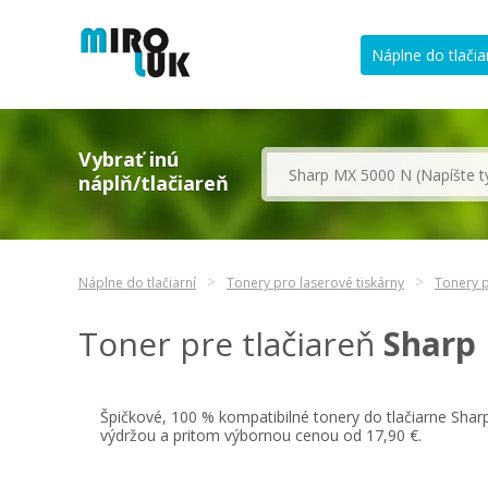
Náplne do tlačia
Vybrať inú
náplň/tlačiareň
Náplne do tlačiarní
Tonery pro laserové tiskárny
Tonery p
Toner pre tlačiareň
Sharp
Špičkové, 100 % kompatibilné tonery do tlačiarne Sha
výdržou a pritom výbornou cenou od 17,90 €.