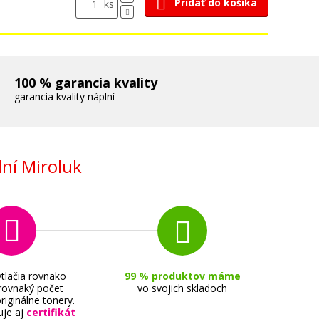
Pridať do košíka
ks
100 % garancia kvality
garancia kvality náplní
ní Miroluk
tlačia rovnako
99 % produktov máme
 rovnaký počet
vo svojich skladoch
riginálne tonery.
uje aj
certifikát