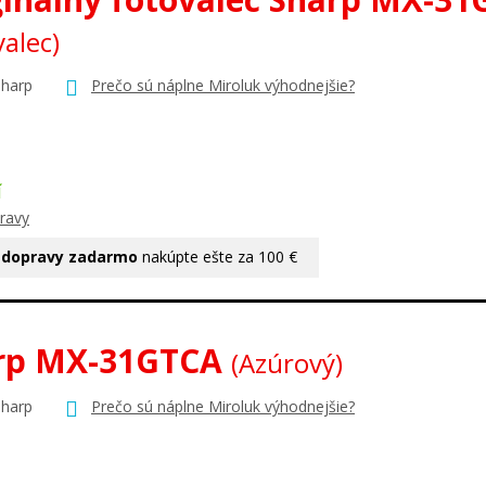
valec)
Sharp
Prečo sú náplne Miroluk výhodnejšie?
Í
ravy
 dopravy zadarmo
nakúpte ešte za 100 €
rp MX-31GTCA
(Azúrový)
Sharp
Prečo sú náplne Miroluk výhodnejšie?