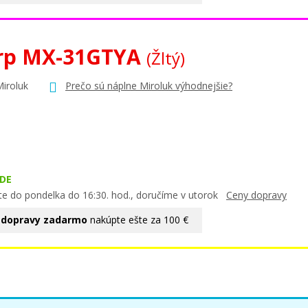
rp MX-31GTYA
(Žltý)
Miroluk
Prečo sú náplne Miroluk výhodnejšie?
DE
te do pondelka do 16:30. hod., doručíme v utorok
Ceny dopravy
 dopravy zadarmo
nakúpte ešte za 100 €