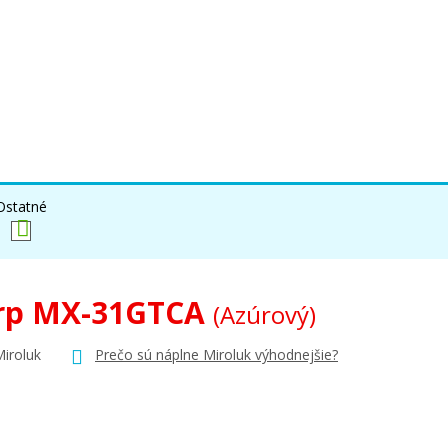
Ostatné
rp MX-31GTCA
(Azúrový)
Miroluk
Prečo sú náplne Miroluk výhodnejšie?