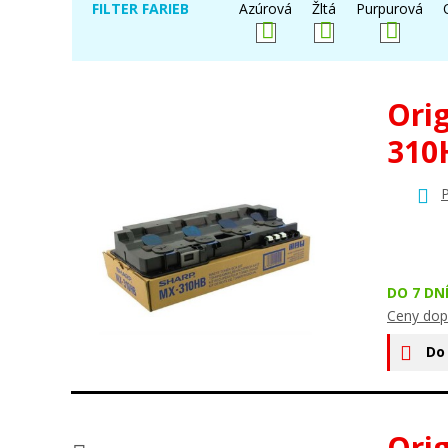
FILTER FARIEB
Azúrová
Žltá
Purpurová
Ori
310
P
DO 7 DN
Ceny dop
Do
Ori