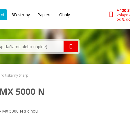
+420 3
rní
3D struny
Papiere
Obaly
Volajte 
od 8. d
ro tiskárny Sharp
 MX 5000 N
rp MX 5000 N s dlhou