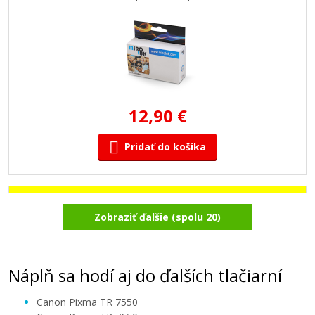
12,90 €
Pridať do košíka
Kompatibilná náplň s Canon CLI-581Y XXL
Zobraziť ďalšie (spolu 20)
(Žltá)
Kompatibilná náplň
Náplň sa hodí aj do ďalších tlačiarní
Canon Pixma TR 7550