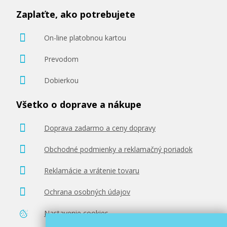
Pridať do košíka
Zaplaťte, ako potrebujete
On-line platobnou kartou
Originálna náplň Canon CLI-581 PB (Foto
modrá)
Prevodom
Originálna náplň
Dobierkou
Všetko o doprave a nákupe
Doprava zadarmo a ceny dopravy
Obchodné podmienky a reklamačný poriadok
13,90 €
Reklamácie a vrátenie tovaru
Pridať do košíka
Ochrana osobných údajov
Nastavenie cookies
Originálna náplň Canon CLI-581 M