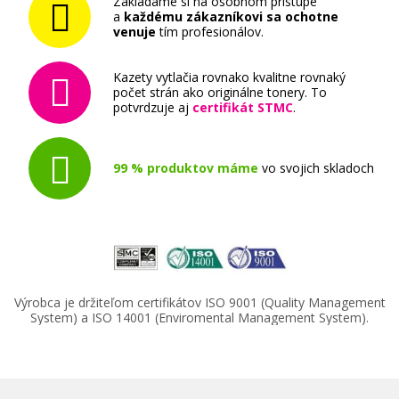
Zakladáme si na osobnom prístupe
a
každému zákazníkovi sa ochotne
venuje
tím profesionálov.
57,90 €
Kazety vytlačia rovnako kvalitne rovnaký
Pridať do košíka
počet strán ako originálne tonery. To
potvrdzuje aj
certifikát STMC
.
99 % produktov máme
vo svojich skladoch
Originálna náplň Canon CLI-581 Y (Žltá)
Originálna náplň
Výrobca je držiteľom certifikátov ISO 9001 (Quality Management
System) a ISO 14001 (Enviromental Management System).
12,90 €