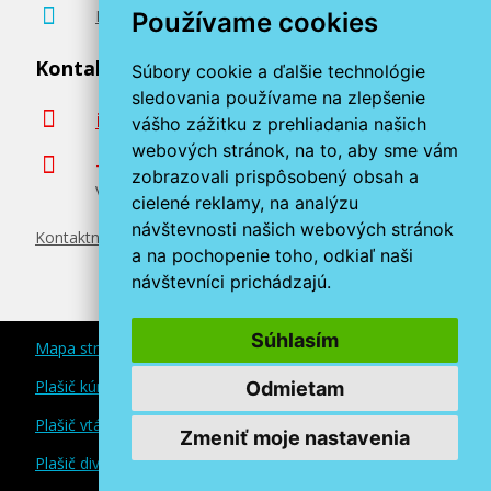
Poradenstvo zadarmo
Používame cookies
(Purpurová)
Originálna náplň
Kontaktujte nás
Súbory cookie a ďalšie technológie
sledovania používame na zlepšenie
info@miroluk.sk
vášho zážitku z prehliadania našich
webových stránok, na to, aby sme vám
+420 377 222 313
zobrazovali prispôsobený obsah a
Volajte v pracovné dni od 8. do 17. hod.
cielené reklamy, na analýzu
návštevnosti našich webových stránok
Kontaktné údaje
13,90 €
a na pochopenie toho, odkiaľ naši
návštevníci prichádzajú.
Pridať do košíka
Súhlasím
Mapa stránok
Originálna náplň Canon CLI-581 C
Plašič kún a myší
Odmietam
(Azúrová)
Plašič vtákov
Zmeniť moje nastavenia
Originálna náplň
Plašič divokej zveri