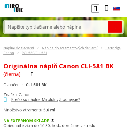
Náplne do tlačiarní
Náplne do atramentových tlačiarní
Cartridge
Canon
PGI-580/CLI-581
Originálna náplň Canon CLI-581 BK
(čierna)
Označenie :
CLI-581 BK
Značka:
Canon
Prečo sú náplne Miroluk výhodnejšie?
Množstvo atramentu
5,6 ml
NA EXTERNOM SKLADE
Objednajte zítra do 16:30. hod., doručíme v stredu