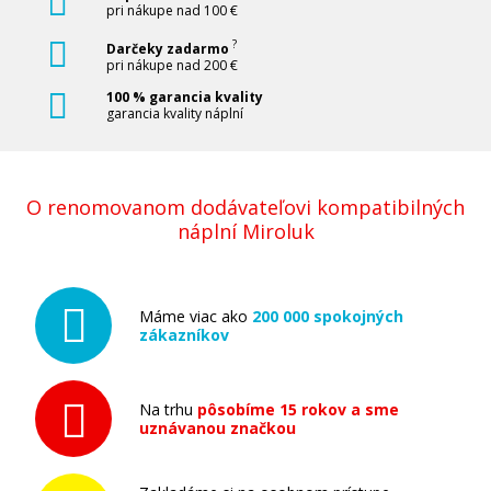
pri nákupe nad 100 €
?
Darčeky zadarmo
pri nákupe nad 200 €
100 % garancia kvality
garancia kvality náplní
47,90 €
O renomovanom dodávateľovi kompatibilných
Pridať do košíka
náplní Miroluk
Sada kompatibilných náplní s Canon PGI-
Máme viac ako
200 000 spokojných
580XXL/CLI-581XXL BK/C/M/Y
zákazníkov
Súprava kompatibilných náplní
Na trhu
pôsobíme 15 rokov a sme
uznávanou značkou