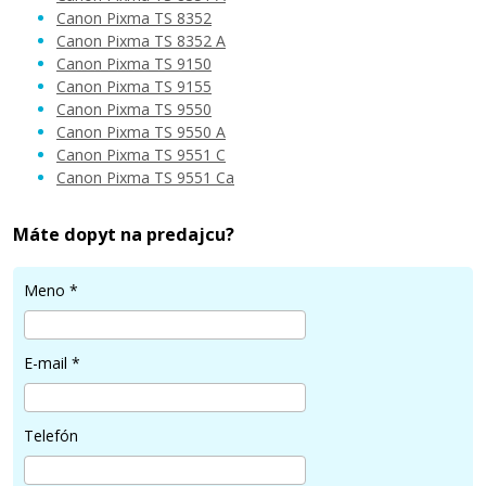
Canon Pixma TS 8352
Pridať do košíka
Canon Pixma TS 8352 A
Canon Pixma TS 9150
Canon Pixma TS 9155
Canon Pixma TS 9550
Kompatibilná náplň s Canon PGI-580PGBK
Canon Pixma TS 9550 A
XXL (čierna)
Canon Pixma TS 9551 C
Kompatibilná náplň
Canon Pixma TS 9551 Ca
Máte dopyt na predajcu?
Meno
*
12,90 €
E-mail
*
Pridať do košíka
Telefón