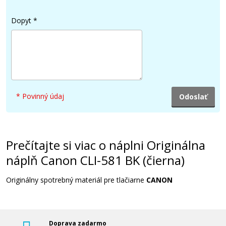
Kompatibilná náplň s Canon CLI-581BK
XXL (čierna)
Dopyt
*
Kompatibilná náplň
* Povinný údaj
12,90 €
Prečítajte si viac o náplni Originálna
Pridať do košíka
náplň Canon CLI-581 BK (čierna)
Originálny spotrebný materiál pre tlačiarne
CANON
Sada kompatibilných náplní s Canon CLI-
581C/M/Y/BK XXL
Súprava kompatibilných náplní
Doprava zadarmo