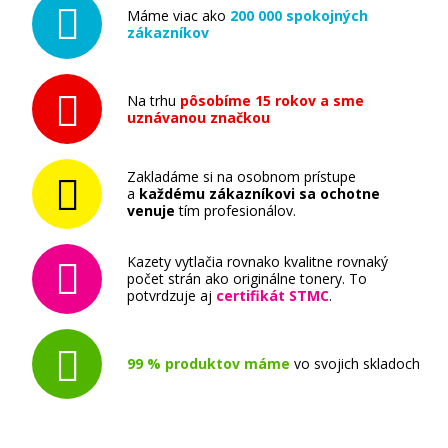
Máme viac ako
200 000 spokojných
zákazníkov
Na trhu
pôsobíme 15 rokov a sme
uznávanou značkou
12,90 €
Zakladáme si na osobnom prístupe
Pridať do košíka
a
každému zákazníkovi sa ochotne
venuje
tím profesionálov.
Kazety vytlačia rovnako kvalitne rovnaký
Originálna náplň Canon CLI-581 BK
počet strán ako originálne tonery. To
(čierna)
potvrdzuje aj
certifikát STMC
.
Originálna náplň
99 % produktov máme
vo svojich skladoch