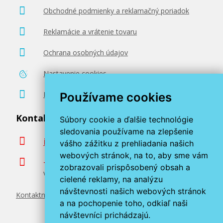
Obchodné podmienky a reklamačný poriadok
Reklamácie a vrátenie tovaru
Originálna náplň Canon CLI-581 M
(Purpurová)
Ochrana osobných údajov
Originálna náplň
Nastavenie cookies
Poradenstvo zadarmo
Používame cookies
Kontaktujte nás
Súbory cookie a ďalšie technológie
sledovania používame na zlepšenie
info@miroluk.sk
vášho zážitku z prehliadania našich
13,90 €
webových stránok, na to, aby sme vám
+420 377 222 313
zobrazovali prispôsobený obsah a
Volajte v pracovné dni od 8. do 17. hod.
Pridať do košíka
cielené reklamy, na analýzu
návštevnosti našich webových stránok
Kontaktné údaje
a na pochopenie toho, odkiaľ naši
návštevníci prichádzajú.
Originálna náplň Canon CLI-581 C