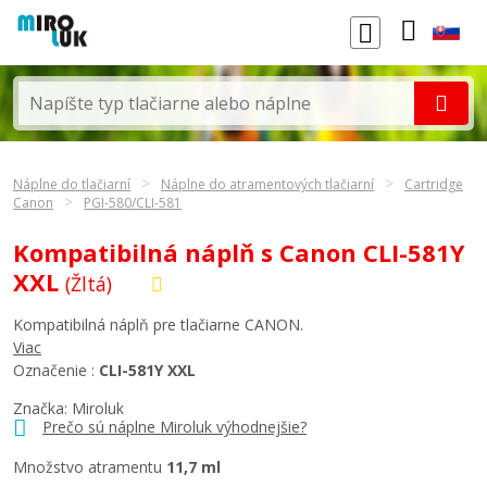
Náplne do tlačiarní
Náplne do atramentových tlačiarní
Cartridge
Canon
PGI-580/CLI-581
Kompatibilná náplň s Canon CLI-581Y
XXL
(Žltá)
Kompatibilná náplň pre tlačiarne CANON.
Viac
Označenie :
CLI-581Y XXL
Značka: Miroluk
Prečo sú náplne Miroluk výhodnejšie?
Množstvo atramentu
11,7 ml