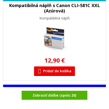
Kompatibilná náplň s Canon CLI-581C XXL
(Azúrová)
Kompatibilná náplň
12,90 €
Pridať do košíka
Kompatibilná náplň s Canon CLI-581PB
Zobraziť ďalšie (spolu 20)
XXL (Foto modrá)
Kompatibilná náplň