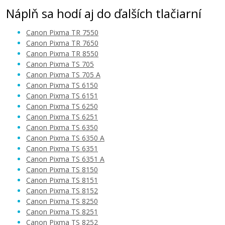
Náplň sa hodí aj do ďalších tlačiarní
Canon Pixma TR 7550
Canon Pixma TR 7650
Canon Pixma TR 8550
Canon Pixma TS 705
12,90 €
Canon Pixma TS 705 A
Canon Pixma TS 6150
Canon Pixma TS 6151
Pridať do košíka
Canon Pixma TS 6250
Canon Pixma TS 6251
Canon Pixma TS 6350
Canon Pixma TS 6350 A
Kompatibilná náplň s Canon PGI-580PGBK
Canon Pixma TS 6351
XXL (čierna)
Canon Pixma TS 6351 A
Kompatibilná náplň
Canon Pixma TS 8150
Canon Pixma TS 8151
Canon Pixma TS 8152
Canon Pixma TS 8250
Canon Pixma TS 8251
Canon Pixma TS 8252