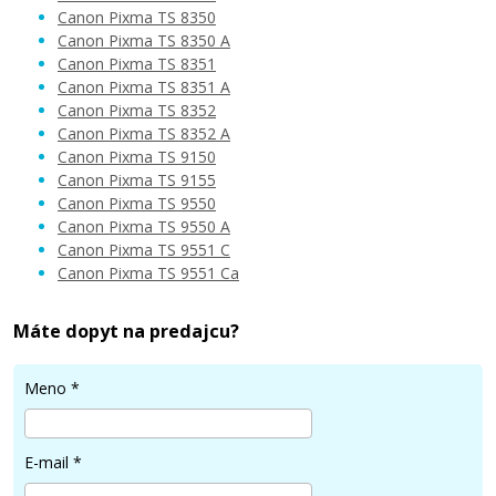
Canon Pixma TS 8350
Canon Pixma TS 8350 A
12,90 €
Canon Pixma TS 8351
Canon Pixma TS 8351 A
Canon Pixma TS 8352
Pridať do košíka
Canon Pixma TS 8352 A
Canon Pixma TS 9150
Canon Pixma TS 9155
Canon Pixma TS 9550
Kompatibilná náplň s Canon CLI-581BK
Canon Pixma TS 9550 A
XXL (čierna)
Canon Pixma TS 9551 C
Kompatibilná náplň
Canon Pixma TS 9551 Ca
Máte dopyt na predajcu?
Meno
*
12,90 €
E-mail
*