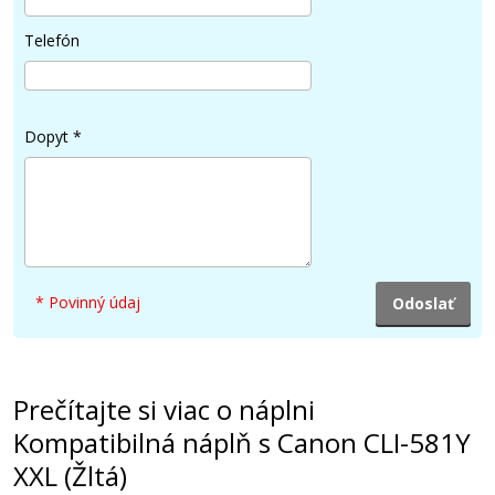
Pridať do košíka
Telefón
Sada kompatibilných náplní s Canon CLI-
581C/M/Y/BK XXL
Dopyt
*
Súprava kompatibilných náplní
* Povinný údaj
47,90 €
Prečítajte si viac o náplni
Pridať do košíka
Kompatibilná náplň s Canon CLI-581Y
XXL (Žltá)