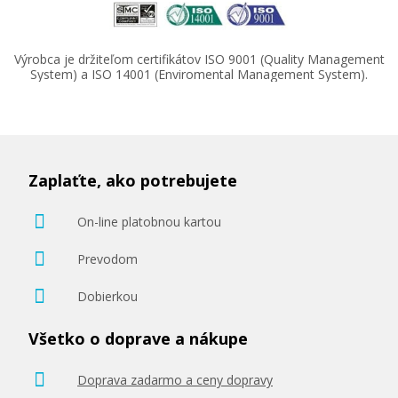
12,90 €
Výrobca je držiteľom certifikátov ISO 9001 (Quality Management
System) a ISO 14001 (Enviromental Management System).
Pridať do košíka
Originálna náplň Canon CLI-581 PB (Foto
modrá)
Zaplaťte, ako potrebujete
Originálna náplň
On-line platobnou kartou
Prevodom
Dobierkou
Všetko o doprave a nákupe
13,90 €
Doprava zadarmo a ceny dopravy
Pridať do košíka