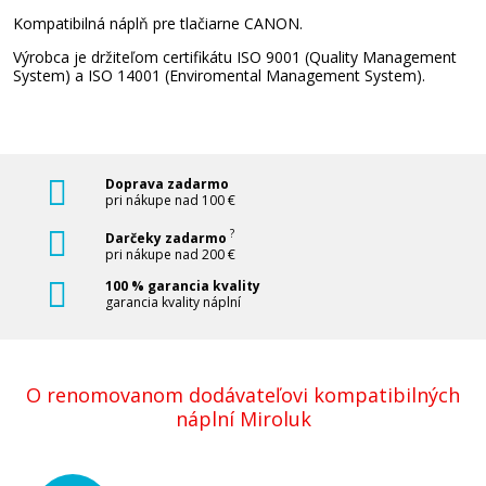
Sada kompatibilných náplní s Canon PGI-
Kompatibilná náplň pre tlačiarne CANON.
580XXL/CLI-581XXL BK/C/M/Y
Výrobca je držiteľom certifikátu ISO 9001 (Quality Management
Súprava kompatibilných náplní
System) a ISO 14001 (Enviromental Management System).
Doprava zadarmo
pri nákupe nad 100 €
?
Darčeky zadarmo
57,90 €
pri nákupe nad 200 €
100 % garancia kvality
Pridať do košíka
garancia kvality náplní
O renomovanom dodávateľovi kompatibilných
Originálna náplň Canon CLI-581 Y (Žltá)
náplní Miroluk
Originálna náplň