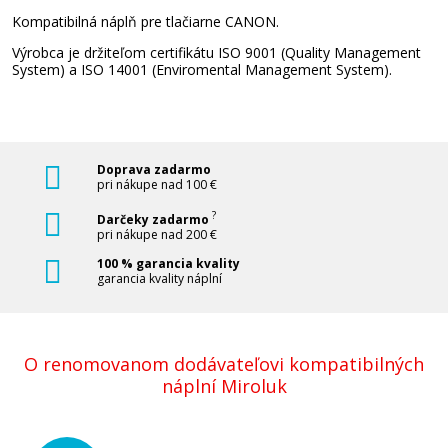
Sada kompatibilných náplní s Canon PGI-
Kompatibilná náplň pre tlačiarne CANON.
580XXL/CLI-581XXL BK/C/M/Y
Výrobca je držiteľom certifikátu ISO 9001 (Quality Management
Súprava kompatibilných náplní
System) a ISO 14001 (Enviromental Management System).
Doprava zadarmo
pri nákupe nad 100 €
?
Darčeky zadarmo
57,90 €
pri nákupe nad 200 €
100 % garancia kvality
Pridať do košíka
garancia kvality náplní
O renomovanom dodávateľovi kompatibilných
Originálna náplň Canon CLI-581 Y (Žltá)
náplní Miroluk
Originálna náplň