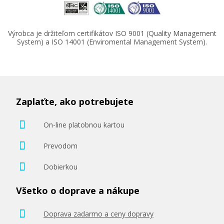
12,90 €
Výrobca je držiteľom certifikátov ISO 9001 (Quality Management
System) a ISO 14001 (Enviromental Management System).
Pridať do košíka
Originálna náplň Canon CLI-581 PB (Foto
modrá)
Zaplaťte, ako potrebujete
Originálna náplň
On-line platobnou kartou
Prevodom
Dobierkou
Všetko o doprave a nákupe
13,90 €
Doprava zadarmo a ceny dopravy
Pridať do košíka