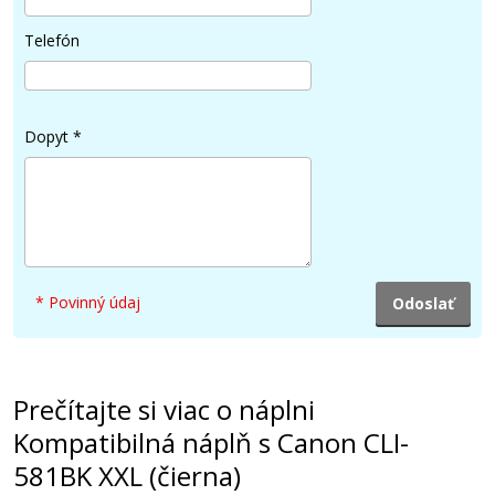
Pridať do košíka
Telefón
Sada kompatibilných náplní s Canon CLI-
581C/M/Y/BK XXL
Dopyt
*
Súprava kompatibilných náplní
* Povinný údaj
47,90 €
Prečítajte si viac o náplni
Pridať do košíka
Kompatibilná náplň s Canon CLI-
581BK XXL (čierna)