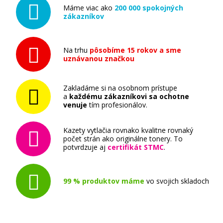
Máme viac ako
200 000 spokojných
zákazníkov
Na trhu
pôsobíme 15 rokov a sme
uznávanou značkou
12,90 €
Zakladáme si na osobnom prístupe
Pridať do košíka
a
každému zákazníkovi sa ochotne
venuje
tím profesionálov.
Kazety vytlačia rovnako kvalitne rovnaký
Originálna náplň Canon CLI-581 BK
počet strán ako originálne tonery. To
(čierna)
potvrdzuje aj
certifikát STMC
.
Originálna náplň
99 % produktov máme
vo svojich skladoch