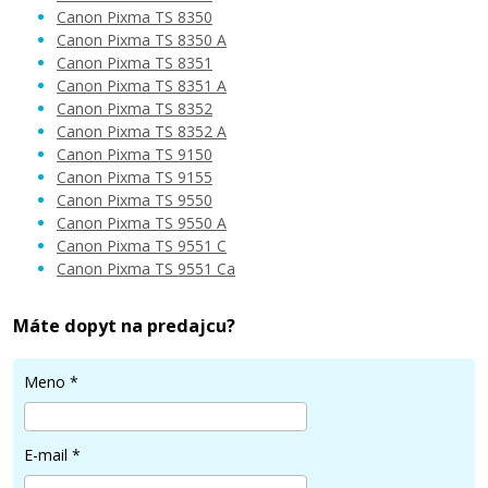
Canon Pixma TS 8350
Canon Pixma TS 8350 A
12,90 €
Canon Pixma TS 8351
Canon Pixma TS 8351 A
Canon Pixma TS 8352
Pridať do košíka
Canon Pixma TS 8352 A
Canon Pixma TS 9150
Canon Pixma TS 9155
Canon Pixma TS 9550
Kompatibilná náplň s Canon PGI-580PGBK
Canon Pixma TS 9550 A
XXL (čierna)
Canon Pixma TS 9551 C
Kompatibilná náplň
Canon Pixma TS 9551 Ca
Máte dopyt na predajcu?
Meno
*
12,90 €
E-mail
*