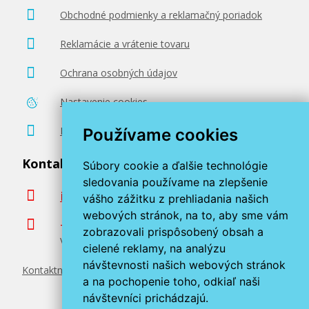
Obchodné podmienky a reklamačný poriadok
Reklamácie a vrátenie tovaru
Originálna náplň Canon CLI-581 M
(Purpurová)
Ochrana osobných údajov
Originálna náplň
Nastavenie cookies
Poradenstvo zadarmo
Používame cookies
Kontaktujte nás
Súbory cookie a ďalšie technológie
sledovania používame na zlepšenie
info@miroluk.sk
vášho zážitku z prehliadania našich
13,90 €
webových stránok, na to, aby sme vám
+420 377 222 313
zobrazovali prispôsobený obsah a
Volajte v pracovné dni od 8. do 17. hod.
Pridať do košíka
cielené reklamy, na analýzu
návštevnosti našich webových stránok
Kontaktné údaje
a na pochopenie toho, odkiaľ naši
návštevníci prichádzajú.
Originálna náplň Canon CLI-581 C