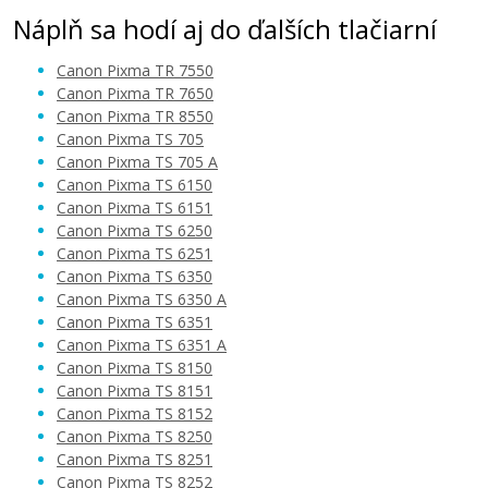
Náplň sa hodí aj do ďalších tlačiarní
Canon Pixma TR 7550
Canon Pixma TR 7650
Canon Pixma TR 8550
Canon Pixma TS 705
12,90 €
Canon Pixma TS 705 A
Canon Pixma TS 6150
Canon Pixma TS 6151
Pridať do košíka
Canon Pixma TS 6250
Canon Pixma TS 6251
Canon Pixma TS 6350
Canon Pixma TS 6350 A
Kompatibilná náplň s Canon CLI-581PB
Canon Pixma TS 6351
XXL (Foto modrá)
Canon Pixma TS 6351 A
Kompatibilná náplň
Canon Pixma TS 8150
Canon Pixma TS 8151
Canon Pixma TS 8152
Canon Pixma TS 8250
Canon Pixma TS 8251
Canon Pixma TS 8252