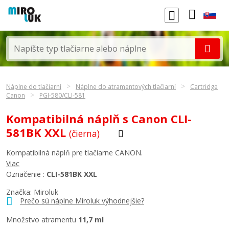
Náplne do tlačiarní
Náplne do atramentových tlačiarní
Cartridge
Canon
PGI-580/CLI-581
Kompatibilná náplň s Canon CLI-
581BK XXL
(čierna)
Kompatibilná náplň pre tlačiarne CANON.
Viac
Označenie :
CLI-581BK XXL
Značka: Miroluk
Prečo sú náplne Miroluk výhodnejšie?
Množstvo atramentu
11,7 ml