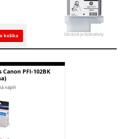
Obrázok je ilustratívny.
do košíka
s Canon PFI-102BK
na)
ná náplň