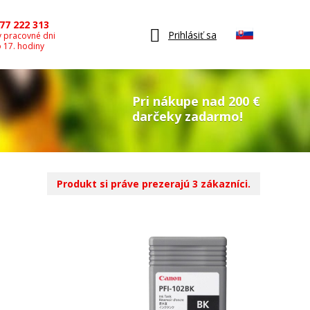
77 222 313
Prihlásiť sa
v pracovné dni
o 17. hodiny
Pri nákupe nad 200 €
darčeky zadarmo!
Produkt si práve prezerajú 3 zákazníci.