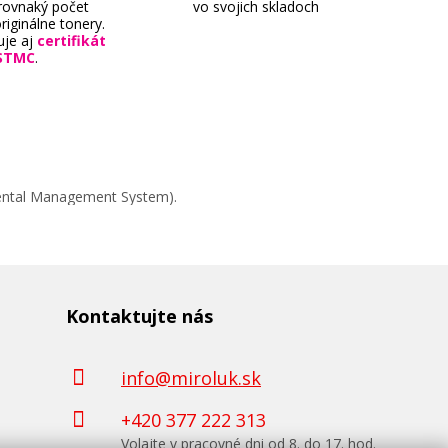
 rovnaký počet
vo svojich skladoch
riginálne tonery.
uje aj
certifikát
STMC
.
mental Management System).
Canon PF-04 (čierna)
Originálna náplň
Kontaktujte nás
info@miroluk.sk
+420 377 222 313
Volajte v pracovné dni od 8. do 17. hod.