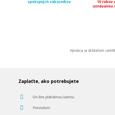
spokojných zákazníkov
15 rokov 
uznávanou 
103,90 €
Pridať do košíka
Výrobca je držiteľom cert
Originálna náplň Canon PFI-102Y (Žlt
Originálna náplň
Zaplaťte, ako potrebujete
On-line platobnou kartou
Prevodom