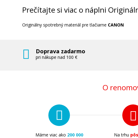
Originálna odpadová nádobka
Prečítajte si viac o náplni Origin
Originálny spotrebný materiál pre tlačiarne
CANON
Doprava zadarmo
66,90 €
pri nákupe nad 100 €
Pridať do košíka
O renomov
Originálna náplň Canon PFI-102M
(Purpurová)
Originálna náplň
Máme viac ako
200 000
Na trhu
pô