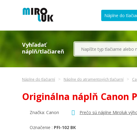
Náplne do tlačia
Vyhľadať
náplň/tlačiareň
Náplne do tlačiarní
Náplne do atramentových tlačiarní
Ca
Originálna náplň Canon 
Značka:
Canon
Prečo sú náplne Miroluk výh
Označenie :
PFI-102 BK