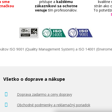
a sme
prístupe a
každému
kvalitne
značkou
zákazníkovi sa ochotne
strán ako o
venuje
tím profesionálov.
To potvrdz
103,90 €
Pridať do košíka
ifikátov ISO 9001 (Quality Management System) a ISO 14001 (Enviro
á)
Canon PF-03 (čierna)
Originálna náplň
Všetko o doprave a nákupe
Doprava zadarmo a ceny dopravy
Obchodné podmienky a reklamačný poriadok