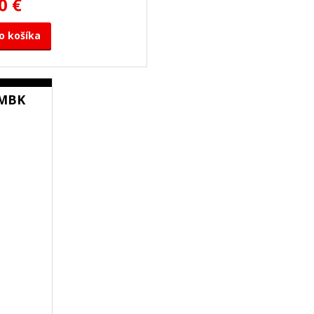
0 €
o košíka
2MBK