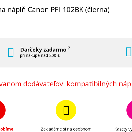
Originálna náplň
álna náplň Canon PFI-102BK (čierna)
?
Darčeky zadarmo
99,90 €
pri nákupe nad 200 €
Pridať do košíka
anom dodávateľovi kompatibilných nápl
Originálna náplň Canon PFI-102MBK 
čierna)
Originálna náplň
sobíme
Zakladáme si na osobnom
Kazety vy