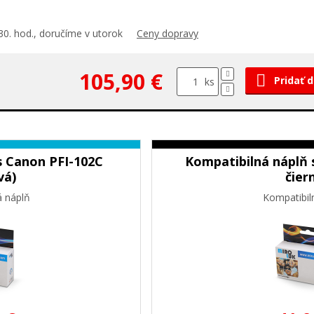
30. hod., doručíme v utorok
Ceny dopravy
105,90 €
Pridať 
ks
s Canon PFI-102C
Kompatibilná náplň 
vá)
čier
á náplň
Kompatibil