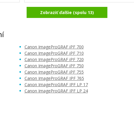
Zobraziť ďalšie (spolu 13)
Originálna odpadová nádobka CANO
Žltá)
16 (1320B010)
Originálna odpadová nádobka
ní
Canon ImageProGRAF iPF 700
Canon ImageProGRAF iPF 710
Canon ImageProGRAF iPF 720
Canon ImageProGRAF iPF 750
Canon ImageProGRAF iPF 755
Canon ImageProGRAF IPF 765
59,90 €
Canon ImageProGRAF IPF LP 17
Canon ImageProGRAF IPF LP 24
Pridať do košíka
MC-10
Originálna náplň Canon PFI-102C (Azú