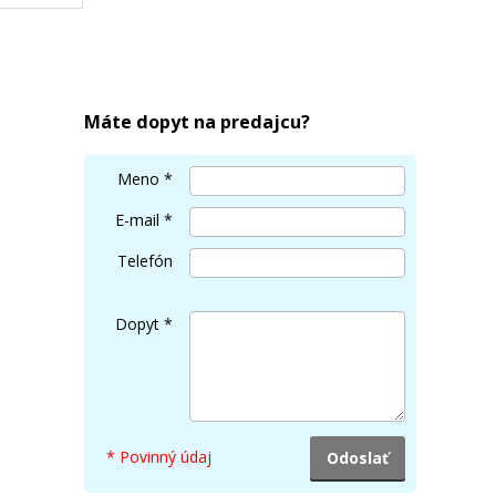
N MC-
Máte dopyt na predajcu?
Meno
*
E-mail
*
Telefón
Dopyt
*
* Povinný údaj
rová)