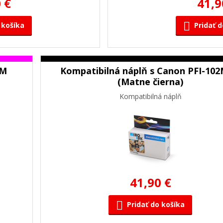
 €
41,9
 košíka
Pridať d
2M
Kompatibilná náplň s Canon PFI-10
(Matne čierna)
Kompatibilná náplň
41,90 €
Pridať do košíka