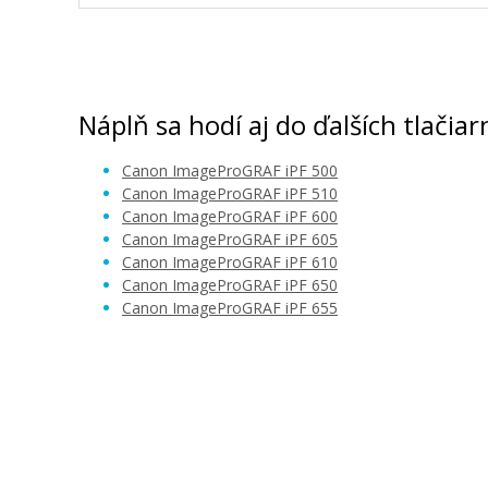
Kompatibilná náplň s Canon PFI-102Y (
Kompatibilná náplň
Náplň sa hodí aj do ďalších tlačiar
Canon ImageProGRAF iPF 500
Canon ImageProGRAF iPF 510
Canon ImageProGRAF iPF 600
Canon ImageProGRAF iPF 605
Canon ImageProGRAF iPF 610
Canon ImageProGRAF iPF 650
41,90 €
Canon ImageProGRAF iPF 655
Pridať do košíka
Originálna odpadová nádobka Canon 
(1320B014)