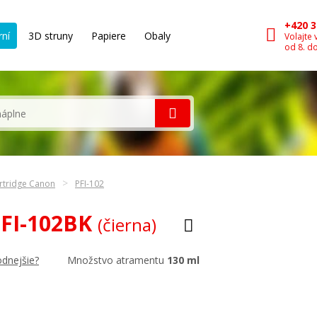
+420 3
rní
3D struny
Papiere
Obaly
Volajte 
od 8. d
rtridge Canon
PFI-102
PFI-102BK
(čierna)
Množstvo atramentu
130 ml
odnejšie?