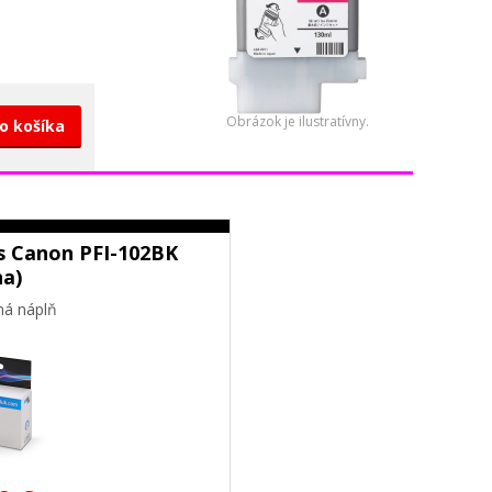
Obrázok je ilustratívny.
do košíka
s Canon PFI-102BK
na)
ná náplň