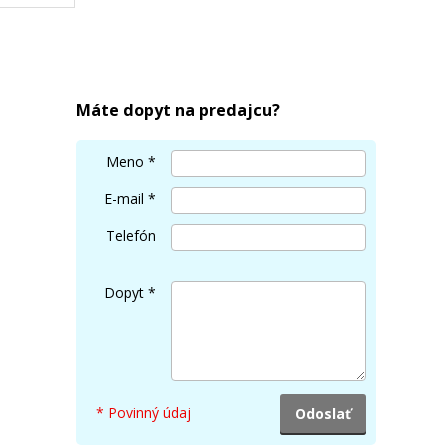
N MC-
Máte dopyt na predajcu?
Meno
*
E-mail
*
Telefón
Dopyt
*
* Povinný údaj
rová)