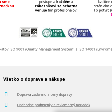
a sme
prístupe a
každému
kvalitne
značkou
zákazníkovi sa ochotne
strán ako o
venuje
tím profesionálov.
To potvrdz
105,90 €
Pridať do košíka
ifikátov ISO 9001 (Quality Management System) a ISO 14001 (Enviro
á)
Canon PF-03 (čierna)
Originálna náplň
Všetko o doprave a nákupe
Doprava zadarmo a ceny dopravy
Obchodné podmienky a reklamačný poriadok