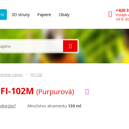
+420 3
rní
3D struny
Papiere
Obaly
Volajte 
od 8. d
rtridge Canon
PFI-102
PFI-102M
(Purpurová)
Množstvo atramentu
130 ml
odnejšie?