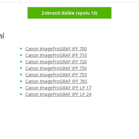
Zobraziť ďalšie (spolu 13)
Originálna odpadová nádobka CANO
Žltá)
16 (1320B010)
Originálna odpadová nádobka
ní
Canon ImageProGRAF iPF 700
Canon ImageProGRAF iPF 710
Canon ImageProGRAF iPF 720
Canon ImageProGRAF iPF 750
Canon ImageProGRAF iPF 755
Canon ImageProGRAF IPF 765
59,90 €
Canon ImageProGRAF IPF LP 17
Canon ImageProGRAF IPF LP 24
Pridať do košíka
MC-10
Originálna náplň Canon PFI-102C (Azú