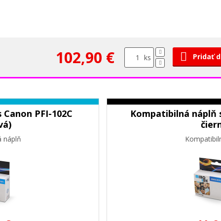
102,90 €
Pridať 
ks
s Canon PFI-102C
Kompatibilná náplň 
vá)
čier
á náplň
Kompatibil