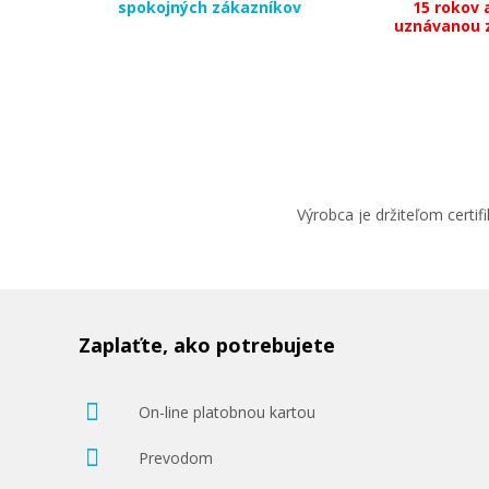
spokojných zákazníkov
15 rokov 
uznávanou 
102,90 €
Pridať do košíka
Výrobca je držiteľom cert
Originálna náplň Canon PFI-102Y (Žlt
Originálna náplň
Zaplaťte, ako potrebujete
On-line platobnou kartou
Prevodom