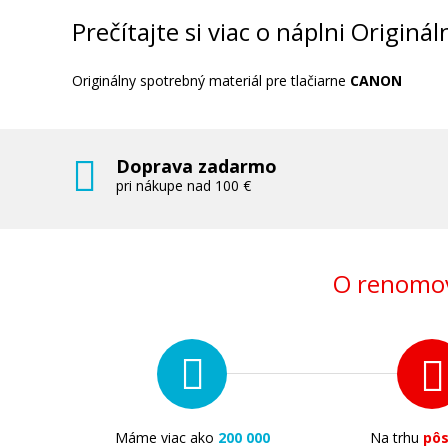
Originálna odpadová nádobka
Prečítajte si viac o náplni Origi
Originálny spotrebný materiál pre tlačiarne
CANON
Doprava zadarmo
65,90 €
pri nákupe nad 100 €
Pridať do košíka
O renomov
Originálna náplň Canon PFI-102MBK (
čierna)
Originálna náplň
Máme viac ako
200 000
Na trhu
pô