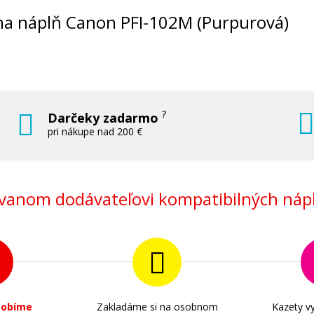
Originálna náplň
nálna náplň Canon PFI-102M (Purpurová)
?
Darčeky zadarmo
98,90 €
pri nákupe nad 200 €
Pridať do košíka
anom dodávateľovi kompatibilných nápl
Matne
Originálna náplň Canon PFI-102BK (či
Originálna náplň
sobíme
Zakladáme si na osobnom
Kazety vy