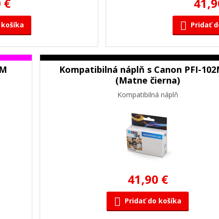
 €
41,9
 košíka
Pridať d
2M
Kompatibilná náplň s Canon PFI-10
(Matne čierna)
Kompatibilná náplň
41,90 €
Pridať do košíka