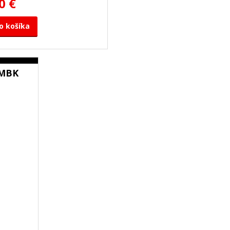
0 €
o košíka
2MBK