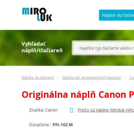
Náplne do tlačia
Vyhľadať
náplň/tlačiareň
Náplne do tlačiarní
Náplne do atramentových tlačiarní
Ca
Originálna náplň Canon 
Značka:
Canon
Prečo sú náplne Miroluk výh
Označenie :
PFI-102 M