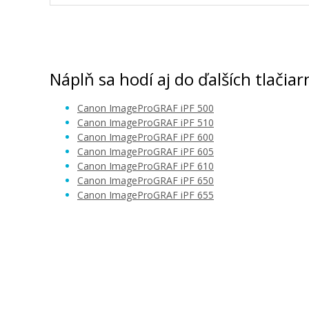
Kompatibilná náplň s Canon PFI-102Y (
Kompatibilná náplň
Náplň sa hodí aj do ďalších tlačiar
Canon ImageProGRAF iPF 500
Canon ImageProGRAF iPF 510
Canon ImageProGRAF iPF 600
Canon ImageProGRAF iPF 605
Canon ImageProGRAF iPF 610
Canon ImageProGRAF iPF 650
41,90 €
Canon ImageProGRAF iPF 655
Pridať do košíka
Originálna odpadová nádobka Canon 
(1320B014)