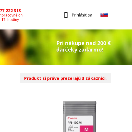
77 222 313
Prihlásiť sa
v pracovné dni
o 17. hodiny
Pri nákupe nad 200 €
darčeky zadarmo!
Produkt si práve prezerajú 3 zákazníci.