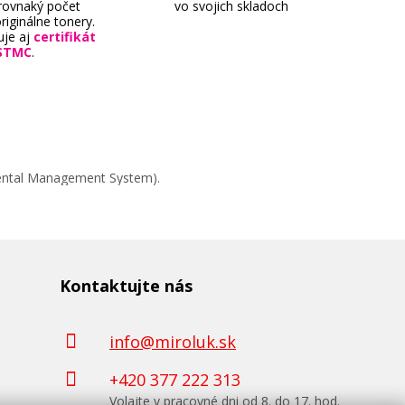
 rovnaký počet
vo svojich skladoch
riginálne tonery.
uje aj
certifikát
STMC
.
mental Management System).
Canon PF-04 (čierna)
Originálna náplň
Kontaktujte nás
info@miroluk.sk
+420 377 222 313
Volajte v pracovné dni od 8. do 17. hod.