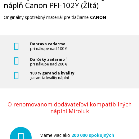
náplň Canon PFI-102Y (Žltá)
Originálna odpadová nádobka CANON
Originálny spotrebný materiál pre tlačiarne
CANON
MC-16 (1320B010)
Originálna odpadová nádobka
Doprava zadarmo
pri nákupe nad 100 €
?
Darčeky zadarmo
pri nákupe nad 200 €
100 % garancia kvality
garancia kvality náplní
59,90 €
Pridať do košíka
O renomovanom dodávateľovi kompatibilných
náplní Miroluk
Originálna odpadová nádobka Canon MC-
10 (1320B014)
Máme viac ako
200 000 spokojných