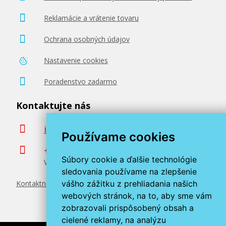
Reklamácie a vrátenie tovaru
Pridať do košíka
Ochrana osobných údajov
Nastavenie cookies
Originálna náplň Canon PFI-102MBK
(Matne čierna)
Poradenstvo zadarmo
Originálna náplň
Kontaktujte nás
info@miroluk.sk
Používame cookies
+420 377 222 313
Súbory cookie a ďalšie technológie
Volajte v pracovné dni od 8. do 17. hod.
sledovania používame na zlepšenie
102,90 €
vášho zážitku z prehliadania našich
Kontaktné údaje
webových stránok, na to, aby sme vám
Pridať do košíka
zobrazovali prispôsobený obsah a
cielené reklamy, na analýzu