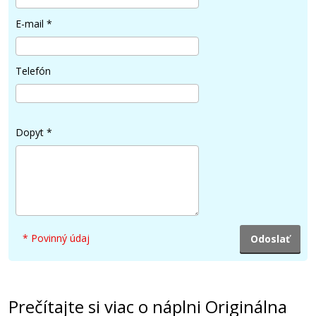
41,90 €
E-mail
*
Pridať do košíka
Telefón
Kompatibilná náplň s Canon PFI-102Y
(Žltá)
Dopyt
*
Kompatibilná náplň
* Povinný údaj
41,90 €
Pridať do košíka
Prečítajte si viac o náplni Originálna