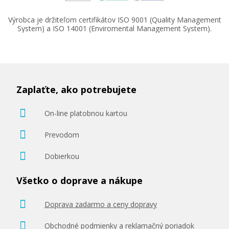
Výrobca je držiteľom certifikátov ISO 9001 (Quality Management
System) a ISO 14001 (Enviromental Management System).
98,90 €
Pridať do košíka
Zaplaťte, ako potrebujete
Originálna náplň Canon PFI-102M
On-line platobnou kartou
(Purpurová)
Prevodom
Originálna náplň
Dobierkou
Všetko o doprave a nákupe
Doprava zadarmo a ceny dopravy
102,90 €
Obchodné podmienky a reklamačný poriadok