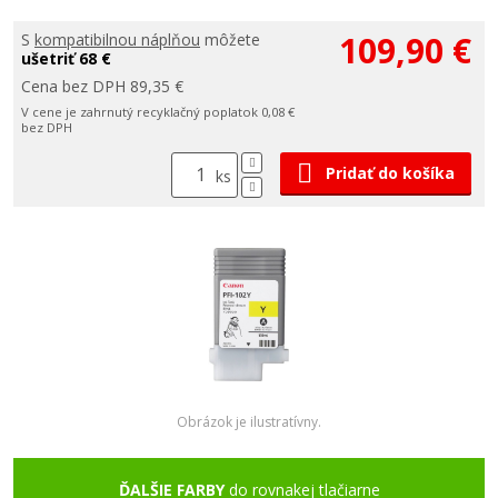
109,90 €
S
kompatibilnou náplňou
môžete
ušetriť 68 €
Cena bez DPH 89,35 €
V cene je zahrnutý recyklačný poplatok 0,08 €
bez DPH
Pridať do košíka
ks
Obrázok je ilustratívny.
ĎALŠIE FARBY
do rovnakej tlačiarne