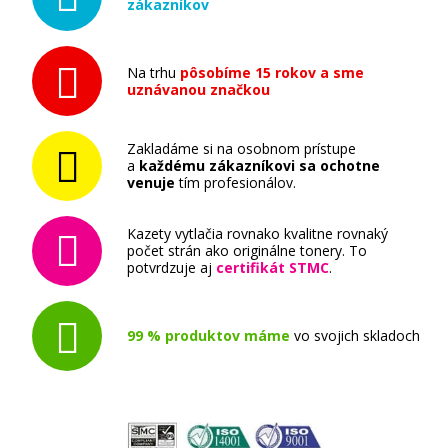
zákazníkov
Originálna odpadová nádobka
Na trhu
pôsobíme 15 rokov a sme
uznávanou značkou
Zakladáme si na osobnom prístupe
a
každému zákazníkovi sa ochotne
65,90 €
venuje
tím profesionálov.
Pridať do košíka
Kazety vytlačia rovnako kvalitne rovnaký
počet strán ako originálne tonery. To
potvrdzuje aj
certifikát STMC
.
Originálna náplň Canon PFI-102C
(Azúrová)
99 % produktov máme
vo svojich skladoch
Originálna náplň