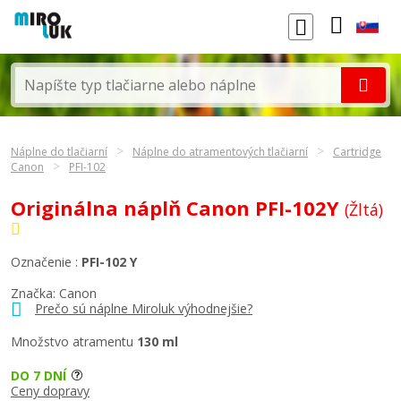
Náplne do tlačiarní
Náplne do atramentových tlačiarní
Cartridge
Canon
PFI-102
Originálna náplň Canon PFI-102Y
(Žltá)
Označenie :
PFI-102 Y
Značka:
Canon
Prečo sú náplne Miroluk výhodnejšie?
Množstvo atramentu
130 ml
DO 7 DNÍ
Ceny dopravy