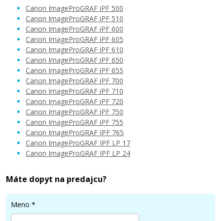
Canon ImageProGRAF iPF 500
Canon ImageProGRAF iPF 510
Canon ImageProGRAF iPF 600
Canon ImageProGRAF iPF 605
41,90 €
Canon ImageProGRAF iPF 610
Canon ImageProGRAF iPF 650
Canon ImageProGRAF iPF 655
Pridať do košíka
Canon ImageProGRAF iPF 700
Canon ImageProGRAF iPF 710
Canon ImageProGRAF iPF 720
Canon ImageProGRAF iPF 750
Kompatibilná náplň s Canon PFI-102MBK
Canon ImageProGRAF iPF 755
(Matne čierna)
Canon ImageProGRAF IPF 765
Kompatibilná náplň
Canon ImageProGRAF IPF LP 17
Canon ImageProGRAF IPF LP 24
Máte dopyt na predajcu?
Meno
*