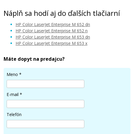
Náplň sa hodí aj do ďalších tlačiarní
HP Color LaserJet Enterprise M 652 dn
HP Color LaserJet Enterprise M 652 n
HP Color LaserJet Enterprise M 653 dn
HP Color LaserJet Enterprise M 653 x
123,90 €
Máte dopyt na predajcu?
Pridať do košíka
Meno
*
HP 656X, HP CF460X (Čierny)
E-mail
*
Originálny toner
Telefón