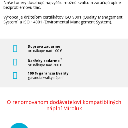
Naše tonery dosahujú najvyššiu možnú kvalitu a zaručujú úplne
bezproblémovú tlač.
Pridať do košíka
Výrobca je držiteľom certifikátov ISO 9001 (Quality Management
System) a ISO 14001 (Enviromental Management System).
HP 656X, HP CF462X (Žltý)
Doprava zadarmo
Originálny toner
pri nákupe nad 100 €
?
Darčeky zadarmo
pri nákupe nad 200 €
100 % garancia kvality
garancia kvality náplní
581,90 €
O renomovanom dodávateľovi kompatibilných
náplní Miroluk
Pridať do košíka