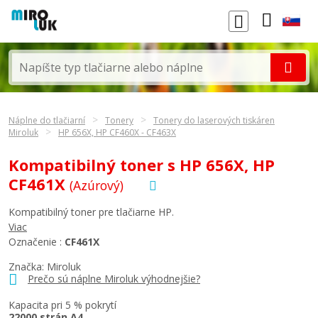
Náplne do tlačiarní
Tonery
Tonery do laserových tiskáren
Miroluk
HP 656X, HP CF460X - CF463X
Kompatibilný toner s HP 656X, HP
CF461X
(Azúrový)
Kompatibilný toner pre tlačiarne HP.
Viac
Označenie :
CF461X
Značka: Miroluk
Prečo sú náplne Miroluk výhodnejšie?
Kapacita pri 5 % pokrytí
22000 strán A4