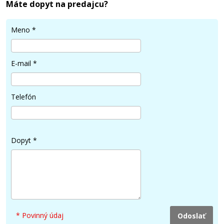
Máte dopyt na predajcu?
Meno
*
E-mail
*
16,90 €
Pridať do košíka
Telefón
Tlačová struna PLA pre 3D tlačiarne, 3
Dopyt
*
mm, 1 kg, žltá
3D struna
* Povinný údaj