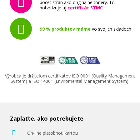
mm, 1 kg, priehľadná
počet strán ako originálne tonery. To
potvrdzuje aj
certifikát STMC
.
3D struna
99 % produktov máme
vo svojich skladoch
16,90 €
Výrobca je držiteľom certifikátov ISO 9001 (Quality Management
Pridať do košíka
System) a ISO 14001 (Enviromental Management System).
Tlačová struna PLA pre 3D tlačiarne, 3
mm, 1 kg, tmavo žltá
Zaplaťte, ako potrebujete
3D struna
On-line platobnou kartou