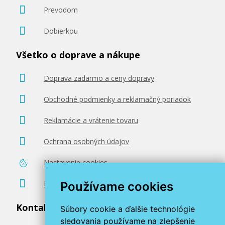
Prevodom
Dobierkou
Všetko o doprave a nákupe
16,90 €
Doprava zadarmo a ceny dopravy
Pridať do košíka
Obchodné podmienky a reklamačný poriadok
Reklamácie a vrátenie tovaru
Tlačová struna PLA pre 3D tlačiarne, 3
mm, 1 kg, prírodná
Ochrana osobných údajov
3D struna
Nastavenie cookies
Poradenstvo zadarmo
Používame cookies
Kontaktujte nás
Súbory cookie a ďalšie technológie
sledovania používame na zlepšenie