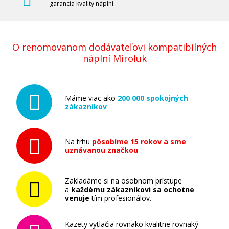
garancia kvality náplní
Tlačová struna PLA pre 3D tlačiarne, 3
O renomovanom dodávateľovi kompatibilných
mm, 1 kg, ružová
náplní Miroluk
3D struna
Máme viac ako
200 000 spokojných
zákazníkov
Na trhu
pôsobíme 15 rokov a sme
uznávanou značkou
16,90 €
Pridať do košíka
Zakladáme si na osobnom prístupe
a
každému zákazníkovi sa ochotne
venuje
tím profesionálov.
Tlačová struna PLA pre 3D tlačiarne, 3
Kazety vytlačia rovnako kvalitne rovnaký