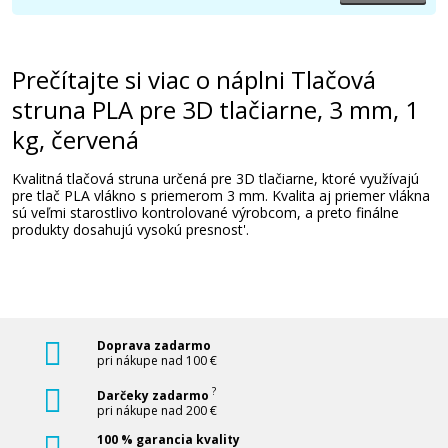
16,90 €
Prečítajte si viac o náplni Tlačová
Pridať do košíka
struna PLA pre 3D tlačiarne, 3 mm, 1
kg, červená
Tlačová struna PLA pre 3D tlačiarne, 3
Kvalitná tlačová struna určená pre 3D tlačiarne, ktoré využívajú
mm, 1 kg, purpurová
pre tlač PLA vlákno s priemerom 3 mm. Kvalita aj priemer vlákna
sú veľmi starostlivo kontrolované výrobcom, a preto finálne
3D struna
produkty dosahujú vysokú presnost'.
Doprava zadarmo
pri nákupe nad 100 €
16,90 €
?
Darčeky zadarmo
pri nákupe nad 200 €
100 % garancia kvality
Pridať do košíka