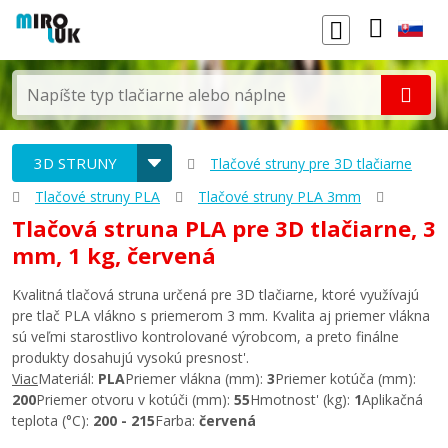
3D STRUNY
Tlačové struny pre 3D tlačiarne
Tlačové struny PLA
Tlačové struny PLA 3mm
Tlačová struna PLA pre 3D tlačiarne, 3
mm, 1 kg, červená
Kvalitná tlačová struna určená pre 3D tlačiarne, ktoré využívajú
pre tlač PLA vlákno s priemerom 3 mm. Kvalita aj priemer vlákna
sú veľmi starostlivo kontrolované výrobcom, a preto finálne
produkty dosahujú vysokú presnost'.
Viac
Materiál:
PLA
Priemer vlákna (mm):
3
Priemer kotúča (mm):
200
Priemer otvoru v kotúči (mm):
55
Hmotnost' (kg):
1
Aplikačná
teplota (°C):
200 - 215
Farba:
červená