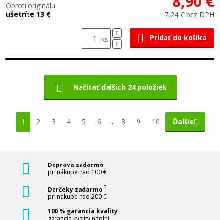
8,90 €
Oproti originálu
ušetríte 13 €
7,24 € bez DPH
Pridať do košíka
ks
Načítať ďalších 24 položiek
1
2
3
4
5
6
...
8
9
10
Ďalšie
Doprava zadarmo
pri nákupe nad 100 €
?
Darčeky zadarmo
pri nákupe nad 200 €
100 % garancia kvality
garancia kvality náplní