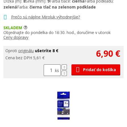
Dĺžka (m):
8
Šírka (mm):
9
Farba tlače:
čierna
Farba podkladu:
zelená
Farba:
čierna tlač na zelenom podklade
Prečo sú náplne Miroluk výhodnejšie?
SKLADEM
Objednajte do pondelka do 16:30. hod., doručíme v utorok
Ceny dopravy
6,90 €
Oproti
originálu
ušetríte 8 €
Cena bez DPH 5,61 €
Pridať do košíka
ks