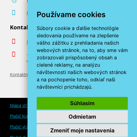
Poradenstvo zadarmo
Používame cookies
Kontaktujte nás
Súbory cookie a ďalšie technológie
sledovania používame na zlepšenie
info@miroluk.sk
vášho zážitku z prehliadania našich
webových stránok, na to, aby sme vám
+420 377 222 313
zobrazovali prispôsobený obsah a
Volajte v pracovné dni od 8. do 17. hod.
cielené reklamy, na analýzu
návštevnosti našich webových stránok
Kontaktné údaje
a na pochopenie toho, odkiaľ naši
návštevníci prichádzajú.
Súhlasím
Mapa stránok
Plašič kún a myší
Odmietam
Plašič vtákov
Zmeniť moje nastavenia