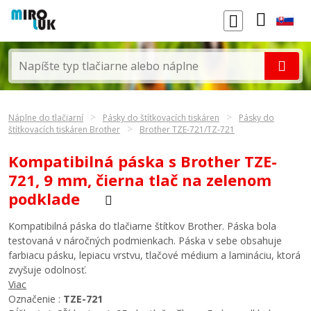
Náplne do tlačiarní
Pásky do štítkovacích tiskáren
Pásky do
štítkovacích tiskáren Brother
Brother TZE-721/TZ-721
Kompatibilná páska s Brother TZE-
721, 9 mm, čierna tlač na zelenom
podklade
Kompatibilná páska do tlačiarne štítkov Brother. Páska bola
testovaná v náročných podmienkach. Páska v sebe obsahuje
farbiacu pásku, lepiacu vrstvu, tlačové médium a lamináciu, ktorá
zvyšuje odolnosť.
Viac
Označenie :
TZE-721