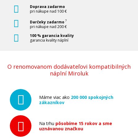
Doprava zadarmo
pri nákupe nad 100 €
?
Darčeky zadarmo
pri nákupe nad 200 €
100 % garancia kvality
garancia kvality náplní
O renomovanom dodávateľovi kompatibilných
náplní Miroluk
Máme viac ako
200 000 spokojných
zákazníkov
Na trhu
pôsobíme 15 rokov a sme
uznávanou značkou