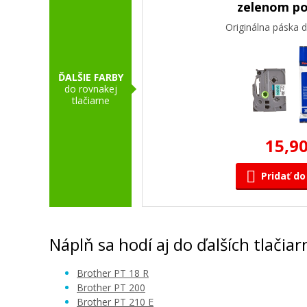
zelenom p
Originálna páska d
ĎALŠIE FARBY
do rovnakej
tlačiarne
15,90
Pridať do
Náplň sa hodí aj do ďalších tlačiar
Brother PT 18 R
Brother PT 200
Brother PT 210 E