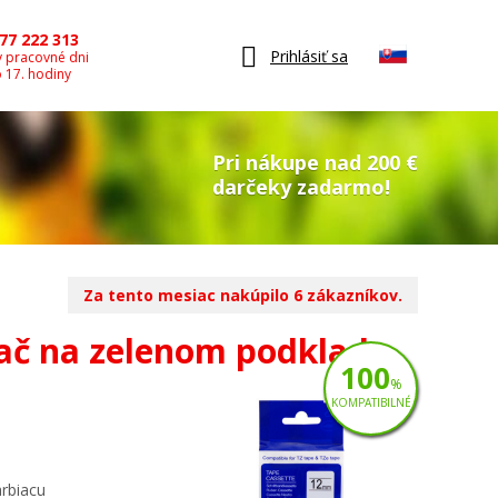
77 222 313
Prihlásiť sa
v pracovné dni
o 17. hodiny
Pri nákupe nad 200 €
darčeky zadarmo!
Za tento mesiac nakúpilo 6 zákazníkov.
lač na zelenom podklade
100
%
KOMPATIBILNÉ
arbiacu