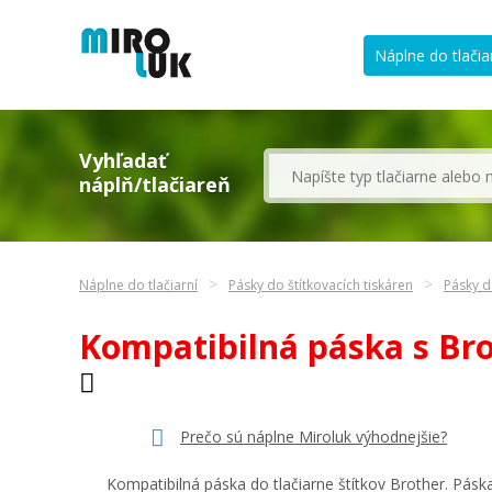
Náplne do tlačia
Vyhľadať
náplň/tlačiareň
Náplne do tlačiarní
Pásky do štítkovacích tiskáren
Pásky d
Kompatibilná páska s Bro
Prečo sú náplne Miroluk výhodnejšie?
Kompatibilná páska do tlačiarne štítkov Brother. Pás