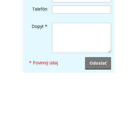
Telefón
Dopyt
*
* Povinný údaj