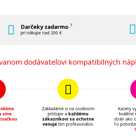
?
Darčeky zadarmo
pri nákupe nad 200 €
anom dodávateľovi kompatibilných nápl
sobíme
Zakladáme si na osobnom
Kazety vy
a sme
prístupe a
každému
kvalitne
značkou
zákazníkovi sa ochotne
strán ako o
venuje
tím profesionálov.
To potvrdz