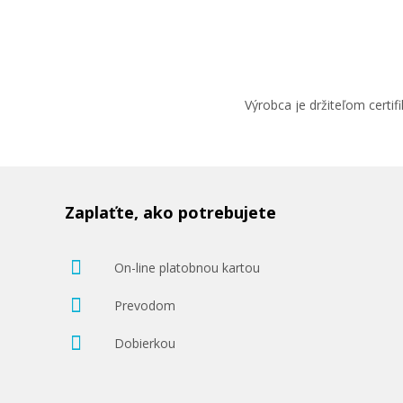
Výrobca je držiteľom cert
Zaplaťte, ako potrebujete
On-line platobnou kartou
Prevodom
Dobierkou