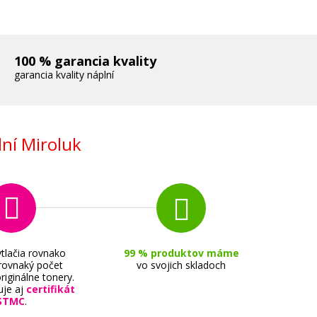
100 % garancia kvality
garancia kvality náplní
ní Miroluk
tlačia rovnako
99 % produktov máme
 rovnaký počet
vo svojich skladoch
riginálne tonery.
uje aj
certifikát
STMC
.