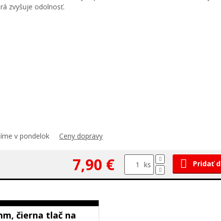
orá zvyšuje odolnosť.
číme v pondelok
Ceny dopravy
7,90 €
Pridať 
ks
m, čierna tlač na