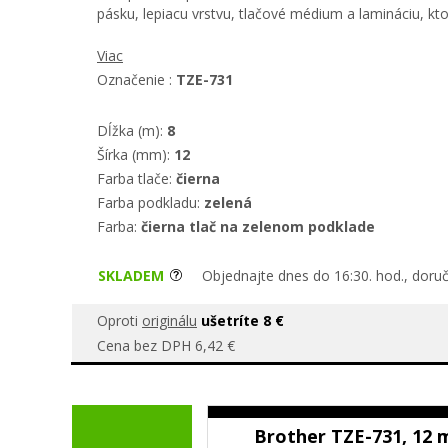
pásku, lepiacu vrstvu, tlačové médium a lamináciu, kt
Viac
Označenie :
TZE-731
Dĺžka (m):
8
Šírka (mm):
12
Farba tlače:
čierna
Farba podkladu:
zelená
Farba:
čierna tlač na zelenom podklade
SKLADEM
Objednajte dnes do 16:30. hod., doru
Oproti
originálu
ušetríte 8 €
Cena bez DPH 6,42 €
Brother TZE-731, 12 m