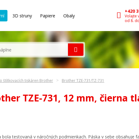
+420 3
rní
3D struny
Papiere
Obaly
Volajte 
od 8. d
o štítkovacích tiskáren Brother
Brother TZE-731/TZ-731
ther TZE-731, 12 mm, čierna t
ka bola testovaná v náročných podmienkach. Páska v sebe obsahuje f