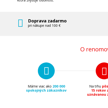
ktorá zvyšuje odolnosť.
Doprava zadarmo
pri nákupe nad 100 €
O renomov
Máme viac ako
200 000
Na trhu
pô
spokojných zákazníkov
15 rokov 
uznávanou 