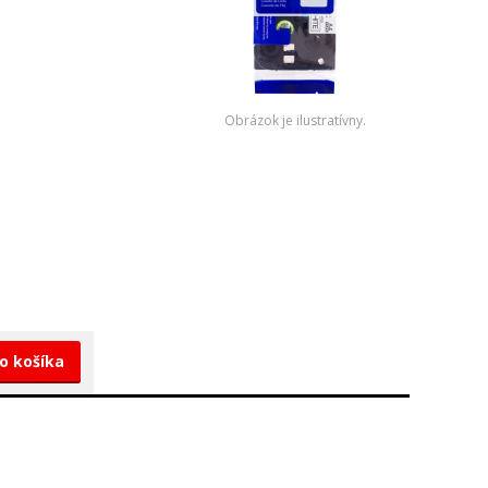
Obrázok je ilustratívny.
do košíka