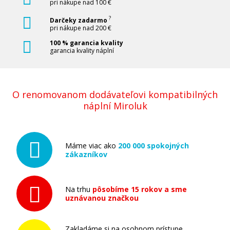
pri nákupe nad 100 €
?
Darčeky zadarmo
pri nákupe nad 200 €
100 % garancia kvality
garancia kvality náplní
O renomovanom dodávateľovi kompatibilných
náplní Miroluk
Máme viac ako
200 000 spokojných
zákazníkov
Na trhu
pôsobíme 15 rokov a sme
uznávanou značkou
Zakladáme si na osobnom prístupe