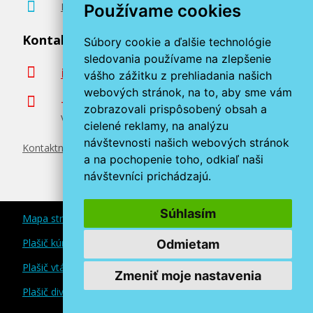
Poradenstvo zadarmo
Používame cookies
Kontaktujte nás
Súbory cookie a ďalšie technológie
sledovania používame na zlepšenie
info@miroluk.sk
vášho zážitku z prehliadania našich
webových stránok, na to, aby sme vám
+420 377 222 313
zobrazovali prispôsobený obsah a
Volajte v pracovné dni od 8. do 17. hod.
cielené reklamy, na analýzu
návštevnosti našich webových stránok
Kontaktné údaje
a na pochopenie toho, odkiaľ naši
návštevníci prichádzajú.
Súhlasím
Mapa stránok
Plašič kún a myší
Odmietam
Plašič vtákov
Zmeniť moje nastavenia
Plašič divokej zveri