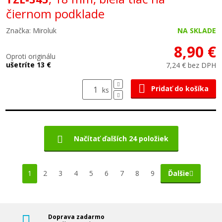
čiernom podklade
Značka: Miroluk
NA SKLADE
8,90 €
Oproti originálu
ušetríte 13 €
7,24 € bez DPH
Pridať do košíka
ks
Načítať ďalších 24 položiek
1
2
3
4
5
6
7
8
9
Ďalšie
Doprava zadarmo