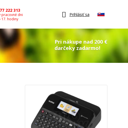
77 222 313
Prihlásiť sa
v pracovné dni
o 17. hodiny
Pri nákupe nad 200 €
darčeky zadarmo!