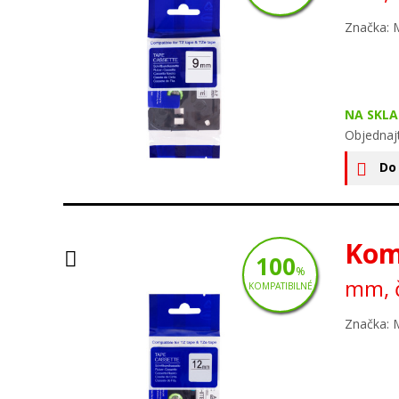
Značka: 
NA SKLA
Objednaj
Do
Kom
100
%
mm, č
KOMPATIBILNÉ
Značka: 