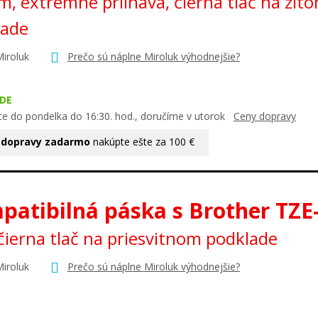
, extrémne priľnavá, čierna tlač na žlt
lade
Miroluk
Prečo sú náplne Miroluk výhodnejšie?
DE
te do pondelka do 16:30. hod., doručíme v utorok
Ceny dopravy
 dopravy zadarmo
nakúpte ešte za 100 €
patibilná páska s Brother TZE
ierna tlač na priesvitnom podklade
Miroluk
Prečo sú náplne Miroluk výhodnejšie?