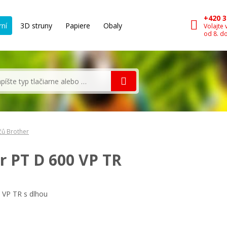
+420 3
rní
3D struny
Papiere
Obaly
Volajte 
od 8. d
čů Brother
r PT D 600 VP TR
0 VP TR s dlhou