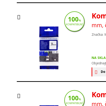
Kom
100
%
mm, č
KOMPATIBILNÉ
Značka: 
NA SKLA
Objednaj
Do
Kom
100
%
mm, č
KOMPATIBILNÉ