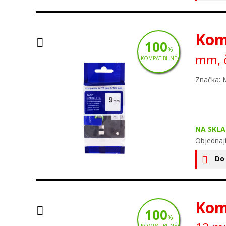
Kom
100
%
mm, č
KOMPATIBILNÉ
Značka: 
NA SKLA
Objednaj
Do
Kom
100
%
KOMPATIBILNÉ