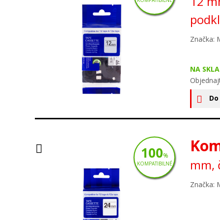
12 mm
podk
Značka: 
NA SKLA
Objednaj
Do
Kom
100
%
mm, č
KOMPATIBILNÉ
Značka: 