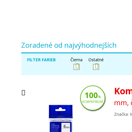
Zoradené od najvýhodnejších
FILTER FARIEB
Čierna
Ostatné
Kom
100
%
mm, č
KOMPATIBILNÉ
Značka: 