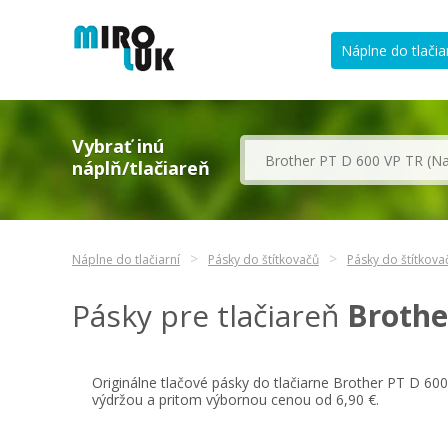
Náplne do tlačia
Vybrať inú
náplň/tlačiareň
Náplne do tlačiarní
Pásky do štítkovačů
Pásky do štítkova
Pásky pre tlačiareň
Brothe
Originálne tlačové pásky do tlačiarne Brother PT D 60
výdržou a pritom výbornou cenou od 6,90 €.