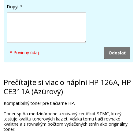
Dopyt
*
28,90 €
Pridať do košíka
* Povinný údaj
HP 126A, HP CE310AD (Čierny) multipack
Súprava kompatibilných tonerov
Prečítajte si viac o náplni HP 126A, HP
CE311A (Azúrový)
Kompatibilný toner pre tlačiarne HP.
Toner spĺňa medzinárodne uznávaný certifikát STMC, ktorý
testuje kvalitu tonerových kaziet. Vďaka tomu tlačí rovnako
kvalitne a s rovnakým počtom vytlačených strán ako originálny
47,90 €
toner.