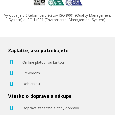
Výrobca je držiteľom certifikátov ISO 9001 (Quality Management
System) a ISO 14001 (Enviromental Management System).
76,90 €
Pridať do košíka
Zaplaťte, ako potrebujete
On-line platobnou kartou
HP 126a, HP CE312A (Žltý)
Prevodom
Originálny toner
Dobierkou
Všetko o doprave a nákupe
Doprava zadarmo a ceny dopravy