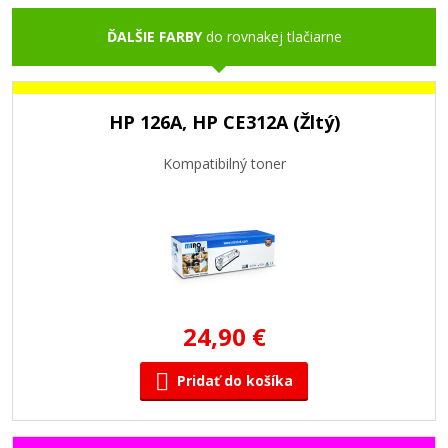
ĎALŠIE FARBY
do rovnakej tlačiarne
HP 126A, HP CE312A (Žltý)
Kompatibilný toner
24,90 €
Pridať do košíka