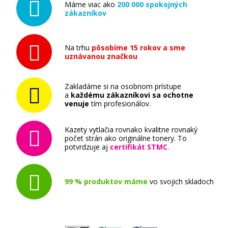
Máme viac ako
200 000 spokojných
HP 126A, HP CE310A (Čierny)
zákazníkov
Originálny toner
Na trhu
pôsobíme 15 rokov a sme
uznávanou značkou
Zakladáme si na osobnom prístupe
a
každému zákazníkovi sa ochotne
venuje
tím profesionálov.
70,90 €
Kazety vytlačia rovnako kvalitne rovnaký
Pridať do košíka
počet strán ako originálne tonery. To
potvrdzuje aj
certifikát STMC
.
99 % produktov máme
vo svojich skladoch
HP 126a, HP CE311A (Azúrový)
Originálny toner