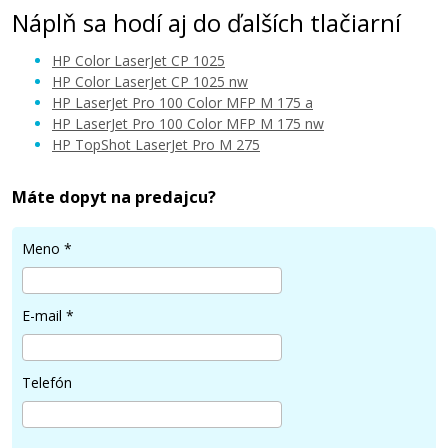
Náplň sa hodí aj do ďalších tlačiarní
HP Color LaserJet CP 1025
HP Color LaserJet CP 1025 nw
HP LaserJet Pro 100 Color MFP M 175 a
HP LaserJet Pro 100 Color MFP M 175 nw
24,90 €
HP TopShot LaserJet Pro M 275
Pridať do košíka
Máte dopyt na predajcu?
Meno
*
Kompatibilný fotovalec s HP 126A, HP
CE314A (fotovalec)
E-mail
*
Kompatibilní fotoválec
Telefón