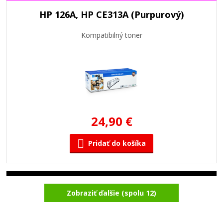
HP 126A, HP CE313A (Purpurový)
Kompatibilný toner
24,90 €
Pridať do košíka
HP 126A, HP CE310A (Čierny)
Zobraziť ďalšie (spolu 12)
Kompatibilný toner