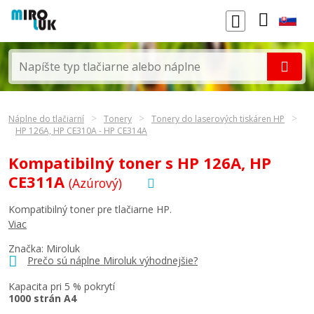
Náplne do tlačiarní
Tonery
Tonery do laserových tiskáren HP
HP 126A, HP CE310A - HP CE314A
Kompatibilný toner s HP 126A, HP
CE311A
(Azúrový)
Kompatibilný toner pre tlačiarne HP.
Viac
Značka: Miroluk
Prečo sú náplne Miroluk výhodnejšie?
Kapacita pri 5 % pokrytí
1000 strán A4