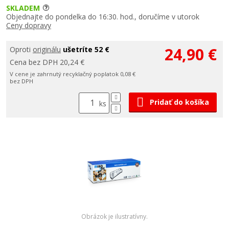
SKLADEM
Objednajte do pondelka do 16:30. hod., doručíme v utorok
Ceny dopravy
24,90 €
Oproti
originálu
ušetríte 52 €
Cena bez DPH 20,24 €
V cene je zahrnutý recyklačný poplatok 0,08 €
bez DPH
Pridať do košíka
ks
Obrázok je ilustratívny.