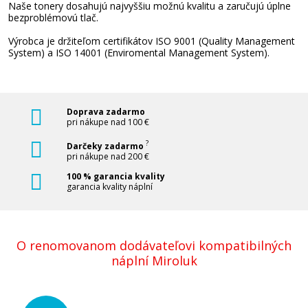
Naše tonery dosahujú najvyššiu možnú kvalitu a zaručujú úplne
Pridať do košíka
bezproblémovú tlač.
Výrobca je držiteľom certifikátov ISO 9001 (Quality Management
System) a ISO 14001 (Enviromental Management System).
HP 126A, HP CF341A (Farebné) multipack
Súprava kompatibilných tonerov
Doprava zadarmo
pri nákupe nad 100 €
?
Darčeky zadarmo
pri nákupe nad 200 €
100 % garancia kvality
garancia kvality náplní
72,90 €
O renomovanom dodávateľovi kompatibilných
Pridať do košíka
náplní Miroluk