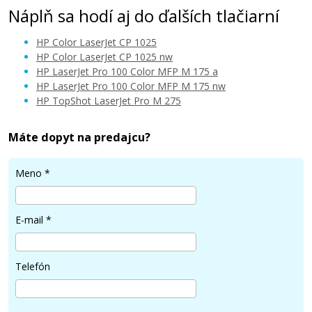
Náplň sa hodí aj do ďalších tlačiarní
HP Color LaserJet CP 1025
HP Color LaserJet CP 1025 nw
HP LaserJet Pro 100 Color MFP M 175 a
HP LaserJet Pro 100 Color MFP M 175 nw
24,90 €
HP TopShot LaserJet Pro M 275
Pridať do košíka
Máte dopyt na predajcu?
Meno
*
Kompatibilný fotovalec s HP 126A, HP
CE314A (fotovalec)
E-mail
*
Kompatibilní fotoválec
Telefón