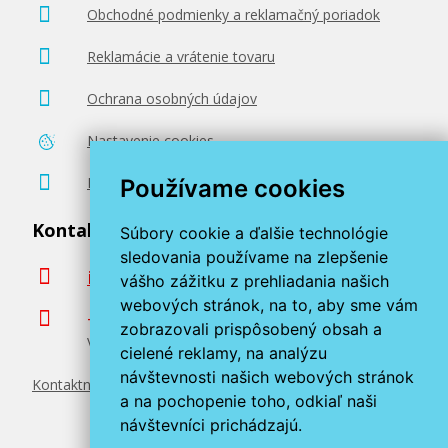
Obchodné podmienky a reklamačný poriadok
76,90 €
Reklamácie a vrátenie tovaru
Pridať do košíka
Ochrana osobných údajov
Nastavenie cookies
HP 126a, HP CE313A (Purpurový)
Poradenstvo zadarmo
Používame cookies
Originálny toner
Kontaktujte nás
Súbory cookie a ďalšie technológie
sledovania používame na zlepšenie
info@miroluk.sk
vášho zážitku z prehliadania našich
webových stránok, na to, aby sme vám
+420 377 222 313
zobrazovali prispôsobený obsah a
Volajte v pracovné dni od 8. do 17. hod.
cielené reklamy, na analýzu
návštevnosti našich webových stránok
Kontaktné údaje
76,90 €
a na pochopenie toho, odkiaľ naši
návštevníci prichádzajú.
Pridať do košíka