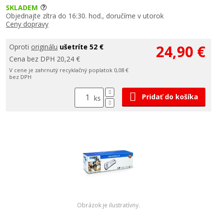
SKLADEM
Objednajte zítra do 16:30. hod., doručíme v utorok
Ceny dopravy
24,90 €
Oproti
originálu
ušetríte 52 €
Cena bez DPH 20,24 €
V cene je zahrnutý recyklačný poplatok 0,08 €
bez DPH
Pridať do košíka
ks
Obrázok je ilustratívny.