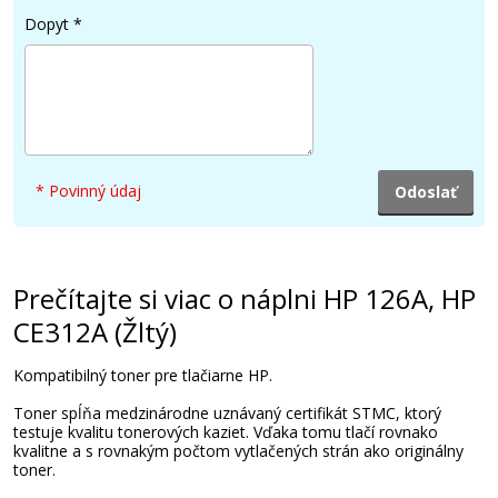
Dopyt
*
28,90 €
Pridať do košíka
* Povinný údaj
HP 126A, HP CE310AD (Čierny) multipack
Súprava kompatibilných tonerov
Prečítajte si viac o náplni HP 126A, HP
CE312A (Žltý)
Kompatibilný toner pre tlačiarne HP.
Toner spĺňa medzinárodne uznávaný certifikát STMC, ktorý
testuje kvalitu tonerových kaziet. Vďaka tomu tlačí rovnako
kvalitne a s rovnakým počtom vytlačených strán ako originálny
47,90 €
toner.