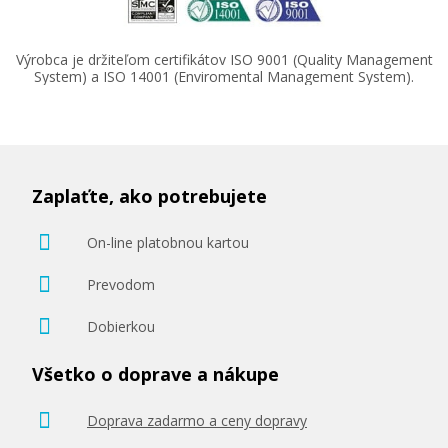
Výrobca je držiteľom certifikátov ISO 9001 (Quality Management
System) a ISO 14001 (Enviromental Management System).
76,90 €
Pridať do košíka
Zaplaťte, ako potrebujete
On-line platobnou kartou
HP 126a, HP CE312A (Žltý)
Prevodom
Originálny toner
Dobierkou
Všetko o doprave a nákupe
Doprava zadarmo a ceny dopravy