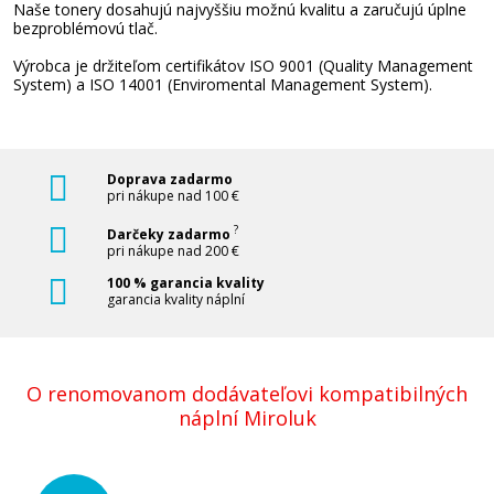
Naše tonery dosahujú najvyššiu možnú kvalitu a zaručujú úplne
Pridať do košíka
bezproblémovú tlač.
Výrobca je držiteľom certifikátov ISO 9001 (Quality Management
System) a ISO 14001 (Enviromental Management System).
HP 126A, HP CF341A (Farebné) multipack
Súprava kompatibilných tonerov
Doprava zadarmo
pri nákupe nad 100 €
?
Darčeky zadarmo
pri nákupe nad 200 €
100 % garancia kvality
garancia kvality náplní
72,90 €
O renomovanom dodávateľovi kompatibilných
Pridať do košíka
náplní Miroluk