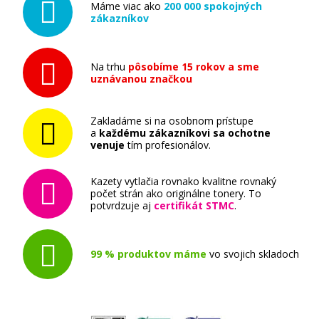
Máme viac ako
200 000 spokojných
HP 126A, HP CE310A (Čierny)
zákazníkov
Originálny toner
Na trhu
pôsobíme 15 rokov a sme
uznávanou značkou
Zakladáme si na osobnom prístupe
a
každému zákazníkovi sa ochotne
venuje
tím profesionálov.
70,90 €
Kazety vytlačia rovnako kvalitne rovnaký
Pridať do košíka
počet strán ako originálne tonery. To
potvrdzuje aj
certifikát STMC
.
99 % produktov máme
vo svojich skladoch
HP 126a, HP CE311A (Azúrový)
Originálny toner