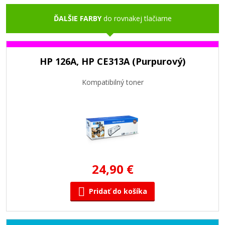
ĎALŠIE FARBY
do rovnakej tlačiarne
HP 126A, HP CE313A (Purpurový)
Kompatibilný toner
24,90 €
Pridať do košíka