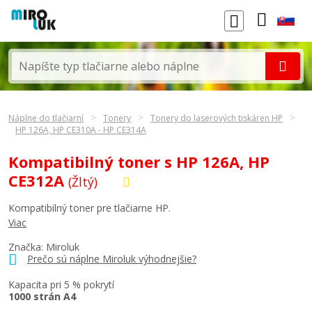
Náplne do tlačiarní
Tonery
Tonery do laserových tiskáren HP
HP 126A, HP CE310A - HP CE314A
Kompatibilný toner s HP 126A, HP
CE312A
(Žltý)
Kompatibilný toner pre tlačiarne HP.
Viac
Značka: Miroluk
Prečo sú náplne Miroluk výhodnejšie?
Kapacita pri 5 % pokrytí
1000 strán A4