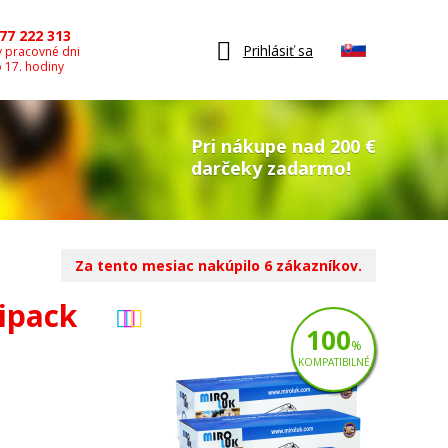
77 222 313
Prihlásiť sa
v pracovné dni
o 17. hodiny
Pri nákupe nad 200 €
darčeky zadarmo!
Za tento mesiac nakúpilo 6 zákazníkov.
ipack
100
%
KOMPATIBILNÉ