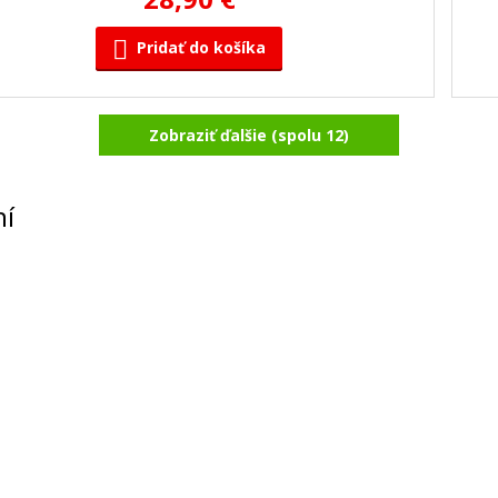
Pridať do košíka
Zobraziť ďalšie (spolu 12)
HP 126a, HP CE311A (Azúrový)
Originálny toner
ní
76,90 €
Pridať do košíka