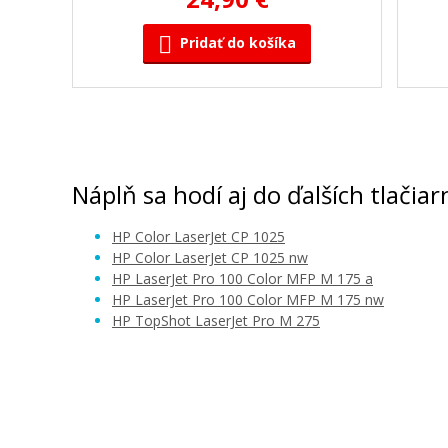
Pridať do košíka
HP 126A, HP CE310A (Čierny)
Originálny toner
Náplň sa hodí aj do ďalších tlačiar
HP Color LaserJet CP 1025
HP Color LaserJet CP 1025 nw
HP LaserJet Pro 100 Color MFP M 175 a
HP LaserJet Pro 100 Color MFP M 175 nw
HP TopShot LaserJet Pro M 275
70,90 €
Pridať do košíka