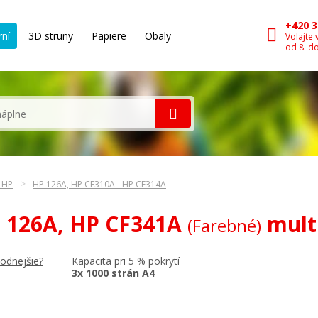
+420 3
rní
3D struny
Papiere
Obaly
Volajte 
od 8. d
n HP
HP 126A, HP CE310A - HP CE314A
P 126A, HP CF341A
mult
(Farebné)
Kapacita pri 5 % pokrytí
hodnejšie?
3x 1000 strán A4