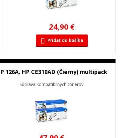
24,90 €
Pridať do košíka
P 126A, HP CE310AD (Čierny) multipack
Súprava kompatibilných tonerov
47,90 €