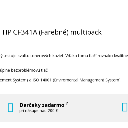
Originálny fotovalec HP 126A, HP C
(fotovalec)
Originální fotoválec
6A, HP CF341A (Farebné) multipack
 testuje kvalitu tonerových kaziet. Vďaka tomu tlačí rovnako kvalitn
 úplne bezproblémovú tlač.
111,90 €
nagement System) a ISO 14001 (Enviromental Management System).
Pridať do košíka
?
Darčeky zadarmo
pri nákupe nad 200 €
ack