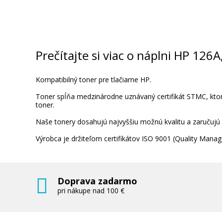
HP 126a, HP CE313A (Purpurový)
Originálny toner
Prečítajte si viac o náplni HP 12
Kompatibilný toner pre tlačiarne HP.
Toner spĺňa medzinárodne uznávaný certifikát STMC, ktorý
toner.
Naše tonery dosahujú najvyššiu možnú kvalitu a zaručujú
76,90 €
Výrobca je držiteľom certifikátov ISO 9001 (Quality Ma
Pridať do košíka
Doprava zadarmo
pri nákupe nad 100 €
HP 126A, HP CF341A (Farebné) multip