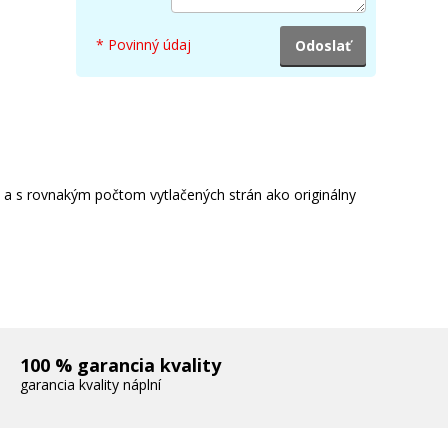
E314A
* Povinný údaj
e a s rovnakým počtom vytlačených strán ako originálny
100 % garancia kvality
garancia kvality náplní