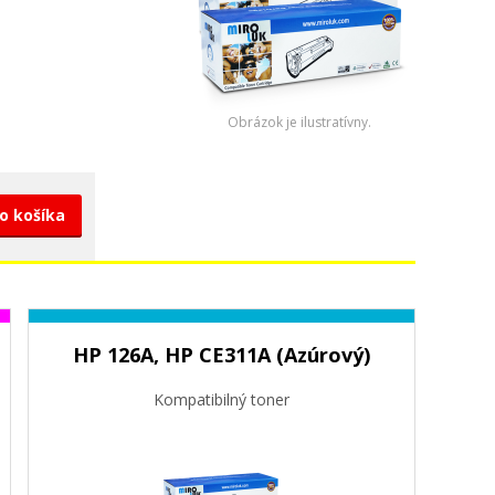
Obrázok je ilustratívny.
do košíka
HP 126A, HP CE311A (Azúrový)
Kompatibilný toner