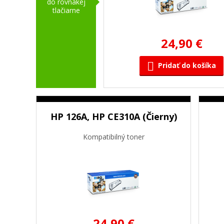
do rovnakej
tlačiarne
24,90 €
Pridať do košíka
HP 126A, HP CE310A (Čierny)
Kompatibilný toner
24,90 €