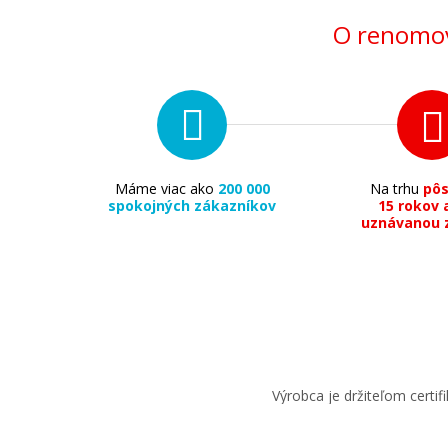
Súprava originálnych tonerov
O renomov
224,90 €
Máme viac ako
200 000
Na trhu
pô
spokojných zákazníkov
15 rokov 
uznávanou 
Pridať do košíka
Výrobca je držiteľom cert