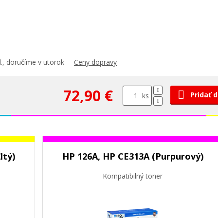
., doručíme v utorok
Ceny dopravy
72,90 €
Pridať 
ks
ltý)
HP 126A, HP CE313A (Purpurový)
Kompatibilný toner