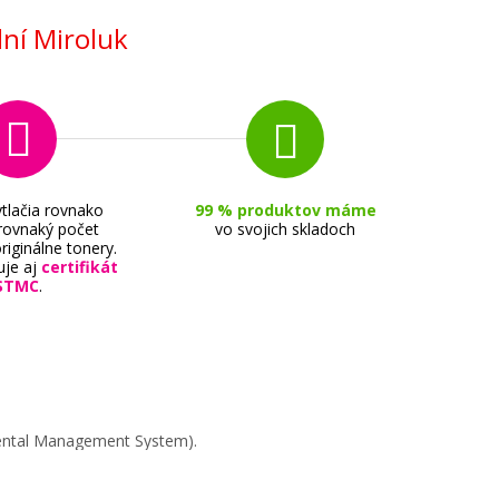
ní Miroluk
tlačia rovnako
99 % produktov máme
 rovnaký počet
vo svojich skladoch
riginálne tonery.
uje aj
certifikát
STMC
.
mental Management System).