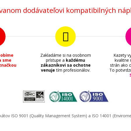
anom dodávateľovi kompatibilných nápl
sobíme
Zakladáme si na osobnom
Kazety vy
a sme
prístupe a
každému
kvalitne
značkou
zákazníkovi sa ochotne
strán ako o
venuje
tím profesionálov.
To potvrdz
ifikátov ISO 9001 (Quality Management System) a ISO 14001 (Enviro