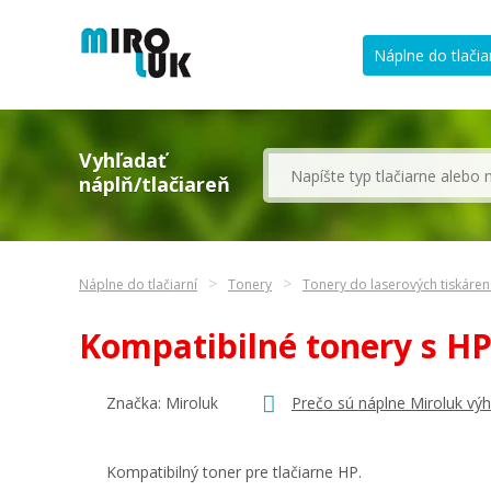
Náplne do tlačia
Vyhľadať
náplň/tlačiareň
Náplne do tlačiarní
Tonery
Tonery do laserových tiskáre
Kompatibilné tonery s H
Značka: Miroluk
Prečo sú náplne Miroluk vý
Kompatibilný toner pre tlačiarne HP.