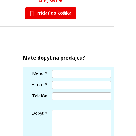
Pridať do košíka
HP 126a, HP CE312A (Žltý)
Originálny toner
Máte dopyt na predajcu?
Meno
*
E-mail
*
Telefón
76,90 €
Dopyt
*
Pridať do košíka