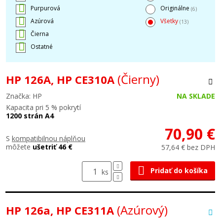
Purpurová
Originálne
(6)
Azúrová
Všetky
(13)
Čierna
Ostatné
(Čierny)
HP 126A, HP CE310A
Značka: HP
NA SKLADE
Kapacita pri 5 % pokrytí
1200 strán A4
70,90 €
S
kompatibilnou náplňou
môžete
ušetriť 46 €
57,64 € bez DPH
Pridať do košíka
ks
(Azúrový)
HP 126a, HP CE311A