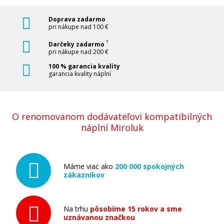
Doprava zadarmo
pri nákupe nad 100 €
?
Darčeky zadarmo
pri nákupe nad 200 €
100 % garancia kvality
garancia kvality náplní
O renomovanom dodávateľovi kompatibilných
náplní Miroluk
Máme viac ako
200 000 spokojných
zákazníkov
Na trhu
pôsobíme 15 rokov a sme
uznávanou značkou