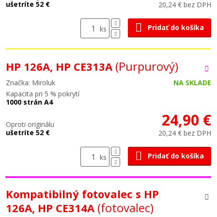
ušetríte 52 €
20,24 € bez DPH
Pridať do košíka
ks
(Purpurový)
HP 126A, HP CE313A
Značka: Miroluk
NA SKLADE
Kapacita pri 5 % pokrytí
1000 strán A4
24,90 €
Oproti originálu
ušetríte 52 €
20,24 € bez DPH
Pridať do košíka
ks
Kompatibilný fotovalec s HP
(fotovalec)
126A, HP CE314A