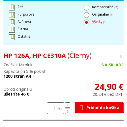
Žltá
Kompatibilné
(7)
Purpurová
Originálne
(6)
Azúrová
Všetky
(13)
Čierna
Ostatné
(Čierny)
HP 126A, HP CE310A
Značka: Miroluk
NA SKLADE
Kapacita pri 5 % pokrytí
1200 strán A4
24,90 €
Oproti originálu
ušetríte 46 €
20,24 € bez DPH
Pridať do košíka
ks