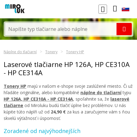
Náplne do tlačiarní
Tonery
Tonery HP
Laserové tlačiarne HP 126A, HP CE310A
- HP CE314A
Tonery HP
majú v našom e-shope svoje zaslúžené miesto. Či už
hľadáte originálne, alebo kompatibilné
náplne do tlačiarní
typu
HP 126A, HP CE310A - HP CE314A
, spoľahnite sa, že
laserové
tlačiarne
od Miroluku budú tlačiť úplne bez problémov. U nás
kúpite túto náplň už od
24,90 €
za kus a zaručujeme vám s ňou
skvelú výťažnosť i úspornosť.
Zoradené od najvýhodnejších