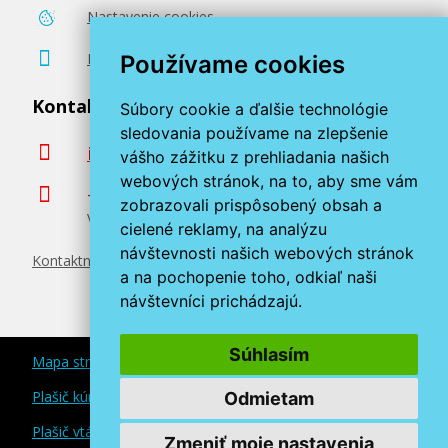
Nastavenie cookies
Poradenstvo zadarmo
Používame cookies
Kontaktujte nás
Súbory cookie a ďalšie technológie
sledovania používame na zlepšenie
info@miroluk.sk
vášho zážitku z prehliadania našich
webových stránok, na to, aby sme vám
+420 377 222 313
zobrazovali prispôsobený obsah a
Volajte v pracovné dni od 8. do 17. hod.
cielené reklamy, na analýzu
návštevnosti našich webových stránok
Kontaktné údaje
a na pochopenie toho, odkiaľ naši
návštevníci prichádzajú.
Súhlasím
Mapa stránok
Plašič kún a myší
Odmietam
Plašič vtákov
Zmeniť moje nastavenia