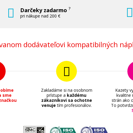
?
Darčeky zadarmo
pri nákupe nad 200 €
anom dodávateľovi kompatibilných nápl
sobíme
Zakladáme si na osobnom
Kazety vy
a sme
prístupe a
každému
kvalitne
značkou
zákazníkovi sa ochotne
strán ako o
venuje
tím profesionálov.
To potvrdz