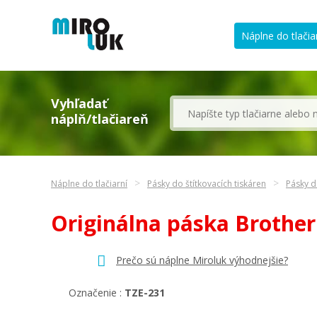
Náplne do tlačia
Vyhľadať
náplň/tlačiareň
Náplne do tlačiarní
Pásky do štítkovacích tiskáren
Pásky d
Originálna páska Brother
Prečo sú náplne Miroluk výhodnejšie?
Označenie :
TZE-231