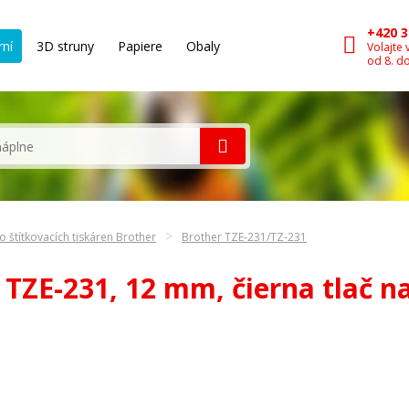
+420 3
rní
3D struny
Papiere
Obaly
Volajte 
od 8. d
o štítkovacích tiskáren Brother
Brother TZE-231/TZ-231
 TZE-231, 12 mm, čierna tlač 