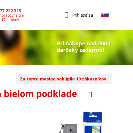
77 222 313
Prihlásiť sa
v pracovné dni
o 17. hodiny
Pri nákupe nad 200 €
darčeky zadarmo!
Za tento mesiac nakúpilo 19 zákazníkov.
na bielom podklade