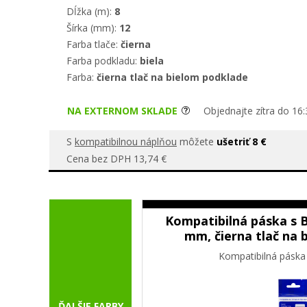
Dĺžka (m):
8
Šírka (mm):
12
Farba tlače:
čierna
Farba podkladu:
biela
Farba:
čierna tlač na bielom podklade
NA EXTERNOM SKLADE
Objednajte zítra do 16:
S
kompatibilnou náplňou
môžete
ušetriť 8 €
Cena bez DPH 13,74 €
Kompatibilná páska s B
mm, čierna tlač na 
Kompatibilná páska
ĎALŠIE FARBY