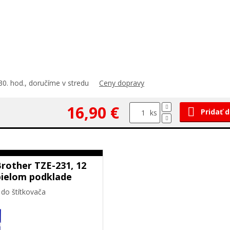
30. hod., doručíme v stredu
Ceny dopravy
16,90 €
Pridať 
ks
rother TZE-231, 12
bielom podklade
 do štítkovača