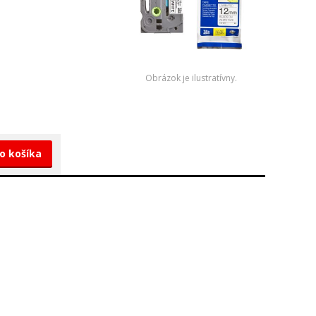
Obrázok je ilustratívny.
do košíka