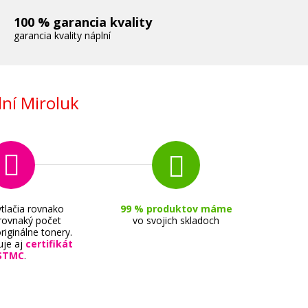
100 % garancia kvality
garancia kvality náplní
ní Miroluk
tlačia rovnako
99 % produktov máme
 rovnaký počet
vo svojich skladoch
riginálne tonery.
uje aj
certifikát
STMC
.