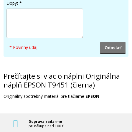
Dopyt
*
32,90 €
Pridať do košíka
* Povinný údaj
Kompatibilná náplň s EPSON T9453
(Purpurová)
Kompatibilná náplň
Prečítajte si viac o náplni Originálna
náplň EPSON T9451 (čierna)
Originálny spotrebný materiál pre tlačiarne
EPSON
Doprava zadarmo
41,90 €
pri nákupe nad 100 €