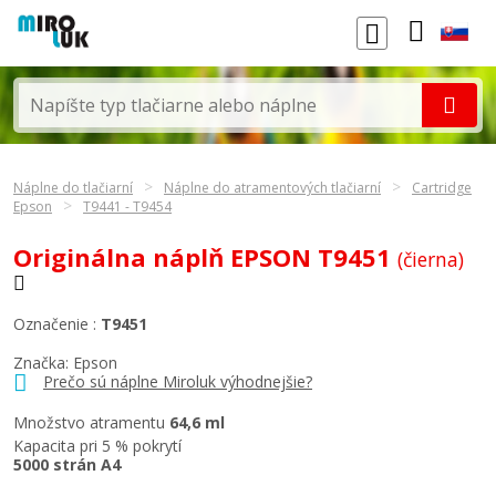
Náplne do tlačiarní
Náplne do atramentových tlačiarní
Cartridge
Epson
T9441 - T9454
Originálna náplň EPSON T9451
(čierna)
Označenie :
T9451
Značka:
Epson
Prečo sú náplne Miroluk výhodnejšie?
Množstvo atramentu
64,6 ml
Kapacita pri 5 % pokrytí
5000 strán A4