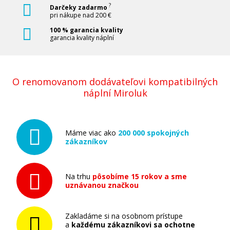
?
Darčeky zadarmo
Pridať do košíka
pri nákupe nad 200 €
100 % garancia kvality
garancia kvality náplní
Kompatibilná náplň s EPSON T9454 (Žltá)
O renomovanom dodávateľovi kompatibilných
Kompatibilná náplň
náplní Miroluk
Máme viac ako
200 000 spokojných
zákazníkov
41,90 €
Na trhu
pôsobíme 15 rokov a sme
uznávanou značkou
Pridať do košíka
Zakladáme si na osobnom prístupe
a
každému zákazníkovi sa ochotne