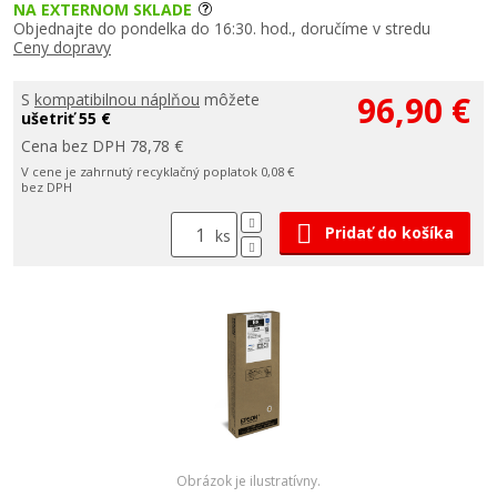
NA EXTERNOM SKLADE
Objednajte do pondelka do 16:30. hod., doručíme v stredu
Ceny dopravy
96,90 €
S
kompatibilnou náplňou
môžete
ušetriť 55 €
Cena bez DPH 78,78 €
V cene je zahrnutý recyklačný poplatok 0,08 €
bez DPH
Pridať do košíka
ks
Obrázok je ilustratívny.