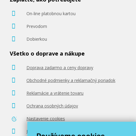
On-line platobnou kartou
Prevodom
Dobierkou
41,90 €
Všetko o doprave a nákupe
Pridať do košíka
Doprava zadarmo a ceny dopravy
Obchodné podmienky a reklamačný poriadok
Kompatibilná náplň s EPSON T9461
(čierna)
Reklamácie a vrátenie tovaru
Kompatibilná náplň
Ochrana osobných údajov
Nastavenie cookies
Poradenstvo zadarmo