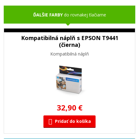
ĎALŠIE FARBY
do rovnakej tlačiarne
Kompatibilná náplň s EPSON T9441
(čierna)
Kompatibilná náplň
32,90 €
Pridať do košíka