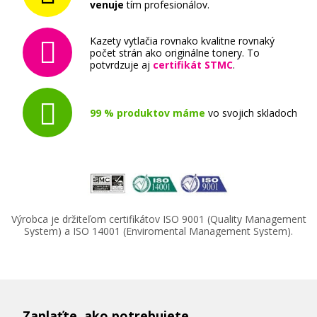
venuje
tím profesionálov.
Kompatibilná náplň s EPSON T9451
(čierna)
Kazety vytlačia rovnako kvalitne rovnaký
Kompatibilná náplň
počet strán ako originálne tonery. To
potvrdzuje aj
certifikát STMC
.
99 % produktov máme
vo svojich skladoch
41,90 €
Pridať do košíka
Výrobca je držiteľom certifikátov ISO 9001 (Quality Management
System) a ISO 14001 (Enviromental Management System).
Kompatibilná náplň s EPSON T9452
(Azúrová)
Kompatibilná náplň
Zaplaťte, ako potrebujete