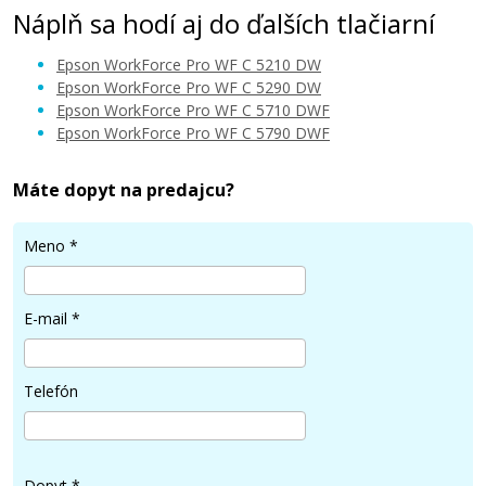
Náplň sa hodí aj do ďalších tlačiarní
Epson WorkForce Pro WF C 5210 DW
Epson WorkForce Pro WF C 5290 DW
Epson WorkForce Pro WF C 5710 DWF
Epson WorkForce Pro WF C 5790 DWF
33,90 €
Máte dopyt na predajcu?
Pridať do košíka
Meno
*
Kompatibilná náplň s EPSON T9453
E-mail
*
(Purpurová)
Kompatibilná náplň
Telefón
Dopyt
*