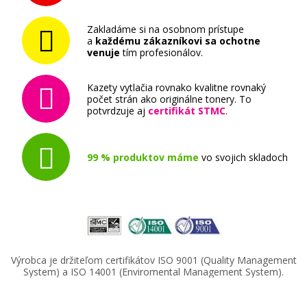
Kompatibilná náplň s EPSON T9452
(Azúrová)
Zakladáme si na osobnom prístupe
Kompatibilná náplň
a
každému zákazníkovi sa ochotne
venuje
tím profesionálov.
Kazety vytlačia rovnako kvalitne rovnaký
počet strán ako originálne tonery. To
potvrdzuje aj
certifikát STMC
.
41,90 €
99 % produktov máme
vo svojich skladoch
Pridať do košíka
Kompatibilná náplň s EPSON T9461
(čierna)
Výrobca je držiteľom certifikátov ISO 9001 (Quality Management
System) a ISO 14001 (Enviromental Management System).
Kompatibilná náplň