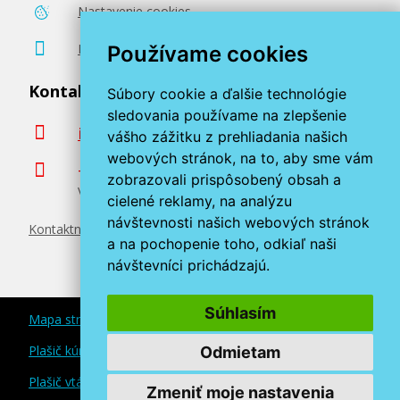
Nastavenie cookies
59,90 €
Poradenstvo zadarmo
Používame cookies
Pridať do košíka
Kontaktujte nás
Súbory cookie a ďalšie technológie
sledovania používame na zlepšenie
info@miroluk.sk
vášho zážitku z prehliadania našich
webových stránok, na to, aby sme vám
Originálna náplň EPSON T9442 (Azúrová)
+420 377 222 313
zobrazovali prispôsobený obsah a
Volajte v pracovné dni od 8. do 17. hod.
Originálna náplň
cielené reklamy, na analýzu
návštevnosti našich webových stránok
Kontaktné údaje
a na pochopenie toho, odkiaľ naši
návštevníci prichádzajú.
Súhlasím
Mapa stránok
74,90 €
Plašič kún a myší
Odmietam
Plašič vtákov
Zmeniť moje nastavenia
Pridať do košíka