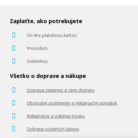
Zaplaťte, ako potrebujete
On-line platobnou kartou
78,90 €
Prevodom
Pridať do košíka
Dobierkou
Všetko o doprave a nákupe
Originálna náplň EPSON T9441 (čierna)
Doprava zadarmo a ceny dopravy
Originálna náplň
Obchodné podmienky a reklamačný poriadok
Reklamácie a vrátenie tovaru
Ochrana osobných údajov