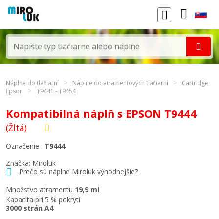
Náplne do tlačiarní
Náplne do atramentových tlačiarní
Cartridge
Epson
T9441 - T9454
Kompatibilná náplň s EPSON T9444
(Žltá)
Označenie :
T9444
Značka: Miroluk
Prečo sú náplne Miroluk výhodnejšie?
Množstvo atramentu
19,9 ml
Kapacita pri 5 % pokrytí
3000 strán A4