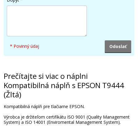
41,90 €
Pridať do košíka
* Povinný údaj
Kompatibilná náplň s EPSON T9454 (Žltá)
Kompatibilná náplň
Prečítajte si viac o náplni
Kompatibilná náplň s EPSON T9444
(Žltá)
Kompatibilná náplň pre tlačiarne EPSON.
Výrobca je držiteľom certifikátu ISO 9001 (Quality Management
System) a ISO 14001 (Enviromental Management System).
41,90 €