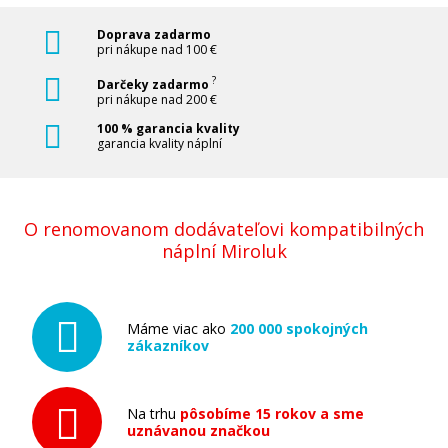
Pridať do košíka
Doprava zadarmo
pri nákupe nad 100 €
?
Darčeky zadarmo
Kompatibilná náplň s EPSON T9451
pri nákupe nad 200 €
(čierna)
100 % garancia kvality
garancia kvality náplní
Kompatibilná náplň
O renomovanom dodávateľovi kompatibilných
náplní Miroluk
41,90 €
Máme viac ako
200 000 spokojných
zákazníkov
Pridať do košíka
Na trhu
pôsobíme 15 rokov a sme
uznávanou značkou