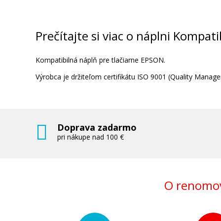
Kompatibilná náplň s EPSON T945
(Azúrová)
Kompatibilná náplň
Prečítajte si viac o náplni Kompa
Kompatibilná náplň pre tlačiarne EPSON.
Výrobca je držiteľom certifikátu ISO 9001 (Quality Man
41,90 €
Doprava zadarmo
Pridať do košíka
pri nákupe nad 100 €
O renomov
Originálna náplň EPSON T9441 (čiern
Originálna náplň