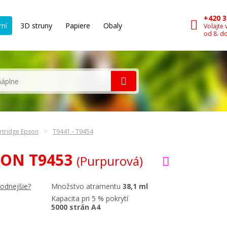
+420 3
rní
3D struny
Papiere
Obaly
Volajte 
od 8. d
rtridge Epson
T9441 - T9454
PSON T9453
(Purpurová)
Množstvo atramentu
38,1 ml
hodnejšie?
Kapacita pri 5 % pokrytí
5000 strán A4