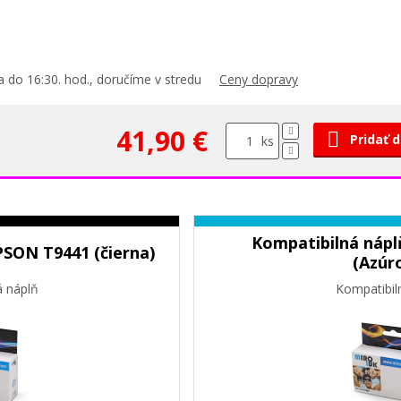
 do 16:30. hod., doručíme v stredu
Ceny dopravy
41,90 €
Pridať 
ks
Kompatibilná nápl
PSON T9441 (čierna)
(Azúr
á náplň
Kompatibil