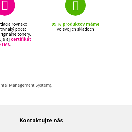
tlačia rovnako
99 % produktov máme
 rovnaký počet
vo svojich skladoch
riginálne tonery.
uje aj
certifikát
STMC
.
á)
mental Management System).
Kontaktujte nás