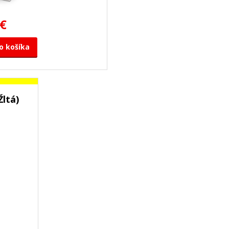
 €
o košíka
ltá)