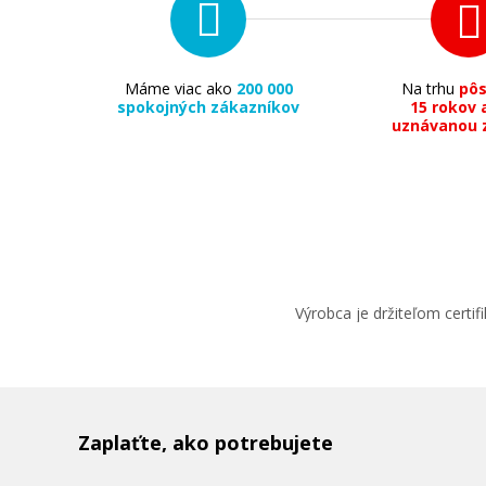
Máme viac ako
200 000
Na trhu
pô
spokojných zákazníkov
15 rokov 
uznávanou 
59,90 €
Pridať do košíka
Originálna náplň EPSON T9443 (Purpur
Výrobca je držiteľom cert
Originálna náplň
Zaplaťte, ako potrebujete