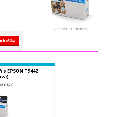
Obrázok je ilustratívny.
do košíka
ň s EPSON T9442
ová)
ná náplň