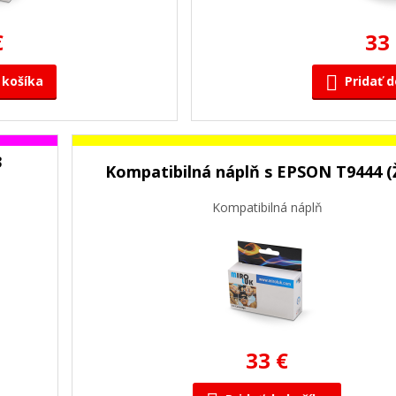
€
33
 košíka
Pridať d
3
Kompatibilná náplň s EPSON T9444 (Ž
Kompatibilná náplň
33 €