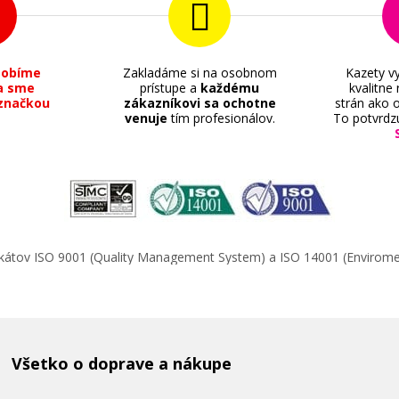
sobíme
Zakladáme si na osobnom
Kazety vy
a sme
prístupe a
každému
kvalitne
značkou
zákazníkovi sa ochotne
strán ako o
venuje
tím profesionálov.
To potvrdz
74,90 €
Pridať do košíka
ová)
Originálna náplň EPSON T9444 (Žlt
ifikátov ISO 9001 (Quality Management System) a ISO 14001 (Enviro
Originálna náplň
Všetko o doprave a nákupe