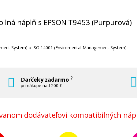
2
Kompatibilná náplň s EPSON T9461 (či
Kompatibilná náplň
tibilná náplň s EPSON T9453 (Purpurová)
agement System) a ISO 14001 (Enviromental Management System).
78,90 €
?
Darčeky zadarmo
Pridať do košíka
pri nákupe nad 200 €
anom dodávateľovi kompatibilných nápl
a)
Originálna náplň EPSON T9442 (Azúr
Originálna náplň