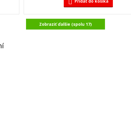
Pridať do košíka
Zobraziť ďalšie (spolu 17)
tá)
Kompatibilná náplň s EPSON T9451 (či
Kompatibilná náplň
ní
41,90 €
Pridať do košíka