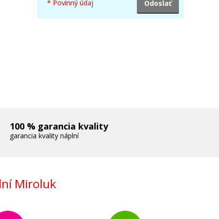
* Povinný údaj
erna)
100 % garancia kvality
garancia kvality náplní
ní Miroluk
ová)