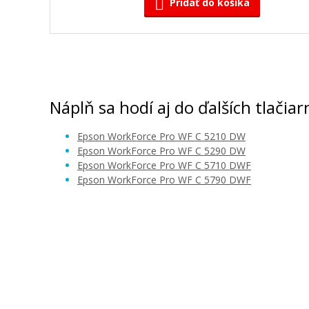
Pridať do košíka
Kompatibilná náplň s EPSON T9454 (Žl
Kompatibilná náplň
Náplň sa hodí aj do ďalších tlačiar
Epson WorkForce Pro WF C 5210 DW
Epson WorkForce Pro WF C 5290 DW
Epson WorkForce Pro WF C 5710 DWF
Epson WorkForce Pro WF C 5790 DWF
41,90 €
Pridať do košíka