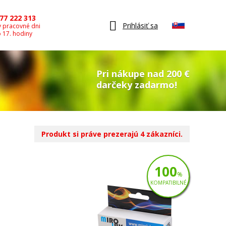
77 222 313
Prihlásiť sa
v pracovné dni
o 17. hodiny
Pri nákupe nad 200 €
darčeky zadarmo!
Produkt si práve prezerajú 4 zákazníci.
100
%
KOMPATIBILNÉ