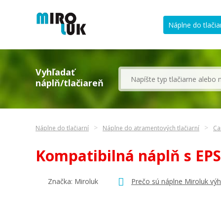
Náplne do tlačia
Vyhľadať
náplň/tlačiareň
Náplne do tlačiarní
Náplne do atramentových tlačiarní
Ca
Kompatibilná náplň s E
Značka: Miroluk
Prečo sú náplne Miroluk vý