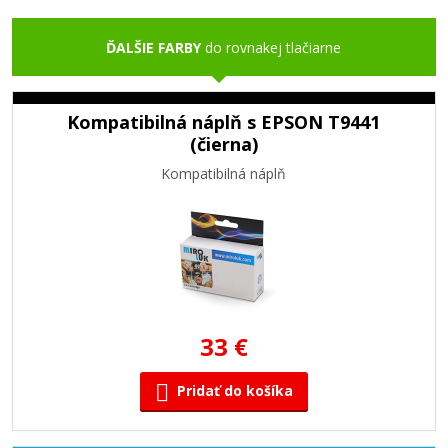
ĎALŠIE FARBY
do rovnakej tlačiarne
Kompatibilná náplň s EPSON T9441
(čierna)
Kompatibilná náplň
33 €
Pridať do košíka