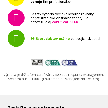
venuje
tím profesionálov.
Kompatibilná náplň s EPSON T9451
(čierna)
Kazety vytlačia rovnako kvalitne rovnaký
Kompatibilná náplň
počet strán ako originálne tonery. To
potvrdzuje aj
certifikát STMC
.
99 % produktov máme
vo svojich skladoch
41,90 €
Pridať do košíka
Výrobca je držiteľom certifikátov ISO 9001 (Quality Management
System) a ISO 14001 (Enviromental Management System).
Kompatibilná náplň s EPSON T9452
(Azúrová)
Kompatibilná náplň
Zaplaťte, ako potrebujete