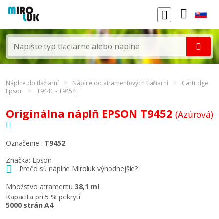
Náplne do tlačiarní
Náplne do atramentových tlačiarní
Cartridge
Epson
T9441 - T9454
Originálna náplň EPSON T9452
(Azúrová)
Označenie :
T9452
Značka:
Epson
Prečo sú náplne Miroluk výhodnejšie?
Množstvo atramentu
38,1 ml
Kapacita pri 5 % pokrytí
5000 strán A4