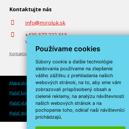
Kontaktujte nás
78,90 €
info@miroluk.sk
Pridať do košíka
+420 377 222 313
Volajte v pracovné dni od 8. do 17. hod.
Používame cookies
Kontaktné údaje
Originálna náplň EPSON T9441 (čierna)
Súbory cookie a ďalšie technológie
Originálna náplň
sledovania používame na zlepšenie
vášho zážitku z prehliadania našich
webových stránok, na to, aby sme vám
Mapa stránok
zobrazovali prispôsobený obsah a
Plašič kún a myší
cielené reklamy, na analýzu návštevnosti
našich webových stránok a na
Plašič vtákov
pochopenie toho, odkiaľ naši návštevníci
Plašič divokej zveri
59,90 €
prichádzajú.