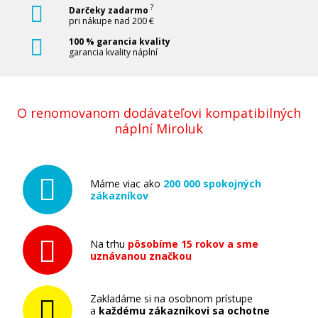
?
Darčeky zadarmo
Pridať do košíka
pri nákupe nad 200 €
100 % garancia kvality
garancia kvality náplní
Kompatibilná náplň s EPSON T9454 (Žltá)
O renomovanom dodávateľovi kompatibilných
Kompatibilná náplň
náplní Miroluk
Máme viac ako
200 000 spokojných
zákazníkov
41,90 €
Na trhu
pôsobíme 15 rokov a sme
uznávanou značkou
Pridať do košíka
Zakladáme si na osobnom prístupe
a
každému zákazníkovi sa ochotne