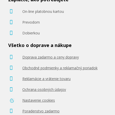
On-line platobnou kartou
Prevodom
Dobierkou
41,90 €
Všetko o doprave a nákupe
Pridať do košíka
Doprava zadarmo a ceny dopravy
Obchodné podmienky a reklamačný poriadok
Kompatibilná náplň s EPSON T9461
(čierna)
Reklamácie a vrátenie tovaru
Kompatibilná náplň
Ochrana osobných údajov
Nastavenie cookies
Poradenstvo zadarmo