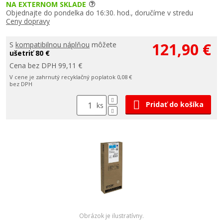
NA EXTERNOM SKLADE
Objednajte do pondelka do 16:30. hod., doručíme v stredu
Ceny dopravy
121,90 €
S
kompatibilnou náplňou
môžete
ušetriť 80 €
Cena bez DPH 99,11 €
V cene je zahrnutý recyklačný poplatok 0,08 €
bez DPH
Pridať do košíka
ks
Obrázok je ilustratívny.