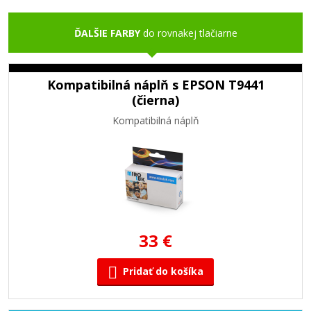
ĎALŠIE FARBY
do rovnakej tlačiarne
Kompatibilná náplň s EPSON T9441
(čierna)
Kompatibilná náplň
33 €
Pridať do košíka