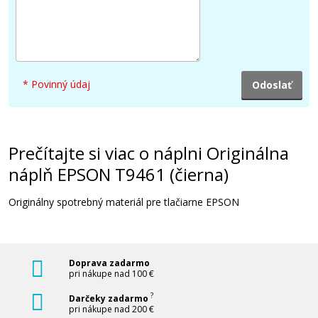
33 €
Pridať do košíka
* Povinný údaj
Kompatibilná náplň s EPSON T9453
Prečítajte si viac o náplni Originálna
(Purpurová)
náplň EPSON T9461 (čierna)
Kompatibilná náplň
Originálny spotrebný materiál pre tlačiarne EPSON
Doprava zadarmo
pri nákupe nad 100 €
41,90 €
?
Darčeky zadarmo
pri nákupe nad 200 €