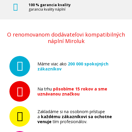
100 % garancia kvality
Pridať do košíka
garancia kvality náplní
Kompatibilná náplň s EPSON T9454 (Žltá)
O renomovanom dodávateľovi kompatibilných
náplní Miroluk
Kompatibilná náplň
Máme viac ako
200 000 spokojných
zákazníkov
Na trhu
pôsobíme 15 rokov a sme
uznávanou značkou
41,90 €
Pridať do košíka
Zakladáme si na osobnom prístupe
a
každému zákazníkovi sa ochotne
venuje
tím profesionálov.