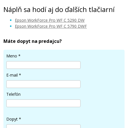
Náplň sa hodí aj do ďalších tlačiarní
Epson WorkForce Pro WF C 5290 DW
Epson WorkForce Pro WF C 5790 DWF
Máte dopyt na predajcu?
33 €
Meno
*
Pridať do košíka
E-mail
*
Kompatibilná náplň s EPSON T9444 (Žltá)
Telefón
Kompatibilná náplň
Dopyt
*