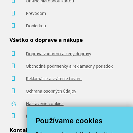
On-line platobnou kartou
Prevodom
Dobierkou
Všetko o doprave a nákupe
41,90 €
Doprava zadarmo a ceny dopravy
Pridať do košíka
Obchodné podmienky a reklamačný poriadok
Reklamácie a vrátenie tovaru
Kompatibilná náplň s EPSON T9461
(čierna)
Ochrana osobných údajov
Kompatibilná náplň
Nastavenie cookies
Poradenstvo zadarmo
Používame cookies
Kontaktujte nás