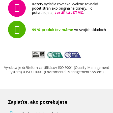
Kompatibilná náplň s EPSON T9451
Kazety vytlačia rovnako kvalitne rovnaký
(čierna)
počet strán ako originálne tonery. To
potvrdzuje aj
certifikát STMC
.
Kompatibilná náplň
99 % produktov máme
vo svojich skladoch
41,90 €
Výrobca je držiteľom certifikátov ISO 9001 (Quality Management
Pridať do košíka
System) a ISO 14001 (Enviromental Management System).
Kompatibilná náplň s EPSON T9452
(Azúrová)
Zaplaťte, ako potrebujete
Kompatibilná náplň