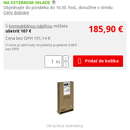
NA EXTERNOM SKLADE
Objednajte do pondelka do 16:30. hod., doručíme v stredu
Ceny dopravy
185,90 €
S
kompatibilnou náplňou
môžete
ušetriť 107 €
Cena bez DPH 151,14 €
V cene je zahrnutý recyklačný poplatok 0,08 €
bez DPH
Pridať do košíka
ks
Obrázok je ilustratívny.