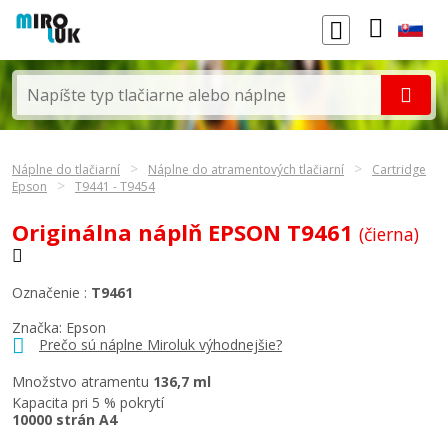
Náplne do tlačiarní
Náplne do atramentových tlačiarní
Cartridge
Epson
T9441 - T9454
Originálna náplň EPSON T9461
(čierna)
Označenie :
T9461
Značka:
Epson
Prečo sú náplne Miroluk výhodnejšie?
Množstvo atramentu
136,7 ml
Kapacita pri 5 % pokrytí
10000 strán A4