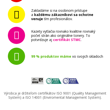
Kompatibilná náplň s EPSON T9452
(Azúrová)
Zakladáme si na osobnom prístupe
Kompatibilná náplň
a
každému zákazníkovi sa ochotne
venuje
tím profesionálov.
Kazety vytlačia rovnako kvalitne rovnaký
počet strán ako originálne tonery. To
potvrdzuje aj
certifikát STMC
.
41,90 €
99 % produktov máme
vo svojich skladoch
Pridať do košíka
Kompatibilná náplň s EPSON T9461
(čierna)
Výrobca je držiteľom certifikátov ISO 9001 (Quality Management
System) a ISO 14001 (Enviromental Management System).
Kompatibilná náplň