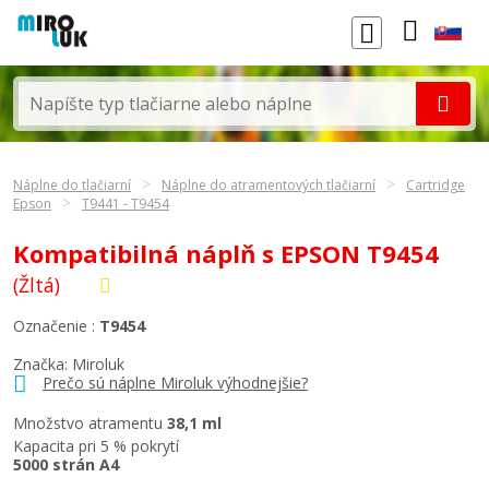
Náplne do tlačiarní
Náplne do atramentových tlačiarní
Cartridge
Epson
T9441 - T9454
Kompatibilná náplň s EPSON T9454
(Žltá)
Označenie :
T9454
Značka: Miroluk
Prečo sú náplne Miroluk výhodnejšie?
Množstvo atramentu
38,1 ml
Kapacita pri 5 % pokrytí
5000 strán A4