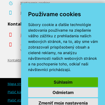
Nastavenie cookies
59,90 €
Poradenstvo zadarmo
Používame cookies
Pridať do košíka
Kontaktujte nás
Súbory cookie a ďalšie technológie
sledovania používame na zlepšenie
info@miroluk.sk
vášho zážitku z prehliadania našich
webových stránok, na to, aby sme vám
Originálna náplň EPSON T9442 (Azúrová)
+420 377 222 313
zobrazovali prispôsobený obsah a
Volajte v pracovné dni od 8. do 17. hod.
Originálna náplň
cielené reklamy, na analýzu
návštevnosti našich webových stránok
Kontaktné údaje
a na pochopenie toho, odkiaľ naši
návštevníci prichádzajú.
Súhlasím
Mapa stránok
74,90 €
Plašič kún a myší
Odmietam
Plašič vtákov
Zmeniť moje nastavenia
Pridať do košíka