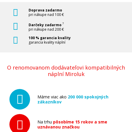
Pridať do košíka
Doprava zadarmo
pri nákupe nad 100 €
?
Darčeky zadarmo
Kompatibilná náplň s EPSON T9451
pri nákupe nad 200 €
(čierna)
100 % garancia kvality
garancia kvality náplní
Kompatibilná náplň
O renomovanom dodávateľovi kompatibilných
náplní Miroluk
41,90 €
Máme viac ako
200 000 spokojných
zákazníkov
Pridať do košíka
Na trhu
pôsobíme 15 rokov a sme
uznávanou značkou