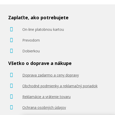
Zaplaťte, ako potrebujete
On-line platobnou kartou
78,90 €
Prevodom
Pridať do košíka
Dobierkou
Všetko o doprave a nákupe
Originálna náplň EPSON T9441 (čierna)
Doprava zadarmo a ceny dopravy
Originálna náplň
Obchodné podmienky a reklamačný poriadok
Reklamácie a vrátenie tovaru
Ochrana osobných údajov