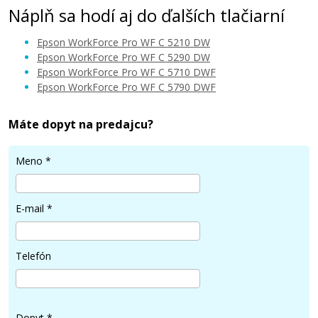
Náplň sa hodí aj do ďalších tlačiarní
Epson WorkForce Pro WF C 5210 DW
Epson WorkForce Pro WF C 5290 DW
Epson WorkForce Pro WF C 5710 DWF
Epson WorkForce Pro WF C 5790 DWF
33 €
Máte dopyt na predajcu?
Pridať do košíka
Meno
*
Kompatibilná náplň s EPSON T9444 (Žltá)
E-mail
*
Kompatibilná náplň
Telefón
Dopyt
*