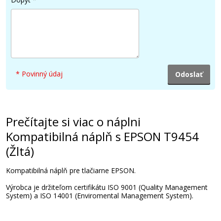
33 €
Pridať do košíka
* Povinný údaj
Kompatibilná náplň s EPSON T9453
(Purpurová)
Kompatibilná náplň
Prečítajte si viac o náplni
Kompatibilná náplň s EPSON T9454
(Žltá)
Kompatibilná náplň pre tlačiarne EPSON.
Výrobca je držiteľom certifikátu ISO 9001 (Quality Management
System) a ISO 14001 (Enviromental Management System).
41,90 €